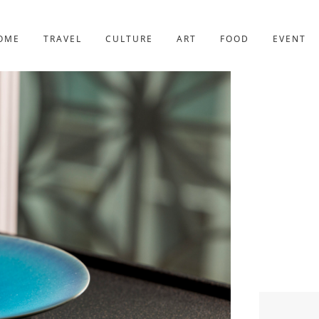
京都
221件
OME
TRAVEL
CULTURE
ART
FOOD
EVENT