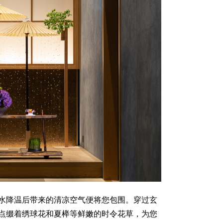
水降温后带来的清凉空气便将您包围。穿过玄
点缀着绣球花和夏榉等鲜嫩的时令花草，为您