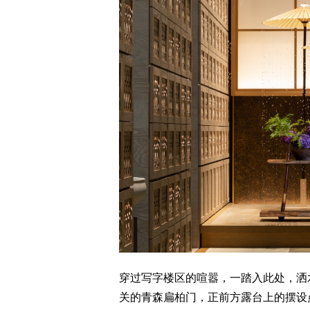
穿过写字楼区的喧嚣，一踏入此处，洒
关的青森扁柏门，正前方露台上的摆设