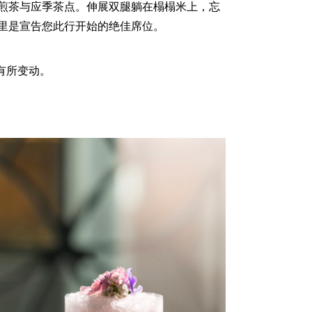
煎茶与应季茶点。伸展双腿躺在榻榻米上，忘
里是宣告您此行开始的绝佳席位。
有所变动。