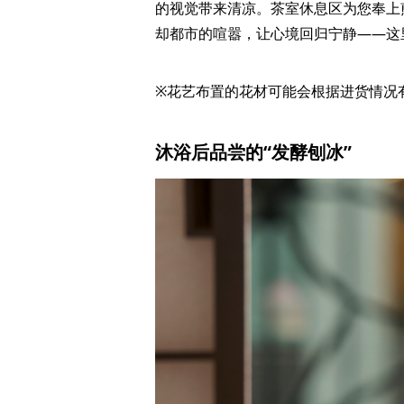
的视觉带来清凉。茶室休息区为您奉上
却都市的喧嚣，让心境回归宁静——这
※花艺布置的花材可能会根据进货情况
沐浴后品尝的“发酵刨冰”