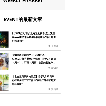
WEEKLY HYAKKEI
EVENT的最新文章
以“和风灯火”装点北海道札幌市·定山溪温
泉——庆祝开汤160周年的活动“定山溪 夏
灯路2026”
北海道
充满猫咪元素的手工艺市集“CAT
CIRCUS”将扩展至3个会场，并于9月26日
（周六）、27日（周日）在爱知县濑户市
举办
愛知県
【名古屋日航尚格酒店】将于7月25日举
办岐阜传统工艺工作坊“岐阜灯笼与纸灯笼
彩绘体验”
愛知県