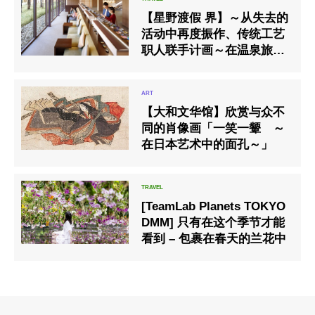
【星野渡假 界】～从失去的
活动中再度振作、传统工艺
职人联手计画～在温泉旅馆
举办｢远距益子陶器市｣｜
期间:2020年7月23日〜9月
30日/对象设施:界 鬼怒川､
【大和文华馆】欣赏与众不
界 日光､界 川治(枥木县
同的肖像画「一笑一颦 ～
在日本艺术中的面孔～」
[TeamLab Planets TOKYO
DMM] 只有在这个季节才能
看到 – 包裹在春天的兰花中