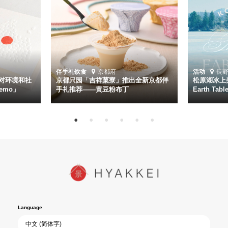
伴手礼
饮食
京都府
活动
長
对环境和社
京都只园「吉祥菓寮」推出全新京都伴
松原湖冰上美
emo」
手礼推荐——黄豆粉布丁
Earth Ta
Language