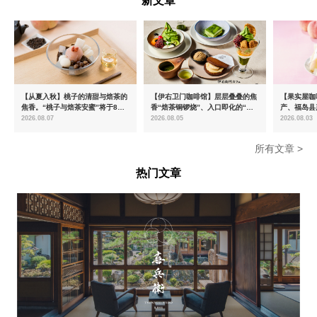
新文章
【从夏入秋】桃子的清甜与焙茶的
【伊右卫门咖啡馆】层层叠叠的焦
【果实屋咖
焦香。“桃子与焙茶安蜜”将于8月
香“焙茶铜锣烧”、入口即化的“宇
产、福岛县
中旬起限时发售
治抹茶提拉米苏”全新登场
2026.08.07
2026.08.05
2026.08.03
所有文章 >
热门文章