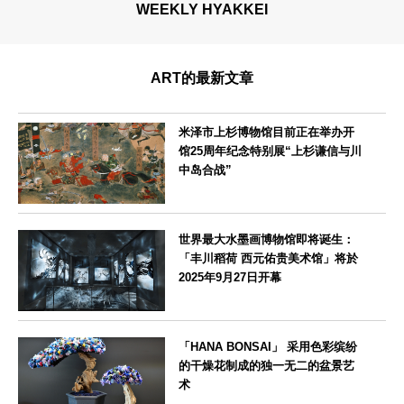
WEEKLY HYAKKEI
ART的最新文章
米泽市上杉博物馆目前正在举办开
馆25周年纪念特别展“上杉谦信与川
中岛合战”
山形県
世界最大水墨画博物馆即将诞生：
「丰川稻荷 西元佑贵美术馆」将於
2025年9月27日开幕
愛知県
「HANA BONSAI」 采用色彩缤纷
的干燥花制成的独一无二的盆景艺
术