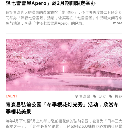
轻七雪雪屋Apero」於2月期间限定举办
位於青森县大鰐温泉的温泉旅馆「界 津轻」，今年将再度於二月限定期
间举办「津轻七雪雪屋」活动，让宾客在「七雪雪屋」中品嚐大间吞拿
鱼与地酒，享受「津轻七雪雪屋Apero」的风情。
青森県
活动
樱花
青森县弘前公园「冬季樱花灯光秀」活动，欣赏冬
季樱花美景
每年4月下旬至5月上旬举办弘前樱花祭的弘前公园，被誉为「日本三大
夜樱之一」、「此生必看的绝景」，约50种2,600株樱花齐放的壮丽景