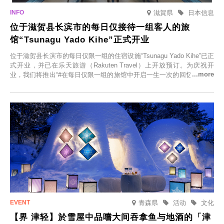
滋賀県
日本信息
位于滋贺县长滨市的每日仅接待一组客人的旅
馆“Tsunagu Yado Kihe”正式开业
位于滋贺县长滨市的每日仅限一组的住宿设施“Tsunagu Yado Kihe”已正
式开业，并已在乐天旅游（Rakuten Travel）上开放预订。为庆祝开
业，我们将推出“#在每日仅限一组的旅馆中开启一生一次的回忆之旅”活
动，赠送一晚两日的免费住宿。正因为是每日仅限一组的旅馆，您才能
在此与重要之人共度一段难忘的特别时光。
青森県
活动
文化
【界 津轻】於雪屋中品嚐大间吞拿鱼与地酒的「津