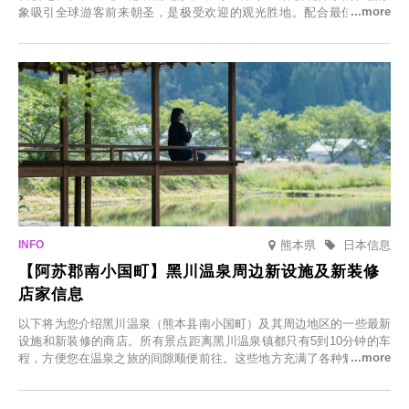
象吸引全球游客前来朝圣，是极受欢迎的观光胜地。配合最佳观雪时
节，将於2025年12月1日（周一）至2026年2月28日（周六）期间举办
「冬季樱花灯光秀」。
熊本県
日本信息
【阿苏郡南小国町】黑川温泉周边新设施及新装修
店家信息
以下将为您介绍黑川温泉（熊本县南小国町）及其周边地区的一些最新
设施和新装修的商店。所有景点距离黑川温泉镇都只有5到10分钟的车
程，方便您在温泉之旅的间隙顺便前往。这些地方充满了各种魅力，包
括由老字号旅馆新开的店、掩映在葱郁乡村中的咖啡馆，以及使用当地
食材的餐厅。让您体验黑川温泉的全新乐趣。