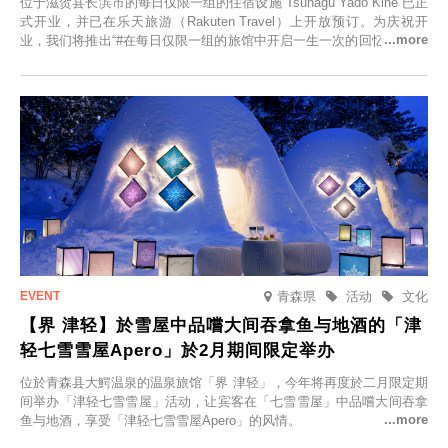
位于滋贺县长滨市的每日仅限一组的住宿设施“Tsunagu Yado Kihe”已正
式开业，并已在乐天旅游（Rakuten Travel）上开放预订。为庆祝开
业，我们将推出“#在每日仅限一组的旅馆中开启一生一次的回忆之旅”活
动，赠送一晚两日的免费住宿。正因为是每日仅限一组的旅馆，您才能
在此与重要之人共度一段难忘的特别时光。
青森県
活动
文化
【界 津轻】於雪屋中品嚐大间吞拿鱼与地酒的「津
轻七雪雪屋Apero」於2月期间限定举办
位於青森县大鰐温泉的温泉旅馆「界 津轻」，今年将再度於二月限定期
间举办「津轻七雪雪屋」活动，让宾客在「七雪雪屋」中品嚐大间吞拿
鱼与地酒，享受「津轻七雪雪屋Apero」的风情。