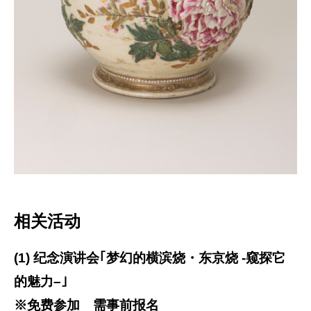
相关活动
(1) 纪念演讲会｢梦幻的横滨烧・东京烧 -窥探它
的魅力–｣
※免费参加 需事前报名