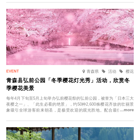
青森県
活动
樱花
青森县弘前公园「冬季樱花灯光秀」活动，欣赏冬
季樱花美景
每年4月下旬至5月上旬举办弘前樱花祭的弘前公园，被誉为「日本三大
夜樱之一」、「此生必看的绝景」，约50种2,600株樱花齐放的壮丽景
象吸引全球游客前来朝圣，是极受欢迎的观光胜地。配合最佳观雪时
节，将於2025年12月1日（周一）至2026年2月28日（周六）期间举办
「冬季樱花灯光秀」。