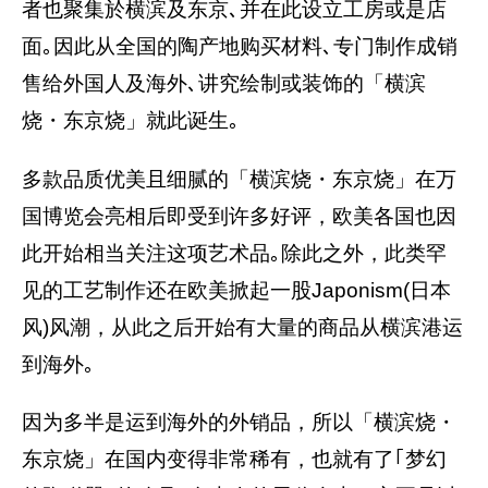
者也聚集於横滨及东京､并在此设立工房或是店
面｡因此从全国的陶产地购买材料､专门制作成销
售给外国人及海外､讲究绘制或装饰的「横滨
烧・东京烧」就此诞生｡
多款品质优美且细腻的「横滨烧・东京烧」在万
国博览会亮相后即受到许多好评，欧美各国也因
此开始相当关注这项艺术品｡除此之外，此类罕
见的工艺制作还在欧美掀起一股Japonism(日本
风)风潮，从此之后开始有大量的商品从横滨港运
到海外｡
因为多半是运到海外的外销品，所以「横滨烧・
东京烧」在国内变得非常稀有，也就有了｢梦幻