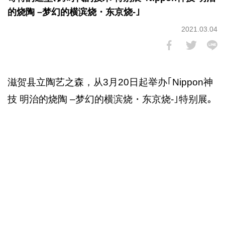
的烧陶 –梦幻的横滨烧・东京烧-｣
2021.03.04
滋贺县立陶艺之森，从3月20日起举办｢Nippon神
技 明治的烧陶 –梦幻的横滨烧・东京烧-｣特别展｡