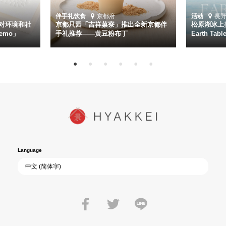
伴手礼
饮食
京都府
活动
長
对环境和社
京都只园「吉祥菓寮」推出全新京都伴
松原湖冰上美
emo」
手礼推荐——黄豆粉布丁
Earth Ta
Language