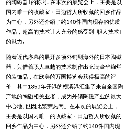
的陶磁器｣的称号｡在本次的展览会上，主要是以
国内唯一的收藏家・田边哲人所收藏的回乡作品
为中心，另外还介绍了约140件国内现存的优质
作品，超高的技术让人充分的感受到｢职人技术｣
的魅力｡
随着近代序幕的展开多项外销到海外的日本陶磁
器，凭借着职人卓越的技术制作出充满豪华绚烂
的装饰品，在欧美的万国博览会获得极高的评
价。其中1859年开港的横滨港汇集了来自全国陶
产地的陶磁相关业者，成为外销陶磁产业的最大
中心地､也因此繁荣热闹。在本次的展览会上，
主要是以国内唯一的收藏家・田边哲人所收藏的
回乡作品为中心，另外还介绍了约140件国内现