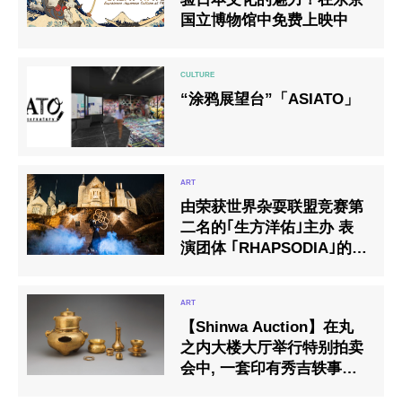
国立博物馆中免费上映中
“涂鸦展望台”「ASIATO」
由荣获世界杂耍联盟竞赛第
二名的｢生方洋佑｣主办 表
演团体 ｢RHAPSODIA｣的最
新影片大公开！
【Shinwa Auction】在丸
之内大楼大厅举行特别拍卖
会中, 一套印有秀吉轶事的
金制茶具以3.45亿日元的价