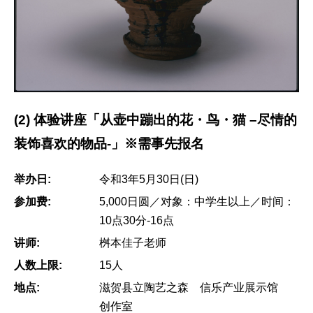
(2) 体验讲座「从壶中蹦出的花・鸟・猫 –尽情的
装饰喜欢的物品-」※需事先报名
举办日:
令和3年5月30日(日)
参加费:
5,000日圆／对象：中学生以上／时间：
10点30分-16点
讲师:
桝本佳子老师
人数上限:
15人
地点:
滋贺县立陶艺之森 信乐产业展示馆
创作室