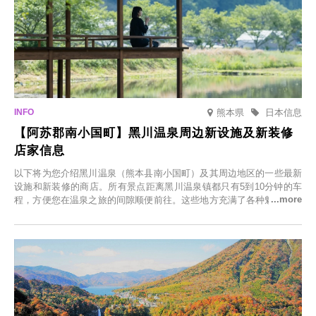
熊本県
日本信息
【阿苏郡南小国町】黑川温泉周边新设施及新装修
店家信息
以下将为您介绍黑川温泉（熊本县南小国町）及其周边地区的一些最新
设施和新装修的商店。所有景点距离黑川温泉镇都只有5到10分钟的车
程，方便您在温泉之旅的间隙顺便前往。这些地方充满了各种魅力，包
括由老字号旅馆新开的店、掩映在葱郁乡村中的咖啡馆，以及使用当地
食材的餐厅。让您体验黑川温泉的全新乐趣。