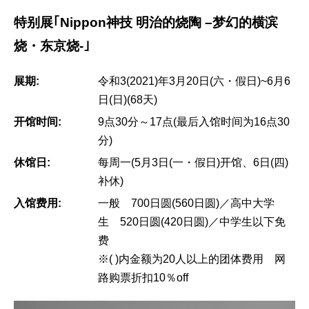
特别展｢Nippon神技 明治的烧陶 –梦幻的横滨
烧・东京烧-｣
展期:
令和3(2021)年3月20日(六・假日)~6月6
日(日)(68天)
开馆时间:
9点30分～17点(最后入馆时间为16点30
分)
休馆日:
每周一(5月3日(一・假日)开馆、6日(四)
补休)
入馆费用:
一般 700日圆(560日圆)／高中大学
生 520日圆(420日圆)／中学生以下免
费
※( )内金额为20人以上的团体费用 网
路购票折扣10％off