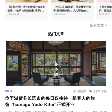
【从夏入秋】桃子的清甜与焙茶的
【伊右卫门咖啡馆】层层叠叠的焦
【果实屋咖
焦香。“桃子与焙茶安蜜”将于8月
香“焙茶铜锣烧”、入口即化的“宇
产、福岛县
中旬起限时发售
治抹茶提拉米苏”全新登场
2026.08.07
2026.08.05
2026.08.03
所有文章 >
热门文章
滋賀県
日本信息
位于滋贺县长滨市的每日仅接待一组客人的旅
馆“Tsunagu Yado Kihe”正式开业