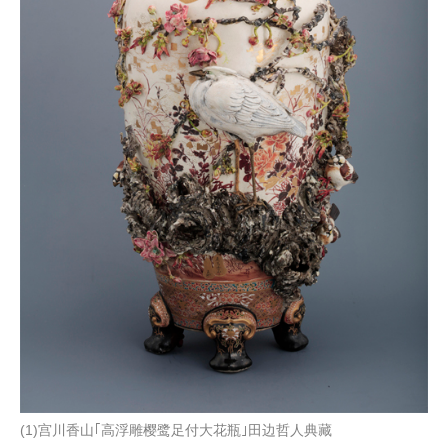
(1)宫川香山｢高浮雕樱鹭足付大花瓶｣田边哲人典藏