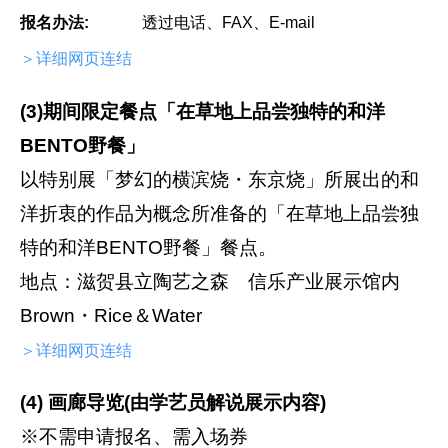
报名办法:
透过电话、FAX、E-mail
＞详细网页连结
(3)期间限定餐点「在草地上品尝独特的和洋
BENTO野餐」
以特别展「梦幻的横滨烧・东京烧」所展出的和
洋折衷的作品为概念所准备的「在草地上品尝独
特的和洋BENTO野餐」餐点。
地点：滋贺县立陶艺之森 信乐产业展示馆内
Brown・Rice＆Water
＞详细网页连结
(4) 画廊导览(由学艺员解说展示内容)
※不需申请报名、需入场券