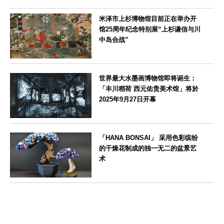
米泽市上杉博物馆目前正在举办开
馆25周年纪念特别展“上杉谦信与川
中岛合战”
山形県
世界最大水墨画博物馆即将诞生：
「丰川稻荷 西元佑贵美术馆」将於
2025年9月27日开幕
愛知県
「HANA BONSAI」 采用色彩缤纷
的干燥花制成的独一无二的盆景艺
术
東京都