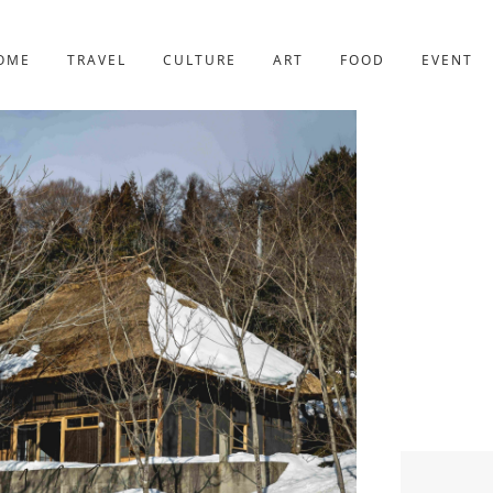
京都
221件
OME
TRAVEL
CULTURE
ART
FOOD
EVENT