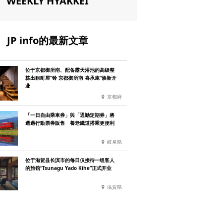
WEEKLY HYAKKEI
JP info的最新文章
位于京都御所南、配备露天浴池的高级整
栋出租町屋“铃 京都御所南 喜承庵”焕新开
业
京都府
「一日自由乘車券」與「通勤定期券」將
透過行動票券販售 養老鐵道搭乘更便利
岐阜県
位于滋贺县长滨市的每日仅接待一组客人
的旅馆“Tsunagu Yado Kihe”正式开业
滋賀県