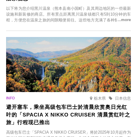
以下将为您介绍黑川温泉（熊本县南小国町）及其周边地区的一些最新
设施和新装修的商店。所有景点距离黑川温泉镇都只有5到10分钟的车
程，方便您在温泉之旅的间隙顺便前往。这些地方充满了各种魅力，包
括由老字号旅馆新开的店、掩映在葱郁乡村中的咖啡馆，以及使用当地
食材的餐厅。让您体验黑川温泉的全新乐趣。
栃木県
日本信息
避开塞车，乘坐高级包车巴士於清晨欣赏奥日光红
叶的「SPACIA X NIKKO CRUISER 清晨赏红叶之
旅」行程现已推出
高级包车巴士「SPACIA X NIKKO CRUISER」将於2025年10月起作为