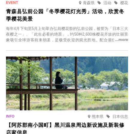
青森県
活动
樱花
青森县弘前公园「冬季樱花灯光秀」活动，欣赏冬
季樱花美景
每年4月下旬至5月上旬举办弘前樱花祭的弘前公园，被誉为「日本三大
夜樱之一」、「此生必看的绝景」，约50种2,600株樱花齐放的壮丽景
象吸引全球游客前来朝圣，是极受欢迎的观光胜地。配合最佳观雪时
节，将於2025年12月1日（周一）至2026年2月28日（周六）期间举办
「冬季樱花灯光秀」。
熊本県
日本信息
【阿苏郡南小国町】黑川温泉周边新设施及新装修
店家信息