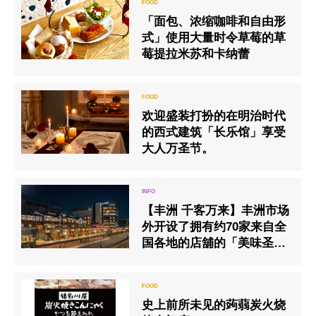
「面包、浓缩咖啡和自由形
式」使用大量时令草莓的草
莓提拉米苏和卡纳蕾
欢迎盛装打扮的在明治时代
的西式建筑「长乐馆」享受
大人万圣节。
【丰洲 千客万来】丰洲市场
外开设了拥有约70家来自全
国各地的店舖的「美味圣
地」。
史上前所未见的蒟蒻炭火烧