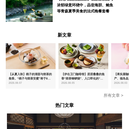
浓郁绿意环绕中，品尝海胆、鲍鱼
等青森夏季美食的法式晚餐套餐
青森県
新文章
【从夏入秋】桃子的清甜与焙茶的
【伊右卫门咖啡馆】层层叠叠的焦
【果实屋咖
焦香。“桃子与焙茶安蜜”将于8月
香“焙茶铜锣烧”、入口即化的“宇
产、福岛县
中旬起限时发售
治抹茶提拉米苏”全新登场
2026.08.07
2026.08.05
2026.08.03
所有文章 >
热门文章