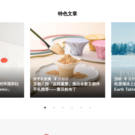
特色文章
伴手礼
饮食
京都府
活动
長
对环境和社
京都只园「吉祥菓寮」推出全新京都伴
松原湖冰上美
emo」
手礼推荐——黄豆粉布丁
Earth Ta