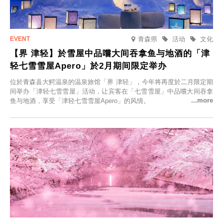
青森県
活动
文化
【界 津轻】於雪屋中品嚐大间吞拿鱼与地酒的「津
轻七雪雪屋Apero」於2月期间限定举办
位於青森县大鰐温泉的温泉旅馆「界 津轻」，今年将再度於二月限定期
间举办「津轻七雪雪屋」活动，让宾客在「七雪雪屋」中品嚐大间吞拿
鱼与地酒，享受「津轻七雪雪屋Apero」的风情。