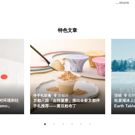
特色文章
伴手礼
饮食
京都府
活动
長
对环境和社
京都只园「吉祥菓寮」推出全新京都伴
松原湖冰上美
emo」
手礼推荐——黄豆粉布丁
Earth Ta