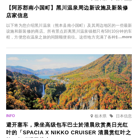
【阿苏郡南小国町】黑川温泉周边新设施及新装修
店家信息
以下将为您介绍黑川温泉（熊本县南小国町）及其周边地区的一些最新
设施和新装修的商店。所有景点距离黑川温泉镇都只有5到10分钟的车
程，方便您在温泉之旅的间隙顺便前往。这些地方充满了各种魅力，包
括由老字号旅馆新开的店、掩映在葱郁乡村中的咖啡馆，以及使用当地
食材的餐厅。让您体验黑川温泉的全新乐趣。
栃木県
日本信息
避开塞车，乘坐高级包车巴士於清晨欣赏奥日光红
叶的「SPACIA X NIKKO CRUISER 清晨赏红叶之