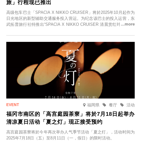
旅」行程现已推出
高级包车巴士「SPACIA X NIKKO CRUISER」将於2025年10月起作为
日光地区的新型辅助交通服务投入营运。为纪念该巴士的投入运营，东
武拓普旅行社特推出“SPACIA X NIKKO CRUISER 清晨赏红叶之旅”，
并於2025年9月12日起发售。
福岡県
餐厅
活动
福冈市南区的「高宫庭园茶寮」将於7月18日起举办
清凉夏日活动「夏之灯」现正接受预约
高宫庭园茶寮将於今年再次举办人气季节活动「夏之灯」，活动时间为
2025年7月18日（五）至8月11日（一，假日）的限时活动。