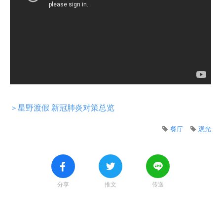
＞星野渡假 新冠肺炎对策总览
餐厅
观光
分享
推文
传送