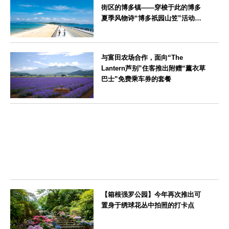
街区的博多镇——穿梭于此的博多
夏季风物诗“博多祇园山笠”活动期
间，儿童住宿费全免
福岡県
与富田农场合作，面向“The
Lantern芦别”住客推出附赠“薰衣草
巴士”免费乘车券的套餐
北海道
【箱根强罗公园】今年再次推出可
置身于绣球花丛中拍照的打卡点