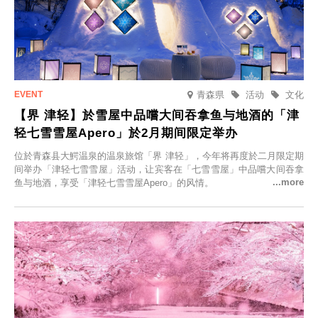
青森県
活动
文化
【界 津轻】於雪屋中品嚐大间吞拿鱼与地酒的「津
轻七雪雪屋Apero」於2月期间限定举办
位於青森县大鰐温泉的温泉旅馆「界 津轻」，今年将再度於二月限定期
间举办「津轻七雪雪屋」活动，让宾客在「七雪雪屋」中品嚐大间吞拿
鱼与地酒，享受「津轻七雪雪屋Apero」的风情。