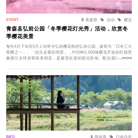
青森県
活动
樱花
青森县弘前公园「冬季樱花灯光秀」活动，欣赏冬
季樱花美景
每年4月下旬至5月上旬举办弘前樱花祭的弘前公园，被誉为「日本三大
夜樱之一」、「此生必看的绝景」，约50种2,600株樱花齐放的壮丽景
象吸引全球游客前来朝圣，是极受欢迎的观光胜地。配合最佳观雪时
节，将於2025年12月1日（周一）至2026年2月28日（周六）期间举办
「冬季樱花灯光秀」。
熊本県
日本信息