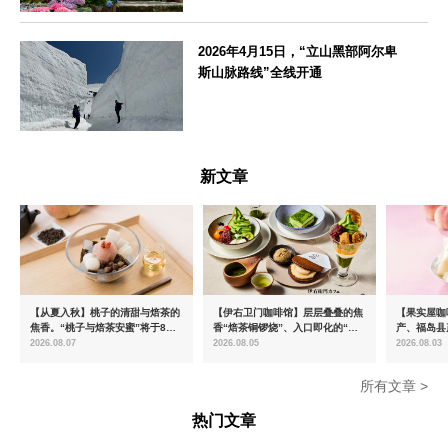
神奈川県
2026年4月15日，“立山黑部阿尔卑
斯山脉路线”全线开通
富山県
新文章
【从夏入秋】桃子的清甜与焙茶的
【伊右卫门咖啡馆】层层叠叠的焦
【果实屋咖
焦香。“桃子与焙茶安蜜”将于8月
香“焙茶铜锣烧”、入口即化的“宇
产、福岛县
中旬起限时发售
治抹茶提拉米苏”全新登场
2026.08.07
2026.08.05
2026.08.03
所有文章 >
热门文章