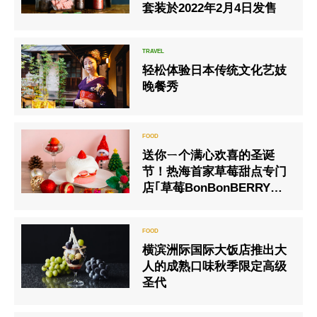
套装於2022年2月4日发售
轻松体验日本传统文化艺妓
晚餐秀
送你ㄧ个满心欢喜的圣诞
节！热海首家草莓甜点专门
店｢草莓BonBonBERRY
ATAMIHOUSE.｣ 推出的冬
季限定草莓甜点新登场！！
横滨洲际国际大饭店推出大
人的成熟口味秋季限定高级
圣代