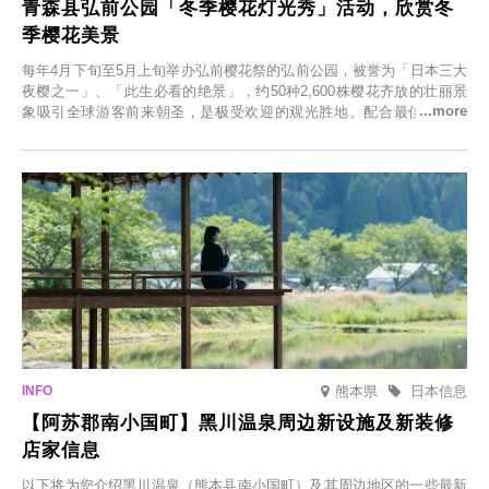
青森县弘前公园「冬季樱花灯光秀」活动，欣赏冬
季樱花美景
每年4月下旬至5月上旬举办弘前樱花祭的弘前公园，被誉为「日本三大
夜樱之一」、「此生必看的绝景」，约50种2,600株樱花齐放的壮丽景
象吸引全球游客前来朝圣，是极受欢迎的观光胜地。配合最佳观雪时
节，将於2025年12月1日（周一）至2026年2月28日（周六）期间举办
「冬季樱花灯光秀」。
熊本県
日本信息
【阿苏郡南小国町】黑川温泉周边新设施及新装修
店家信息
以下将为您介绍黑川温泉（熊本县南小国町）及其周边地区的一些最新