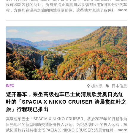
设施和新装修的商店。所有景点距离黑川温泉镇都只有5到10分钟的车
程，方便您在温泉之旅的间隙顺便前往。这些地方充满了各种魅力，包
括由老字号旅馆新开的店、掩映在葱郁乡村中的咖啡馆，以及使用当地
食材的餐厅。让您体验黑川温泉的全新乐趣。
栃木県
日本信息
避开塞车，乘坐高级包车巴士於清晨欣赏奥日光红
叶的「SPACIA X NIKKO CRUISER 清晨赏红叶之
旅」行程现已推出
高级包车巴士「SPACIA X NIKKO CRUISER」将於2025年10月起作为
日光地区的新型辅助交通服务投入营运。为纪念该巴士的投入运营，东
武拓普旅行社特推出“SPACIA X NIKKO CRUISER 清晨赏红叶之旅”，