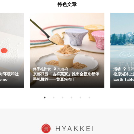
特色文章
伴手礼
饮食
京都府
活动
長
对环境和社
京都只园「吉祥菓寮」推出全新京都伴
松原湖冰上美
emo」
手礼推荐——黄豆粉布丁
Earth Ta