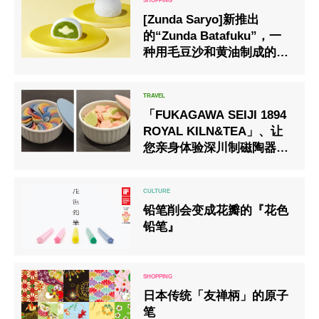
[Zunda Saryo]新推出
的“Zunda Batafuku”，一
种用毛豆沙和黄油制成的清
凉甜点
「FUKAGAWA SEIJI 1894
ROYAL KILN&TEA」、让
您亲身体验深川制磁陶器的
魅力,将深川制磁的陶器淋漓
尽至表现的菜单内容公开发
表
铅笔削会变成花瓣的『花色
铅笔』
日本传统「友禅柄」的原子
笔