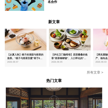
名合作
--
新文章
【从夏入秋】桃子的清甜与焙茶的
【伊右卫门咖啡馆】层层叠叠的焦
【果实屋咖
焦香。“桃子与焙茶安蜜”将于8月
香“焙茶铜锣烧”、入口即化的“宇
产、福岛县
中旬起限时发售
治抹茶提拉米苏”全新登场
2026.08.07
2026.08.05
2026.08.03
所有文章 >
热门文章