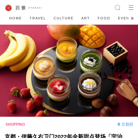
HOME
TRAVEL
CULTURE
ART
FOOD
EVENT
京都府
京都・伊藤久右卫门2022年全新甜点登场「宇治