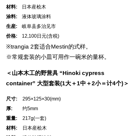
材料:
日本産桧木
涂料:
液体玻璃涂料
生産:
岐阜县多治见市
价格:
12,100日元(含税)
※trangia 2套适合Mestin的式样。
※常规套装的小皿可用作一碗米的量杯。
＜山本木工的野营具 “Hinoki cypress
container” 大型套装(1大＋1中＋2小＝计4个)＞
尺寸:
295×125×30(mm)
厚:
约5mm
重量:
217g(一套)
材料:
日本産桧木