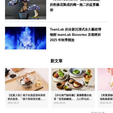
的乾燥花製成的獨一無二的盆景藝
術
東京都
TeamLab 的全新沉浸式永久藝術博
物館 teamLab Biovortex 京都將於
2025 年秋季開放
京都府
新文章
【從夏入秋】桃子的溫柔甜味與焙
【伊右衛門咖啡廳】層層疊疊的焦
【果實屋咖
茶的焦香。「桃子與焙茶安蜜」將
香「焙茶銅鑼燒」、入口即化的
福島縣產當
於8月中旬起限時販售
「宇治抹茶提拉米蘇」全新登場
2026.08.07
2026.08.05
2026.08.03