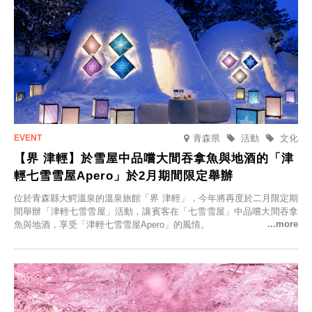
青森県
活動
文化
【界 津輕】於雪屋中品嚐大間吞拿魚與地酒的「津
輕七雪雪屋Apero」於2月期間限定舉辦
位於青森縣大鰐溫泉的溫泉旅館「界 津輕」，今年將再度於二月限定期
間舉辦「津輕七雪雪屋」活動，讓賓客在「七雪雪屋」中品嚐大間吞拿
魚與地酒，享受「津輕七雪雪屋Apero」的風情。