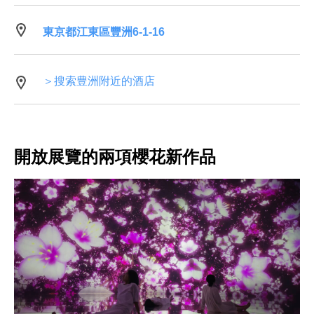
東京都江東區豐洲6‐1‐16
＞搜索豊洲附近的酒店
開放展覽的兩項櫻花新作品