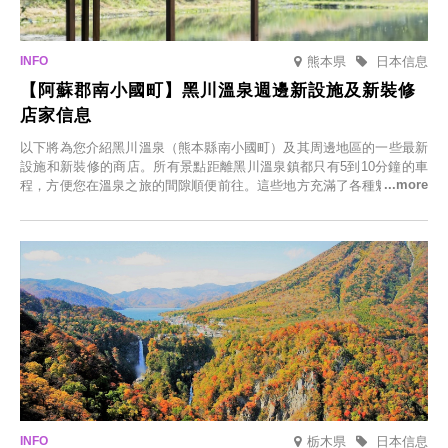
熊本県
日本信息
【阿蘇郡南小國町】黑川溫泉週邊新設施及新裝修
店家信息
以下將為您介紹黑川溫泉（熊本縣南小國町）及其周邊地區的一些最新
設施和新裝修的商店。所有景點距離黑川溫泉鎮都只有5到10分鐘的車
程，方便您在溫泉之旅的間隙順便前往。這些地方充滿了各種魅力，包
括由老字號旅館新開的店、掩映在蔥鬱鄉村中的咖啡館，以及使用當地
食材的餐廳。讓您體驗黑川溫泉的全新樂趣。
栃木県
日本信息