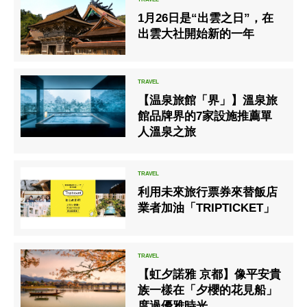
1月26日是“出雲之日”，在
出雲大社開始新的一年
【温泉旅館「界」】溫泉旅
館品牌界的7家設施推薦單
人溫泉之旅
利用未來旅行票券來替飯店
業者加油「TRIPTICKET」
【虹夕諾雅 京都】像平安貴
族一樣在「夕櫻的花見船」
度過優雅時光