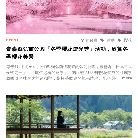
青森県
活動
櫻花
青森縣弘前公園「冬季櫻花燈光秀」活動，欣賞冬
季櫻花美景
每年4月下旬至5月上旬舉辦弘前櫻花祭的弘前公園，被譽為「日本三大
夜櫻之一」、「此生必看的絕景」，約50種2,600株櫻花齊放的壯麗景
象吸引全球遊客前來朝聖，是極受歡迎的觀光勝地。配合最佳觀雪時
節，將於2025年12月1日（週一）至2026年2月28日（週六）期間舉辦
「冬季櫻花燈光秀」。