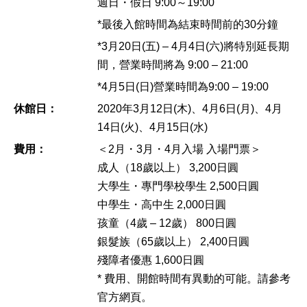
週日・假日 9:00～19:00
*最後入館時間為結束時間前的30分鐘
*3月20日(五) – 4月4日(六)將特別延長期
間，營業時間將為 9:00 – 21:00
*4月5日(日)營業時間為9:00 – 19:00
休館日：
2020年3月12日(木)、4月6日(月)、4月
14日(火)、4月15日(水)
費用：
＜2月・3月・4月入場 入場門票＞
成人（18歲以上） 3,200日圓
大學生・專門學校學生 2,500日圓
中學生・高中生 2,000日圓
孩童（4歲 – 12歲） 800日圓
銀髮族（65歲以上） 2,400日圓
殘障者優惠 1,600日圓
* 費用、開館時間有異動的可能。請參考
官方網頁。