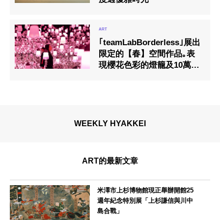
｢teamLabBorderless｣展出
限定的【春】空間作品｡表
現櫻花色彩的燈籠及10萬株
巨大的油花菜等，全新充滿
春天氣息的景色隆重登場｡
從3月1日開始｡
WEEKLY HYAKKEI
ART的最新文章
米澤市上杉博物館現正舉辦開館25
週年紀念特別展「上杉謙信與川中
島合戰」