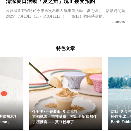
清涼夏日活動「夏之燈」現正接受預約
高宮庭園茶寮將於今年再次舉辦人氣季節活動「夏之燈」，活動時間為
2025年7月18日（五）至8月11日（一，假日）的限時活動。
特色文章
伴手禮・手信
飲食
京都府
活動
長
對環境和社
京都祇園「吉祥菓寮」推出全新京都伴
松原湖冰上美
emo」
手禮推薦——黃豆粉布丁
Earth Ta