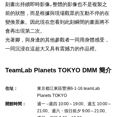
刻畫出持續即時影像｡整體的影像也不是複製之
前的狀態，而是根據與現場觀眾的互動不停的在
變換景象。因此現在您看到此刻瞬間的畫面將不
會再出現第二次。
光著腳，與身邊的其他參觀者一同用身體感受，
一同沉浸在這超大又具有震撼力的作品裡。
TeamLab Planets TOKYO DMM 簡介
住址：
東京都江東區豐洲6‐1‐16 teamLab
Planets TOKYO
開館時間：
週一 –週四 10:00～19:00、週五 10:00～
21:00、週六・假日前夕 9:00～21:00、