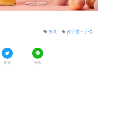
飲食
伴手禮・手信
推文
傳送