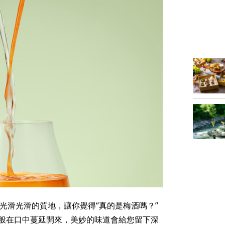
方是它光滑光滑的質地，讓你覺得“真的是梅酒嗎？”
般在口中蔓延開來，美妙的味道會給您留下深