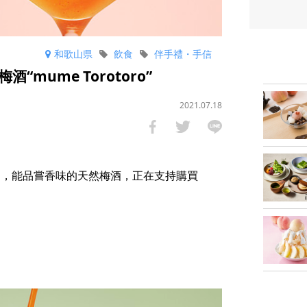
和歌山県
飲食
伴手禮・手信
mume Torotoro”
2021.07.18
方法製造，能品嘗香味的天然梅酒，正在支持購買