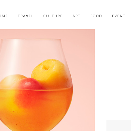
京都
227件
OME
TRAVEL
CULTURE
ART
FOOD
EVENT