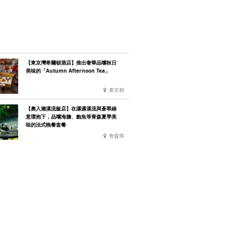
【東京灣希爾頓酒店】推出奢華品嚐秋日
美味的「Autumn Afternoon Tea」
東京都
【奧入瀨溪流飯店】在潺潺溪流與蒼翠綠
意環抱下，品嚐海膽、鮑魚等青森夏季美
味的法式晚餐套餐
青森県