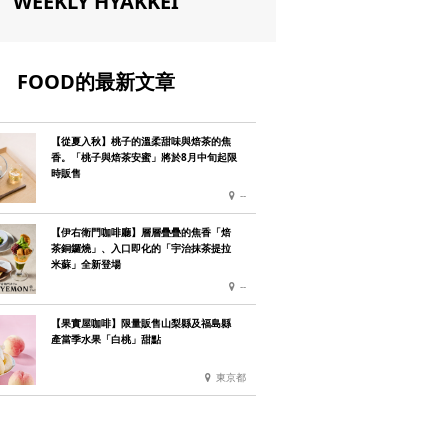
WEEKLY HYAKKEI
FOOD的最新文章
【從夏入秋】桃子的溫柔甜味與焙茶的焦
香。「桃子與焙茶安蜜」將於8月中旬起限
時販售
--
【伊右衛門咖啡廳】層層疊疊的焦香「焙
茶銅鑼燒」、入口即化的「宇治抹茶提拉
米蘇」全新登場
--
【果實屋咖啡】限量販售山梨縣及福島縣
產當季水果「白桃」甜點
東京都