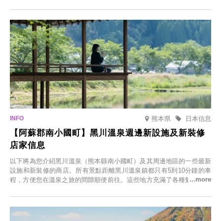
節，將於2025年12月1日（週一）至2026年2月28日（週六）期間舉辦
「冬季櫻花燈光秀」。
熊本県
日本信息
【阿蘇郡南小國町】黑川溫泉週邊新設施及新裝修
店家信息
以下將為您介紹黑川溫泉（熊本縣南小國町）及其周邊地區的一些最新
設施和新裝修的商店。所有景點距離黑川溫泉鎮都只有5到10分鐘的車
程，方便您在溫泉之旅的間隙順便前往。這些地方充滿了各種魅力，包
括由老字號旅館新開的店、掩映在蔥鬱鄉村中的咖啡館，以及使用當地
食材的餐廳。讓您體驗黑川溫泉的全新樂趣。