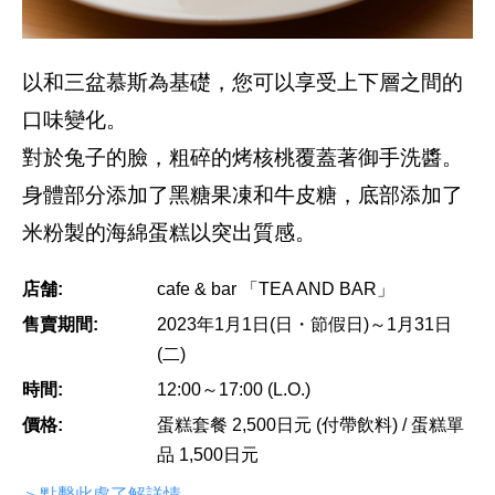
以和三盆慕斯為基礎，您可以享受上下層之間的
口味變化。
對於兔子的臉，粗碎的烤核桃覆蓋著御手洗醬。
身體部分添加了黑糖果凍和牛皮糖，底部添加了
米粉製的海綿蛋糕以突出質感。
店舗:
cafe & bar 「TEA AND BAR」
售賣期間:
2023年1月1日(日・節假日)～1月31日
(二)
時間:
12:00～17:00 (L.O.)
價格:
蛋糕套餐 2,500日元 (付帶飲料) / 蛋糕單
品 1,500日元
＞點擊此處了解詳情