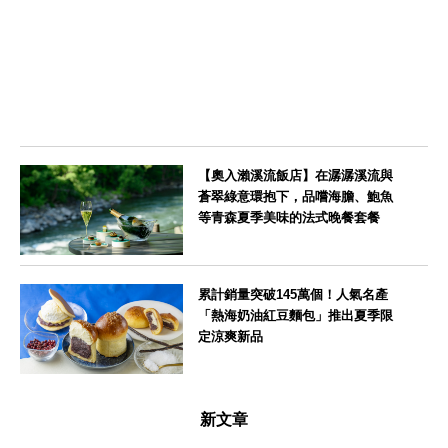
東京都
【奧入瀨溪流飯店】在潺潺溪流與
蒼翠綠意環抱下，品嚐海膽、鮑魚
等青森夏季美味的法式晚餐套餐
青森県
累計銷量突破145萬個！人氣名產
「熱海奶油紅豆麵包」推出夏季限
定涼爽新品
静岡県
新文章