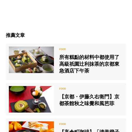
推薦文章
所有糕點的材料中都使用了
高級祇園辻利抹茶的京都東
急酒店下午茶
【京都・伊藤久右衛門】京
都茶館秋之味覺和風芭菲