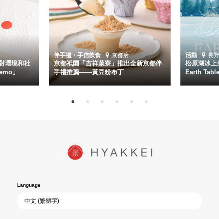
伴手禮・手信
飲食
京都府
活動
長
對環境和社
京都祇園「吉祥菓寮」推出全新京都伴
松原湖冰上美
emo」
手禮推薦——黃豆粉布丁
Earth Ta
Language