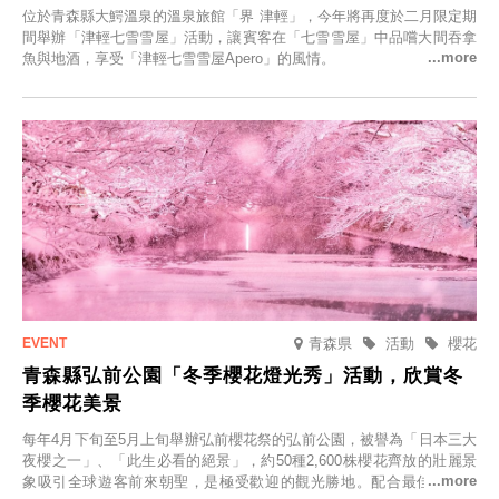
位於青森縣大鰐溫泉的溫泉旅館「界 津輕」，今年將再度於二月限定期
間舉辦「津輕七雪雪屋」活動，讓賓客在「七雪雪屋」中品嚐大間吞拿
魚與地酒，享受「津輕七雪雪屋Apero」的風情。
青森県
活動
櫻花
青森縣弘前公園「冬季櫻花燈光秀」活動，欣賞冬
季櫻花美景
每年4月下旬至5月上旬舉辦弘前櫻花祭的弘前公園，被譽為「日本三大
夜櫻之一」、「此生必看的絕景」，約50種2,600株櫻花齊放的壯麗景
象吸引全球遊客前來朝聖，是極受歡迎的觀光勝地。配合最佳觀雪時