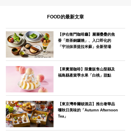
FOOD的最新文章
【伊右衛門咖啡廳】層層疊疊的焦
香「焙茶銅鑼燒」、入口即化的
「宇治抹茶提拉米蘇」全新登場
--
【果實屋咖啡】限量販售山梨縣及
福島縣產當季水果「白桃」甜點
東京都
【東京灣希爾頓酒店】推出奢華品
嚐秋日美味的「Autumn Afternoon
Tea」