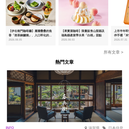
【伊右衛門咖啡廳】層層疊疊的焦
【果實屋咖啡】限量販售山梨縣及
上市半年即突
香「焙茶銅鑼燒」、入口即化的
福島縣產當季水果「白桃」甜點
伴手禮「米
「宇治抹茶提拉米蘇」全新登場
起推出首款
2026.08.05
2026.08.03
2026.07.31
密瓜味」
所有文章 >
熱門文章
滋賀県
日本信息