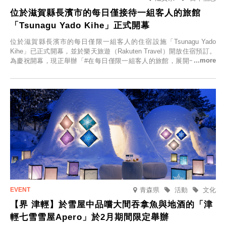
位於滋賀縣長濱市的每日僅接待一組客人的旅館
「Tsunagu Yado Kihe」正式開幕
位於滋賀縣長濱市的每日僅限一組客人的住宿設施「Tsunagu Yado
Kihe」已正式開幕，並於樂天旅遊（Rakuten Travel）開放住宿預訂。
為慶祝開幕，現正舉辦「#在每日僅限一組客人的旅館，展開一生一次
的回憶之旅」活動，提供一晚兩日的免費住宿。正因是每日僅限一組客
人的旅館，您才能在此與重要的人共度獨一無二的特別時光。
青森県
活動
文化
【界 津輕】於雪屋中品嚐大間吞拿魚與地酒的「津
輕七雪雪屋Apero」於2月期間限定舉辦