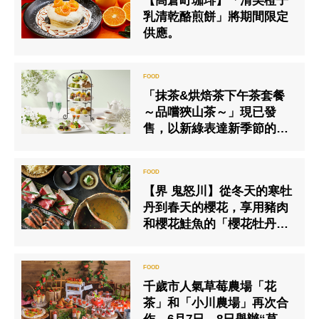
【高倉町珈琲】「清美橙子
乳清乾酪煎餅」將期間限定
供應。
「抹茶&烘焙茶下午茶套餐
～品嚐狹山茶～」現已發
售，以新綠表達新季節的到
來。
【界 鬼怒川】從冬天的寒牡
丹到春天的櫻花，享用豬肉
和櫻花鮭魚的「櫻花牡丹
鍋」
千歲市人氣草莓農場「花
茶」和「小川農場」再次合