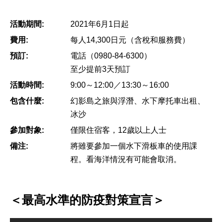
活動期間:
2021年6月1日起
費用:
每人14,300日元（含稅和服務費）
預訂:
電話（0980-84-6300）
至少提前3天預訂
活動時間:
9:00～12:00／13:30～16:00
包含什麼:
幻影島之旅與浮潛、水下摩托車出租、
冰沙
參加對象:
僅限住宿客，12歲以上人士
備注:
將雖要參加一個水下滑板車的使用課
程。看海洋情況有可能會取消。
＜最高水準的防疫對策宣言＞