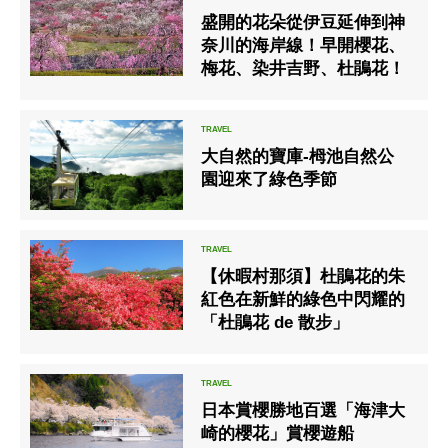
盛開的花朵從伊豆延伸到神
奈川的海岸線！早開櫻花、
梅花、染井吉野、杜鵑花！
大自然的寶庫-栂池自然公
園迎來了綠色季節
【休暇村那須】杜鵑花的朱
紅色在新鮮的綠色中閃耀的
「杜鵑花 de 散步」
日本賞櫻勝地百選「海津大
崎的櫻花」賞櫻遊船