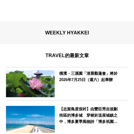
WEEKLY HYAKKEI
TRAVEL的最新文章
橫濱・三溪園「清晨觀蓮會」將於
2026年7月25日（週六）起舉辦
神奈川県
【志賀島度假村】由豐臣秀吉規劃
街區的博多城 穿梭於這座城鎮之
中，博多夏季風物詩「博多祇園山
笠」活動期間，兒童住宿費全免