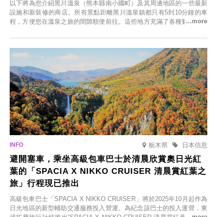
以下將為您介紹黑川溫泉（熊本縣南小國町）及其周邊地區的一些最新
設施和新裝修的商店。所有景點距離黑川溫泉鎮都只有5到10分鐘的車
程，方便您在溫泉之旅的間隙順便前往。這些地方充滿了各種魅力，包
括由老字號旅館新開的店、掩映在蔥鬱鄉村中的咖啡館，以及使用當地
食材的餐廳。讓您體驗黑川溫泉的全新樂趣。
栃木県
日本信息
避開塞車，乘坐高級包車巴士於清晨欣賞奧日光紅
葉的「SPACIA X NIKKO CRUISER 清晨賞紅葉之
旅」行程現已推出
高級包車巴士「SPACIA X NIKKO CRUISER」將於2025年10月起作為
日光地區的新型輔助交通服務投入營運。為紀念該巴士的投入運營，東