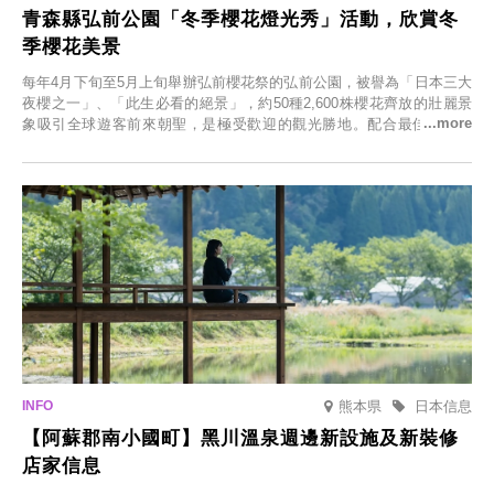
青森縣弘前公園「冬季櫻花燈光秀」活動，欣賞冬
季櫻花美景
每年4月下旬至5月上旬舉辦弘前櫻花祭的弘前公園，被譽為「日本三大
夜櫻之一」、「此生必看的絕景」，約50種2,600株櫻花齊放的壯麗景
象吸引全球遊客前來朝聖，是極受歡迎的觀光勝地。配合最佳觀雪時
節，將於2025年12月1日（週一）至2026年2月28日（週六）期間舉辦
「冬季櫻花燈光秀」。
熊本県
日本信息
【阿蘇郡南小國町】黑川溫泉週邊新設施及新裝修
店家信息