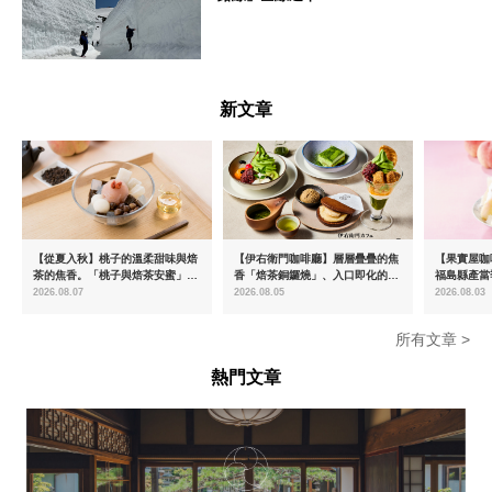
富山県
新文章
【從夏入秋】桃子的溫柔甜味與焙
【伊右衛門咖啡廳】層層疊疊的焦
【果實屋咖
茶的焦香。「桃子與焙茶安蜜」將
香「焙茶銅鑼燒」、入口即化的
福島縣產當
於8月中旬起限時販售
「宇治抹茶提拉米蘇」全新登場
2026.08.07
2026.08.05
2026.08.03
所有文章 >
熱門文章