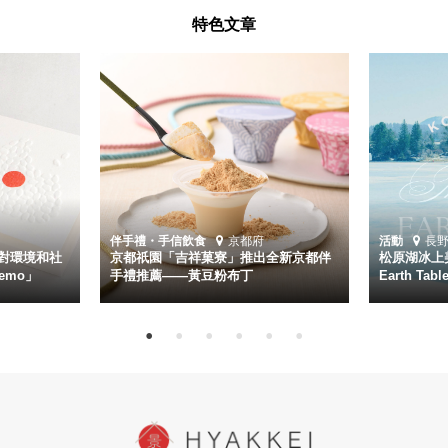
特色文章
伴手禮・手信
飲食
京都府
活動
長
對環境和社
京都祇園「吉祥菓寮」推出全新京都伴
松原湖冰上美
emo」
手禮推薦——黃豆粉布丁
Earth Ta