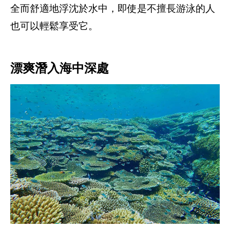
全而舒適地浮沈於水中，即使是不擅長游泳的人
也可以輕鬆享受它。
漂爽潛入海中深處