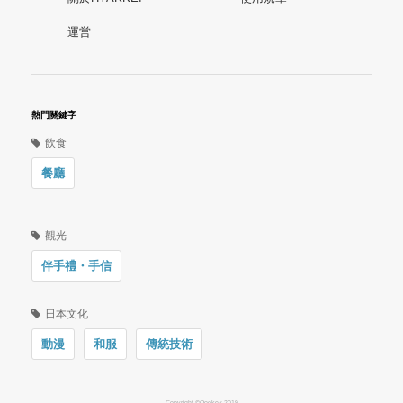
運営
熱門關鍵字
飲食
餐廳
觀光
伴手禮・手信
日本文化
動漫
和服
傳統技術
Copyright ©Oookey 2019