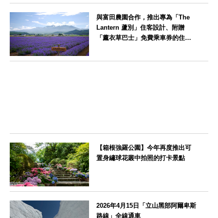
福岡県
與富田農園合作，推出專為「The
Lantern 蘆別」住客設計、附贈
「薰衣草巴士」免費乘車券的住宿
方案
北海道
【箱根強羅公園】今年再度推出可
置身繡球花叢中拍照的打卡景點
神奈川県
2026年4月15日「立山黑部阿爾卑斯
路線」全線通車