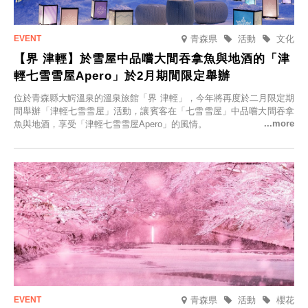
青森県
活動
文化
【界 津輕】於雪屋中品嚐大間吞拿魚與地酒的「津
輕七雪雪屋Apero」於2月期間限定舉辦
位於青森縣大鰐溫泉的溫泉旅館「界 津輕」，今年將再度於二月限定期
間舉辦「津輕七雪雪屋」活動，讓賓客在「七雪雪屋」中品嚐大間吞拿
魚與地酒，享受「津輕七雪雪屋Apero」的風情。
青森県
活動
櫻花