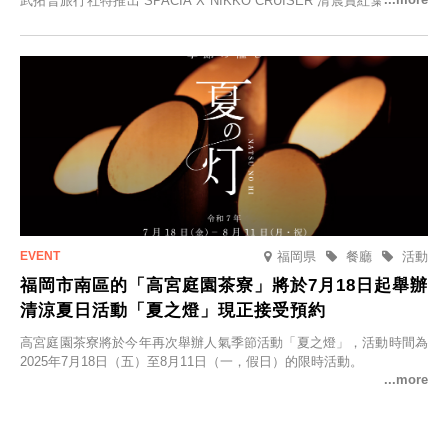
武拓普旅行社特推出“SPACIA X NIKKO CRUISER 清晨賞紅葉之旅”，
並於2025年9月12日起發售。
福岡県
餐廳
活動
福岡市南區的「高宮庭園茶寮」將於7月18日起舉辦
清涼夏日活動「夏之燈」現正接受預約
高宮庭園茶寮將於今年再次舉辦人氣季節活動「夏之燈」，活動時間為
2025年7月18日（五）至8月11日（一，假日）的限時活動。