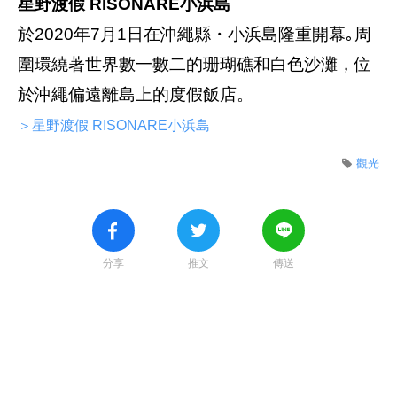
星野渡假 RISONARE小浜島
於2020年7月1日在沖繩縣・小浜島隆重開幕｡周
圍環繞著世界數一數二的珊瑚礁和白色沙灘，位
於沖繩偏遠離島上的度假飯店。
＞星野渡假 RISONARE小浜島
觀光
分享
推文
傳送