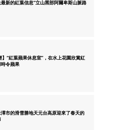
送最新的紅葉信息“立山黑部阿爾卑斯山脈路
輕】“紅葉蘋果休息室”，在水上花園欣賞紅
用時令蘋果
米澤市的滑雪勝地天元台高原迎來了春天的
節