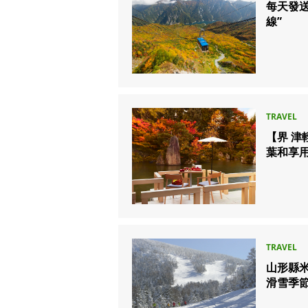
每天發
線”
【界 津
葉和享
山形縣
滑雪季