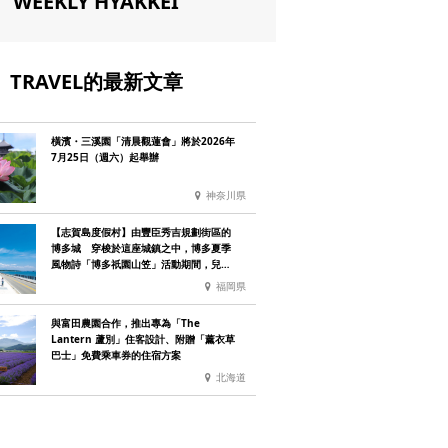
WEEKLY HYAKKEI
TRAVEL的最新文章
橫濱・三溪園「清晨觀蓮會」將於2026年
7月25日（週六）起舉辦
神奈川県
【志賀島度假村】由豐臣秀吉規劃街區的
博多城 穿梭於這座城鎮之中，博多夏季
風物詩「博多祇園山笠」活動期間，兒童
住宿費全免
福岡県
與富田農園合作，推出專為「The
Lantern 蘆別」住客設計、附贈「薰衣草
巴士」免費乘車券的住宿方案
北海道