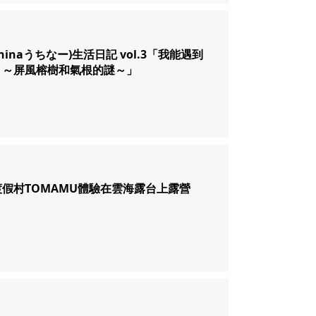
hinaうちなー)生活日記 vol.3「我能遇到
？～屏風榕樹和氣根的謎～」
假村TOMAMU體驗在雲海露台上露營