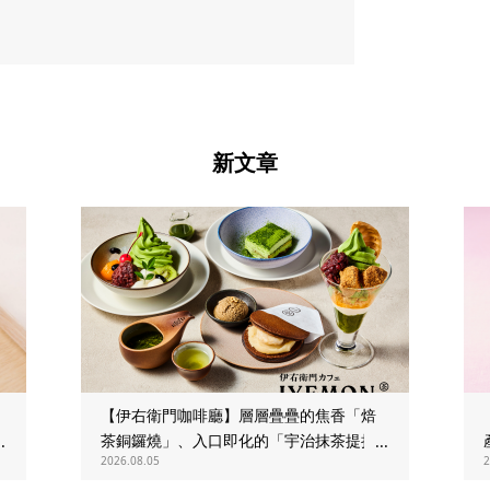
新文章
【伊右衛門咖啡廳】層層疊疊的焦香「焙
限
茶銅鑼燒」、入口即化的「宇治抹茶提拉
2026.08.05
2
米蘇」全新登場