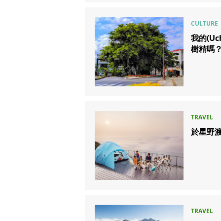
我的(Uc
樹精嗎
於星野渡