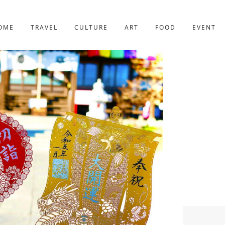
京都
227件
OME
TRAVEL
CULTURE
ART
FOOD
EVENT