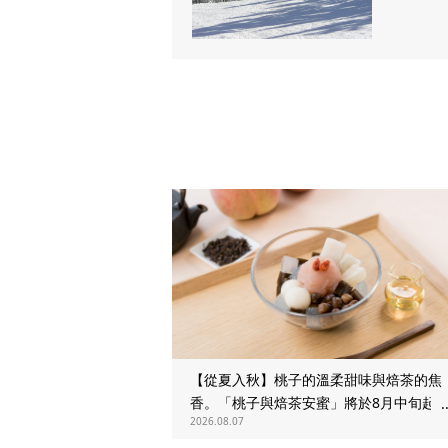
【從夏入秋】桃子的溫柔甜味與焙茶的焦
香。「桃子與焙茶安蜜」將於8月中旬起
2026.08.07
時販售