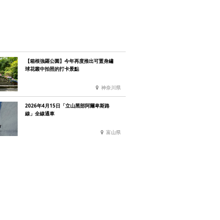
【箱根強羅公園】今年再度推出可置身繡
球花叢中拍照的打卡景點
神奈川県
2026年4月15日「立山黑部阿爾卑斯路
線」全線通車
富山県