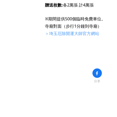
贈送枚數:
各2萬張 計4萬張
※期間提供500個臨時免費車位。
寺廟對面（步行1分鐘到寺廟）
＞埼玉厄除開運大師官方網站
分享