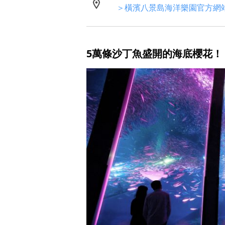
＞橫濱八景島海洋樂園官方網
5萬條沙丁魚盛開的海底櫻花！