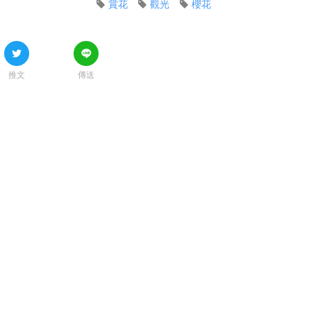
賞花
觀光
櫻花
推文
傳送