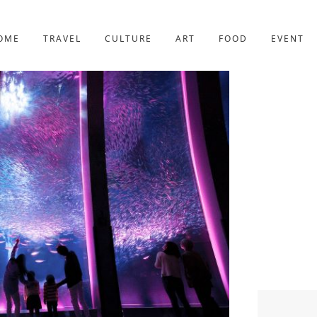
京都
227件
OME
TRAVEL
CULTURE
ART
FOOD
EVENT