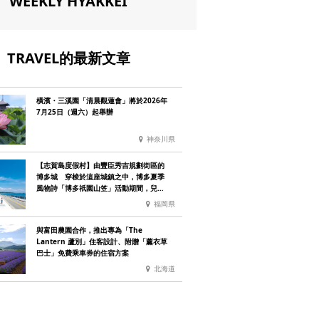
WEEKLY HYAKKEI
TRAVEL的最新文章
橫濱・三溪園「清晨觀蓮會」將於2026年
7月25日（週六）起舉辦
神奈川県
【志賀島度假村】由豐臣秀吉規劃街區的
博多城 穿梭於這座城鎮之中，博多夏季
風物詩「博多祇園山笠」活動期間，兒童
住宿費全免
福岡県
與富田農園合作，推出專為「The
Lantern 蘆別」住客設計、附贈「薰衣草
巴士」免費乘車券的住宿方案
北海道