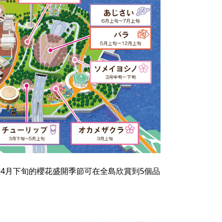
至4月下旬的櫻花盛開季節可在全島欣賞到5個品