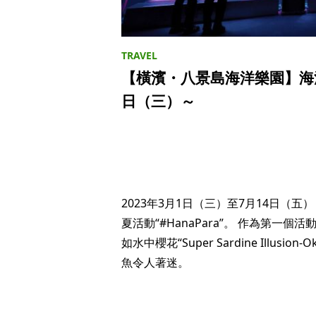
【橫濱・八景島海洋樂園】海洋
日（三）～
2023年3月1日（三）至7月14日（
夏活動“#HanaPara”。 作為第
如水中櫻花“Super Sardine Illusio
魚令人著迷。