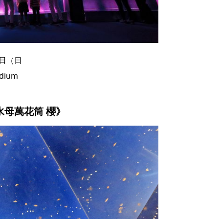
6日（日
adium
水母萬花筒 櫻》