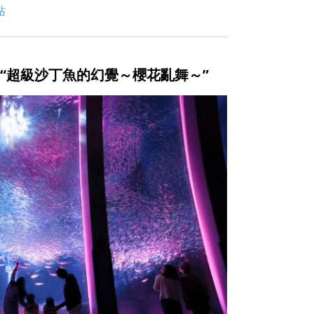
站
 “超級沙丁魚的幻覺～櫻花亂舞～”