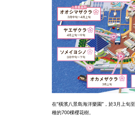
在“橫濱八景島海洋樂園”，於3月上旬
種的700棵櫻花樹。