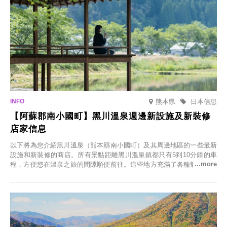
熊本県
日本信息
【阿蘇郡南小國町】黑川溫泉週邊新設施及新裝修
店家信息
以下將為您介紹黑川溫泉（熊本縣南小國町）及其周邊地區的一些最新
設施和新裝修的商店。所有景點距離黑川溫泉鎮都只有5到10分鐘的車
程，方便您在溫泉之旅的間隙順便前往。這些地方充滿了各種魅力，包
括由老字號旅館新開的店、掩映在蔥鬱鄉村中的咖啡館，以及使用當地
食材的餐廳。讓您體驗黑川溫泉的全新樂趣。