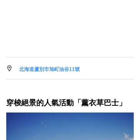
北海道蘆別市旭町油谷11號
穿梭絕景的人氣活動「薰衣草巴士」