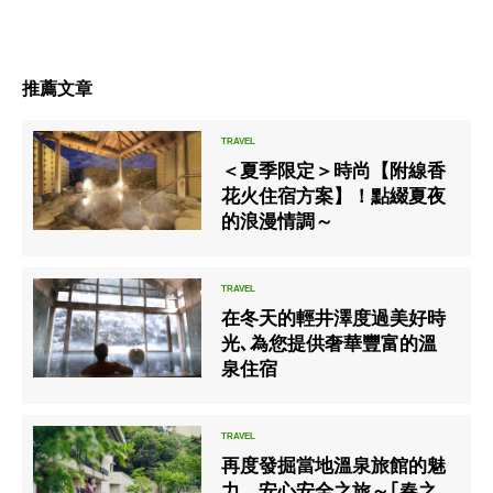
推薦文章
＜夏季限定＞時尚【附線香
花火住宿方案】！點綴夏夜
的浪漫情調～
在冬天的輕井澤度過美好時
光､為您提供奢華豐富的溫
泉住宿
再度發掘當地溫泉旅館的魅
力、安心安全之旅～｢春之