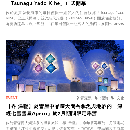
「Tsunagu Yado Kihe」正式開幕
位於滋賀縣長濱市的每日僅限一組客人的住宿設施「Tsunagu Yado
Kihe」已正式開幕，並於樂天旅遊（Rakuten Travel）開放住宿預訂。
為慶祝開幕，現正舉辦「#在每日僅限一組客人的旅館，展開一生一次
的回憶之旅」活動，提供一晚兩日的免費住宿。正因是每日僅限一組客
人的旅館，您才能在此與重要的人共度獨一無二的特別時光。
青森県
活動
文化
【界 津輕】於雪屋中品嚐大間吞拿魚與地酒的「津
輕七雪雪屋Apero」於2月期間限定舉辦
位於青森縣大鰐溫泉的溫泉旅館「界 津輕」，今年將再度於二月限定期
間舉辦「津輕七雪雪屋」活動，讓賓客在「七雪雪屋」中品嚐大間吞拿