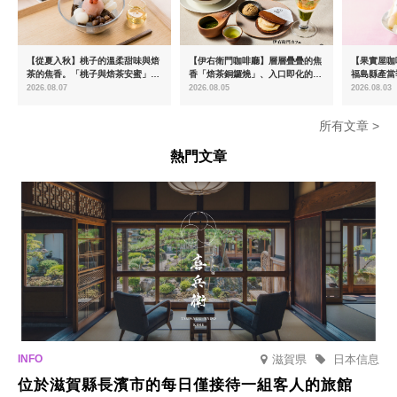
【從夏入秋】桃子的溫柔甜味與焙
【伊右衛門咖啡廳】層層疊疊的焦
【果實屋咖
茶的焦香。「桃子與焙茶安蜜」將
香「焙茶銅鑼燒」、入口即化的
福島縣產當
於8月中旬起限時販售
「宇治抹茶提拉米蘇」全新登場
2026.08.07
2026.08.05
2026.08.03
所有文章 >
熱門文章
滋賀県
日本信息
位於滋賀縣長濱市的每日僅接待一組客人的旅館