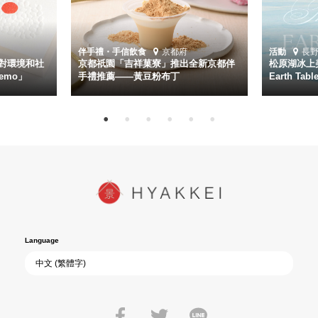
伴手禮・手信
飲食
京都府
活動
長
對環境和社
京都祇園「吉祥菓寮」推出全新京都伴
松原湖冰上美
emo」
手禮推薦——黃豆粉布丁
Earth Ta
Language