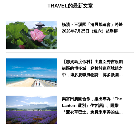
TRAVEL的最新文章
橫濱・三溪園「清晨觀蓮會」將於
2026年7月25日（週六）起舉辦
神奈川県
【志賀島度假村】由豐臣秀吉規劃
街區的博多城 穿梭於這座城鎮之
中，博多夏季風物詩「博多祇園山
笠」活動期間，兒童住宿費全免
福岡県
與富田農園合作，推出專為「The
Lantern 蘆別」住客設計、附贈
「薰衣草巴士」免費乘車券的住宿
方案
北海道