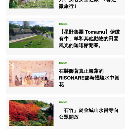
微旅行｣
【星野集團 Tomamu】俯瞰
有牛、羊和其他動物的田園
風光的咖啡館開業。
在裝飾著真正海藻的
RISONARE熱海體驗水中賞
花
「石竹」於金城山永昌寺向
公眾開放