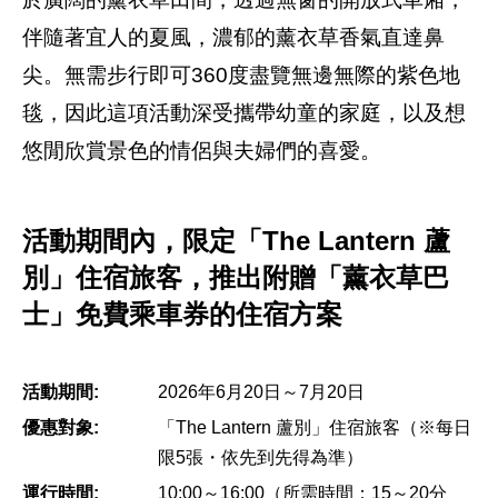
伴隨著宜人的夏風，濃郁的薰衣草香氣直達鼻
尖。無需步行即可360度盡覽無邊無際的紫色地
毯，因此這項活動深受攜帶幼童的家庭，以及想
悠閒欣賞景色的情侶與夫婦們的喜愛。
活動期間內，限定「The Lantern 蘆
別」住宿旅客，推出附贈「薰衣草巴
士」免費乘車券的住宿方案
活動期間:
2026年6月20日～7月20日
優惠對象:
「The Lantern 蘆別」住宿旅客（※每日
限5張・依先到先得為準）
運行時間:
10:00～16:00（所需時間：15～20分