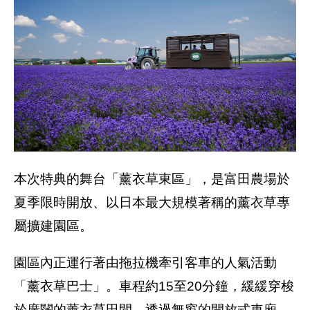
本次特典的舞台「薰衣草東區」，是富田農場於
夏季限時開放、以日本最大規模著稱的薰衣草專
屬擴建園區。
園區內正運行著由拖拉機牽引客車的人氣活動
「薰衣草巴士」。車程約15至20分鐘，緩緩穿梭
於廣闊的薰衣草田間，透過無窗的開放式車廂，