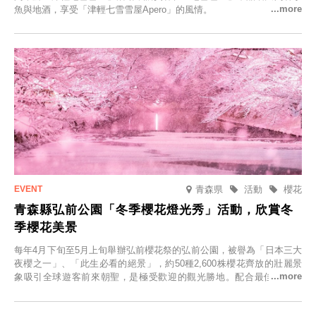
魚與地酒，享受「津輕七雪雪屋Apero」的風情。
青森県
活動
櫻花
青森縣弘前公園「冬季櫻花燈光秀」活動，欣賞冬
季櫻花美景
每年4月下旬至5月上旬舉辦弘前櫻花祭的弘前公園，被譽為「日本三大
夜櫻之一」、「此生必看的絕景」，約50種2,600株櫻花齊放的壯麗景
象吸引全球遊客前來朝聖，是極受歡迎的觀光勝地。配合最佳觀雪時
節，將於2025年12月1日（週一）至2026年2月28日（週六）期間舉辦
「冬季櫻花燈光秀」。