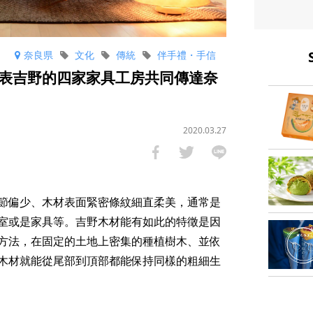
奈良県
文化
傳統
伴手禮・手信
表吉野的四家家具工房共同傳達奈
2020.03.27
節偏少、木材表面緊密條紋細直柔美，通常是
室或是家具等。吉野木材能有如此的特徵是因
方法，在固定的土地上密集的種植樹木、並依
木材就能從尾部到頂部都能保持同樣的粗細生