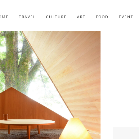
京都
227件
OME
TRAVEL
CULTURE
ART
FOOD
EVENT