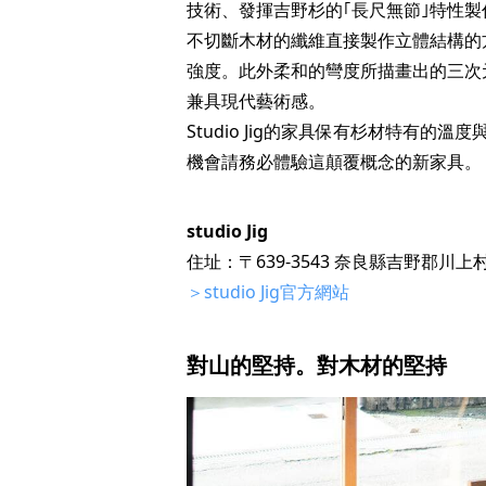
技術、發揮吉野杉的｢長尺無節｣特性
不切斷木材的纖維直接製作立體結構的
強度。此外柔和的彎度所描畫出的三次
兼具現代藝術感。
Studio Jig的家具保有杉材特有
機會請務必體驗這顛覆概念的新家具。
studio Jig
住址：〒639-3543 奈良縣吉野郡川上
＞studio Jig官方網站
對山的堅持。對木材的堅持