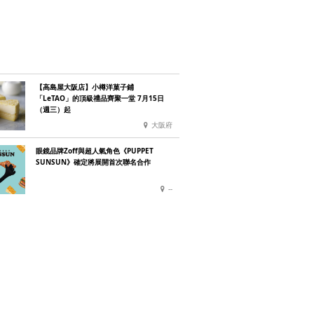
【高島屋大阪店】小樽洋菓子鋪
「LeTAO」的頂級禮品齊聚一堂 7月15日
（週三）起
大阪府
眼鏡品牌Zoff與超人氣角色《PUPPET
SUNSUN》確定將展開首次聯名合作
--