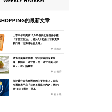
WEEKLY HYAKKEI
SHOPPING的最新文章
上市半年即突破15,000個的北海道伴手禮
「米雷三明治」，將於8月起推出首款夏季
新口味「北海道哈密瓜味」
北海道
透過泡芙展現京都・宇治抹茶的深邃風
味 糕點店「洛甘舍」的「洛甘泡芙＜抹
茶＞」現正熱賣中
京都府
位於通往日光東照宮的主要街道上，日式
可麗餅專門店「日光茶屋塔巴內之」將於7
月18日（週六）開幕
栃木県