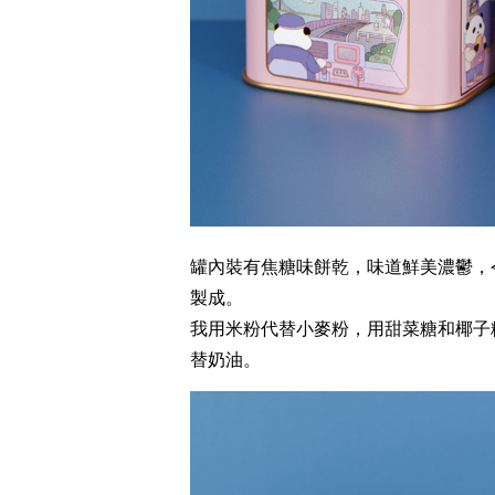
罐內裝有焦糖味餅乾，味道鮮美濃鬱，
製成。
我用米粉代替小麥粉，用甜菜糖和椰子
替奶油。