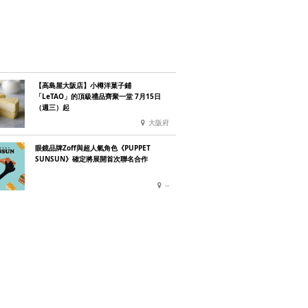
【高島屋大阪店】小樽洋菓子鋪
「LeTAO」的頂級禮品齊聚一堂 7月15日
（週三）起
大阪府
眼鏡品牌Zoff與超人氣角色《PUPPET
SUNSUN》確定將展開首次聯名合作
--