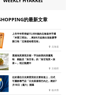
WEEKLY HYAKKEI
SHOPPING的最新文章
上市半年即突破15,000個的北海道伴手禮
「米雷三明治」，將於8月起推出首款夏季
新口味「北海道哈密瓜味」
北海道
透過泡芙展現京都・宇治抹茶的深邃風
味 糕點店「洛甘舍」的「洛甘泡芙＜抹
茶＞」現正熱賣中
京都府
位於通往日光東照宮的主要街道上，日式
可麗餅專門店「日光茶屋塔巴內之」將於7
月18日（週六）開幕
栃木県