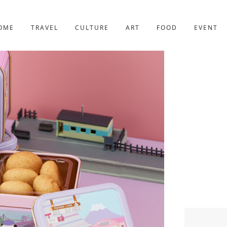
京都
227件
OME
TRAVEL
CULTURE
ART
FOOD
EVENT