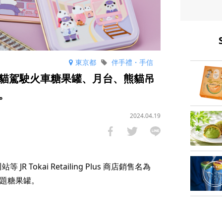
東京都
伴手禮・手信
貓駕駛火車糖果罐、月台、熊貓吊
。
2024.04.19
JR Tokai Retailing Plus 商店銷售名為
車主題糖果罐。