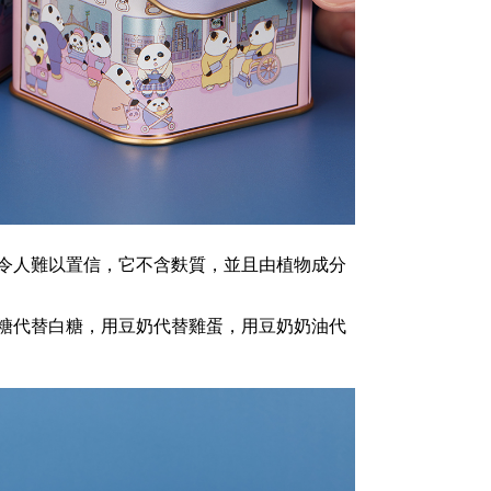
令人難以置信，它不含麩質，並且由植物成分
糖代替白糖，用豆奶代替雞蛋，用豆奶奶油代