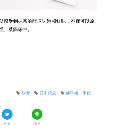
以感受到抹茶的醇厚味道和鮮味，不僅可以原
糕、菜餚等中。
飲食
日本信息
伴手禮・手信
推文
傳送