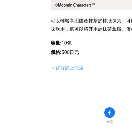
可以輕鬆享用國產抹茶的棒狀抹茶。可
味飲用，還可以將其用於抹茶拿鐵、蛋
容量:
10包
價格:
500日元
＞官方網上商店
分享