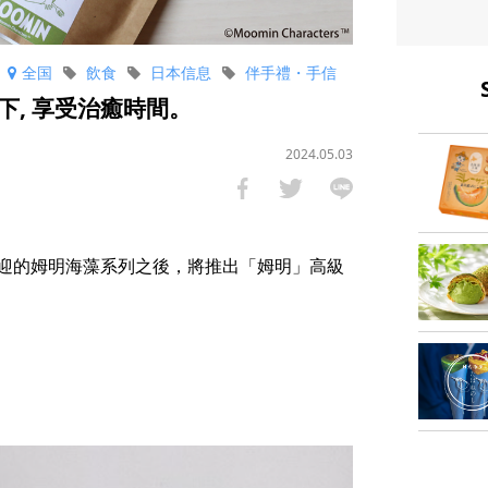
全国
飲食
日本信息
伴手禮・手信
, 享受治癒時間。
2024.05.03
迎的姆明海藻系列之後，將推出「姆明」高級