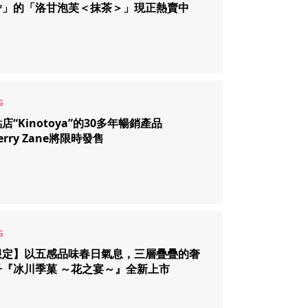
舍」的「洛甘泡芙＜抹茶＞」現正熱賣中
店“Kinotoya”的30多年暢銷產品
berry Zane將限時發售
限定】以五感品味春日氣息，三層疊疊的奢
子『冰川季菓 ～花之宴～』全新上市