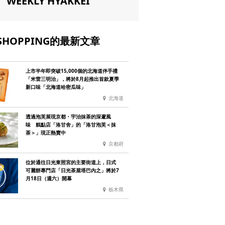
WEEKLY HYAKKEI
SHOPPING的最新文章
上市半年即突破15,000個的北海道伴手禮
「米雷三明治」，將於8月起推出首款夏季
新口味「北海道哈密瓜味」
北海道
透過泡芙展現京都・宇治抹茶的深邃風
味 糕點店「洛甘舍」的「洛甘泡芙＜抹
茶＞」現正熱賣中
京都府
位於通往日光東照宮的主要街道上，日式
可麗餅專門店「日光茶屋塔巴內之」將於7
月18日（週六）開幕
栃木県