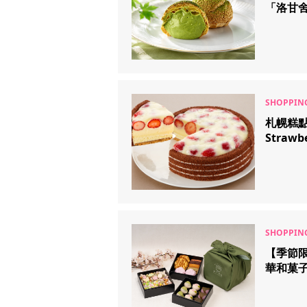
「洛甘
札幌糕點
Straw
【季節
華和菓