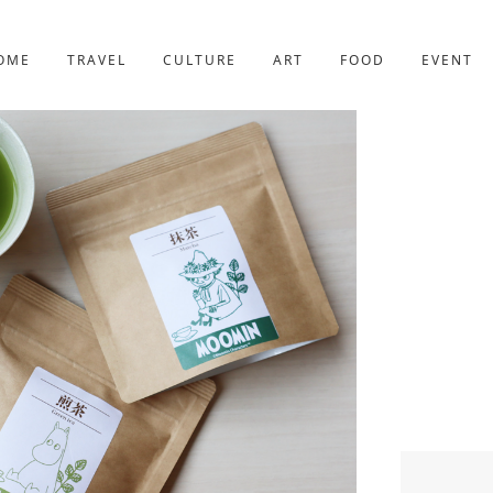
京都
227件
OME
TRAVEL
CULTURE
ART
FOOD
EVENT