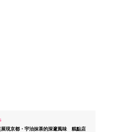
芙展現京都・宇治抹茶的深邃風味 糕點店