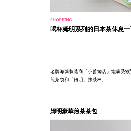
喝杯姆明系列的日本茶休息一下
老牌海藻製造商「小善總店」繼廣受歡
煎茶袋和「姆明」抹茶棒。
姆明豪華煎茶茶包