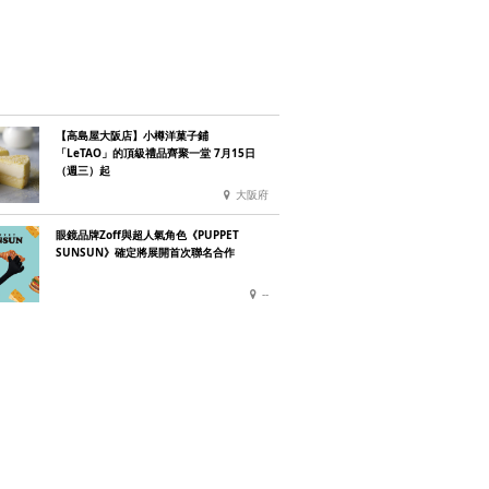
【高島屋大阪店】小樽洋菓子鋪
「LeTAO」的頂級禮品齊聚一堂 7月15日
（週三）起
大阪府
眼鏡品牌Zoff與超人氣角色《PUPPET
SUNSUN》確定將展開首次聯名合作
--