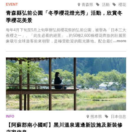
青森県
活動
櫻花
青森縣弘前公園「冬季櫻花燈光秀」活動，欣賞冬
季櫻花美景
每年4月下旬至5月上旬舉辦弘前櫻花祭的弘前公園，被譽為「日本三大
夜櫻之一」、「此生必看的絕景」，約50種2,600株櫻花齊放的壯麗景
象吸引全球遊客前來朝聖，是極受歡迎的觀光勝地。配合最佳觀雪時
節，將於2025年12月1日（週一）至2026年2月28日（週六）期間舉辦
「冬季櫻花燈光秀」。
熊本県
日本信息
【阿蘇郡南小國町】黑川溫泉週邊新設施及新裝修