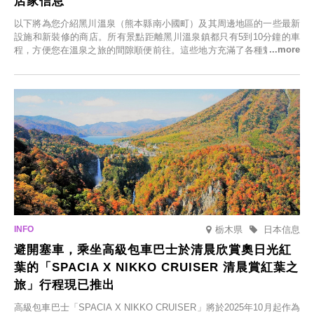
店家信息
以下將為您介紹黑川溫泉（熊本縣南小國町）及其周邊地區的一些最新
設施和新裝修的商店。所有景點距離黑川溫泉鎮都只有5到10分鐘的車
程，方便您在溫泉之旅的間隙順便前往。這些地方充滿了各種魅力，包
括由老字號旅館新開的店、掩映在蔥鬱鄉村中的咖啡館，以及使用當地
食材的餐廳。讓您體驗黑川溫泉的全新樂趣。
栃木県
日本信息
避開塞車，乘坐高級包車巴士於清晨欣賞奧日光紅
葉的「SPACIA X NIKKO CRUISER 清晨賞紅葉之
旅」行程現已推出
高級包車巴士「SPACIA X NIKKO CRUISER」將於2025年10月起作為