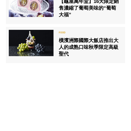
【龜屋萬年堂】16天限定銷
售濃縮了葡萄美味的“葡萄
大福”
橫濱洲際國際大飯店推出大
人的成熟口味秋季限定高級
聖代