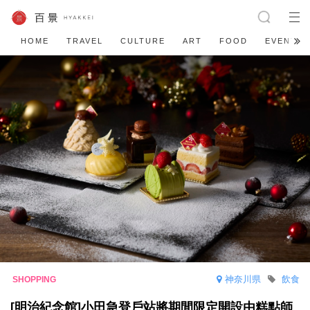
HOME
TRAVEL
CULTURE
ART
FOOD
EVENT
神奈川県
飲食
[明治紀念館]小田急登戶站將期間限定開設由糕點師