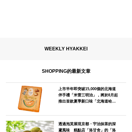
WEEKLY HYAKKEI
SHOPPING的最新文章
上市半年即突破15,000個的北海道
伴手禮「米雷三明治」，將於8月起
推出首款夏季新口味「北海道哈密
瓜味」
北海道
透過泡芙展現京都・宇治抹茶的深
邃風味 糕點店「洛甘舍」的「洛