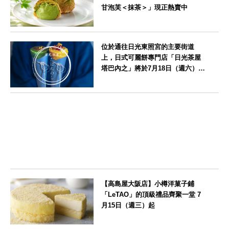
甘泡芙＜抹茶＞」現正熱賣中
京都府
位於通往日光東照宮的主要街道
上，日式可麗餅專門店「日光茶屋
塔巴內之」將於7月18日（週六）開
幕
栃木県
【高島屋大阪店】小樽洋菓子鋪
「LeTAO」的頂級禮品齊聚一堂 7
月15日（週三）起