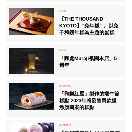
【THE THOUSAND
KYOTO】“兔年糕”， 以兔
子和鏡年糕為主題的蛋糕
「麵處Muraji衹園本店」5
週年
「和樂紅屋」製作的端午節
糕點 2023年將發售兩款鯉
魚旗圖案的糕點