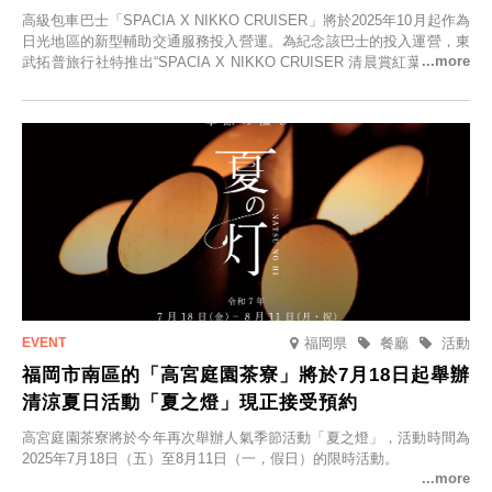
高級包車巴士「SPACIA X NIKKO CRUISER」將於2025年10月起作為
日光地區的新型輔助交通服務投入營運。為紀念該巴士的投入運營，東
武拓普旅行社特推出“SPACIA X NIKKO CRUISER 清晨賞紅葉之旅”，
並於2025年9月12日起發售。
福岡県
餐廳
活動
福岡市南區的「高宮庭園茶寮」將於7月18日起舉辦
清涼夏日活動「夏之燈」現正接受預約
高宮庭園茶寮將於今年再次舉辦人氣季節活動「夏之燈」，活動時間為
2025年7月18日（五）至8月11日（一，假日）的限時活動。