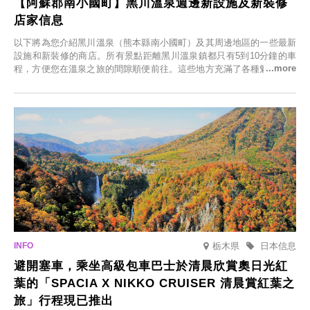
【阿蘇郡南小國町】黑川溫泉週邊新設施及新裝修
店家信息
以下將為您介紹黑川溫泉（熊本縣南小國町）及其周邊地區的一些最新
設施和新裝修的商店。所有景點距離黑川溫泉鎮都只有5到10分鐘的車
程，方便您在溫泉之旅的間隙順便前往。這些地方充滿了各種魅力，包
括由老字號旅館新開的店、掩映在蔥鬱鄉村中的咖啡館，以及使用當地
食材的餐廳。讓您體驗黑川溫泉的全新樂趣。
栃木県
日本信息
避開塞車，乘坐高級包車巴士於清晨欣賞奧日光紅
葉的「SPACIA X NIKKO CRUISER 清晨賞紅葉之
旅」行程現已推出