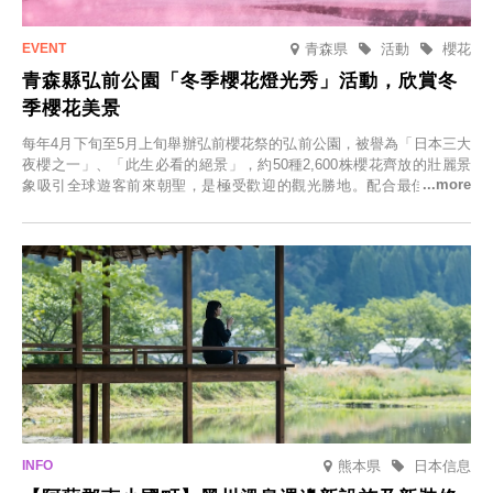
青森県
活動
櫻花
青森縣弘前公園「冬季櫻花燈光秀」活動，欣賞冬
季櫻花美景
每年4月下旬至5月上旬舉辦弘前櫻花祭的弘前公園，被譽為「日本三大
夜櫻之一」、「此生必看的絕景」，約50種2,600株櫻花齊放的壯麗景
象吸引全球遊客前來朝聖，是極受歡迎的觀光勝地。配合最佳觀雪時
節，將於2025年12月1日（週一）至2026年2月28日（週六）期間舉辦
「冬季櫻花燈光秀」。
熊本県
日本信息