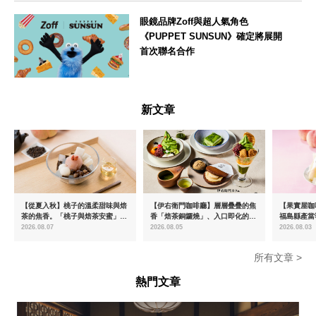
大阪府
眼鏡品牌Zoff與超人氣角色
《PUPPET SUNSUN》確定將展開
首次聯名合作
--
新文章
【從夏入秋】桃子的溫柔甜味與焙
【伊右衛門咖啡廳】層層疊疊的焦
【果實屋咖
茶的焦香。「桃子與焙茶安蜜」將
香「焙茶銅鑼燒」、入口即化的
福島縣產當
於8月中旬起限時販售
「宇治抹茶提拉米蘇」全新登場
2026.08.07
2026.08.05
2026.08.03
所有文章 >
熱門文章