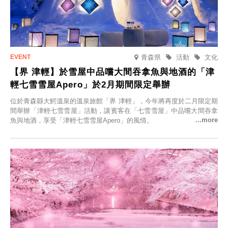
青森県
活動
文化
【界 津輕】於雪屋中品嚐大間吞拿魚與地酒的「津
輕七雪雪屋Apero」於2月期間限定舉辦
位於青森縣大鰐溫泉的溫泉旅館「界 津輕」，今年將再度於二月限定期
間舉辦「津輕七雪雪屋」活動，讓賓客在「七雪雪屋」中品嚐大間吞拿
魚與地酒，享受「津輕七雪雪屋Apero」的風情。