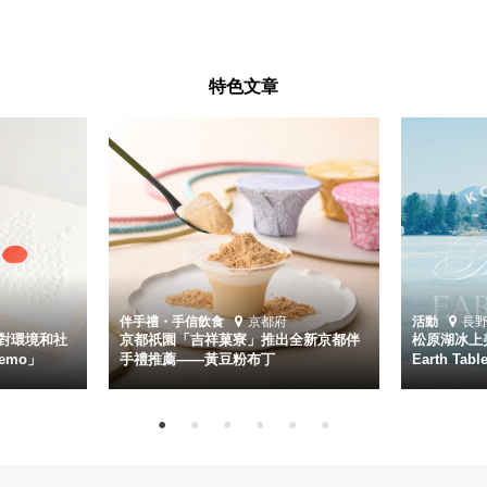
特色文章
伴手禮・手信
飲食
京都府
活動
長
對環境和社
京都祇園「吉祥菓寮」推出全新京都伴
松原湖冰上美
emo」
手禮推薦——黃豆粉布丁
Earth Ta