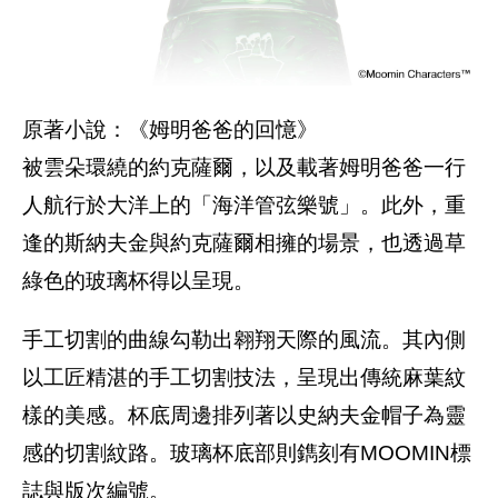
原著小說：《姆明爸爸的回憶》
被雲朵環繞的約克薩爾，以及載著姆明爸爸一行
人航行於大洋上的「海洋管弦樂號」。此外，重
逢的斯納夫金與約克薩爾相擁的場景，也透過草
綠色的玻璃杯得以呈現。
手工切割的曲線勾勒出翱翔天際的風流。其內側
以工匠精湛的手工切割技法，呈現出傳統麻葉紋
樣的美感。杯底周邊排列著以史納夫金帽子為靈
感的切割紋路。玻璃杯底部則鐫刻有MOOMIN標
誌與版次編號。