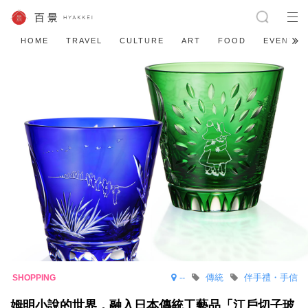
HOME
TRAVEL
CULTURE
ART
FOOD
EVENT
--
傳統
伴手禮・手信
姆明小說的世界，融入日本傳統工藝品「江戶切子玻