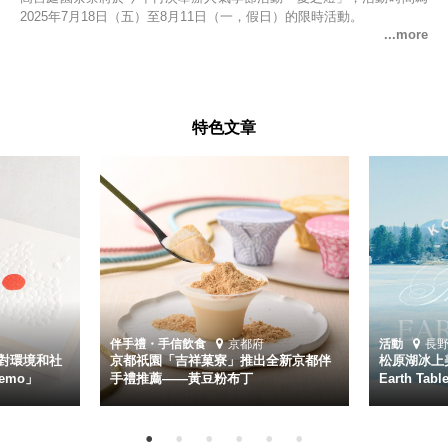
2025年7月18日（五）至8月11日（一，假日）的限時活動。
特色文章
伴手禮・手信
飲食
京都府
活動
長
對環境和社
京都祇園「吉祥菓寮」推出全新京都伴
松原湖冰上美
emo」
手禮推薦——黃豆粉布丁
Earth Ta