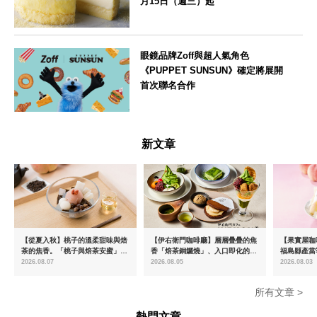
月15日（週三）起
大阪府
眼鏡品牌Zoff與超人氣角色
《PUPPET SUNSUN》確定將展開
首次聯名合作
--
新文章
【從夏入秋】桃子的溫柔甜味與焙
【伊右衛門咖啡廳】層層疊疊的焦
【果實屋咖
茶的焦香。「桃子與焙茶安蜜」將
香「焙茶銅鑼燒」、入口即化的
福島縣產當
於8月中旬起限時販售
「宇治抹茶提拉米蘇」全新登場
2026.08.07
2026.08.05
2026.08.03
所有文章 >
熱門文章