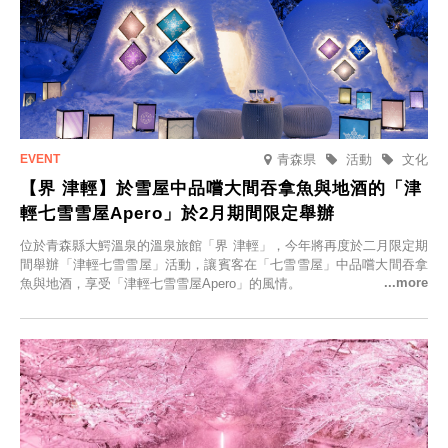
青森県
活動
文化
【界 津輕】於雪屋中品嚐大間吞拿魚與地酒的「津
輕七雪雪屋Apero」於2月期間限定舉辦
位於青森縣大鰐溫泉的溫泉旅館「界 津輕」，今年將再度於二月限定期
間舉辦「津輕七雪雪屋」活動，讓賓客在「七雪雪屋」中品嚐大間吞拿
魚與地酒，享受「津輕七雪雪屋Apero」的風情。