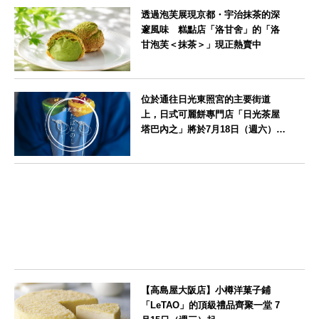
透過泡芙展現京都・宇治抹茶的深
邃風味 糕點店「洛甘舍」的「洛
甘泡芙＜抹茶＞」現正熱賣中
京都府
位於通往日光東照宮的主要街道
上，日式可麗餅專門店「日光茶屋
塔巴內之」將於7月18日（週六）開
幕
栃木県
【高島屋大阪店】小樽洋菓子鋪
「LeTAO」的頂級禮品齊聚一堂 7