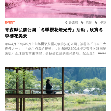
青森県
活動
櫻花
青森縣弘前公園「冬季櫻花燈光秀」活動，欣賞冬
季櫻花美景
每年4月下旬至5月上旬舉辦弘前櫻花祭的弘前公園，被譽為「日本三大
夜櫻之一」、「此生必看的絕景」，約50種2,600株櫻花齊放的壯麗景
象吸引全球遊客前來朝聖，是極受歡迎的觀光勝地。配合最佳觀雪時
節，將於2025年12月1日（週一）至2026年2月28日（週六）期間舉辦
「冬季櫻花燈光秀」。