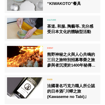
“KIWAKOTO”餐具
茶道､和服､陶藝等､充分感
受日本文化的體驗型活動
熊野神秘之火與人心共鳴的
三日之旅特別招募尊榮之旅
參與者沉浸於1400年秘傳祭
典「御燈祭」
法國著名巧克力職人所公認
的日本酒｢川蟬之旅
(Kawaseme no Tabi)｣