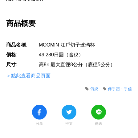
商品概要
商品名稱:
MOOMIN 江戶切子玻璃杯
價格:
49,280日圓（含稅）
尺寸:
高8× 最大直徑8公分（底徑5公分）
＞點此查看商品頁面
傳統
伴手禮・手信
分享
推文
傳送