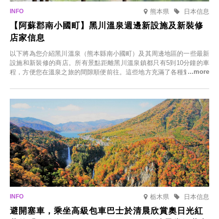
熊本県
日本信息
【阿蘇郡南小國町】黑川溫泉週邊新設施及新裝修
店家信息
以下將為您介紹黑川溫泉（熊本縣南小國町）及其周邊地區的一些最新
設施和新裝修的商店。所有景點距離黑川溫泉鎮都只有5到10分鐘的車
程，方便您在溫泉之旅的間隙順便前往。這些地方充滿了各種魅力，包
括由老字號旅館新開的店、掩映在蔥鬱鄉村中的咖啡館，以及使用當地
食材的餐廳。讓您體驗黑川溫泉的全新樂趣。
栃木県
日本信息
避開塞車，乘坐高級包車巴士於清晨欣賞奧日光紅