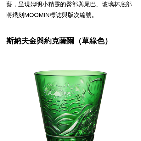
藝，呈現姆明小精靈的臀部與尾巴。玻璃杯底部
將鐫刻MOOMIN標誌與版次編號。
斯納夫金與約克薩爾（草綠色）