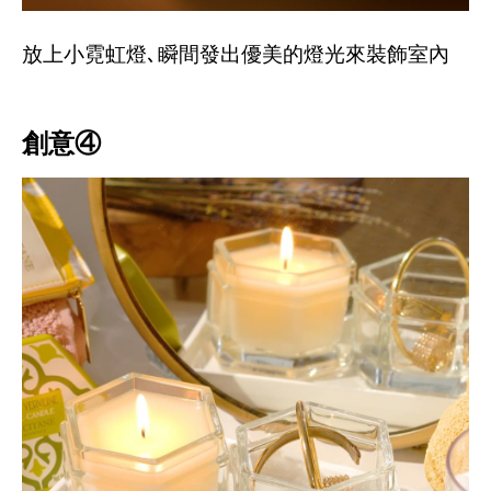
放上小霓虹燈､瞬間發出優美的燈光來裝飾室內
創意④