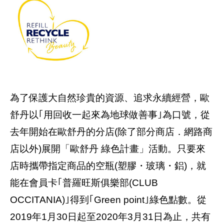
為了保護大自然珍貴的資源、追求永續經營，歐
舒丹以｢用回收一起來為地球做善事｣為口號，從
去年開始在歐舒丹的分店(除了部分商店．網路商
店以外)展開「歐舒丹 綠色計畫」活動。只要來
店時攜帶指定商品的空瓶(塑膠・玻璃・鋁)，就
能在會員卡｢普羅旺斯俱樂部(CLUB
OCCITANIA)｣得到｢Green point｣綠色點數。從
2019年1月30日起至2020年3月31日為止，共有