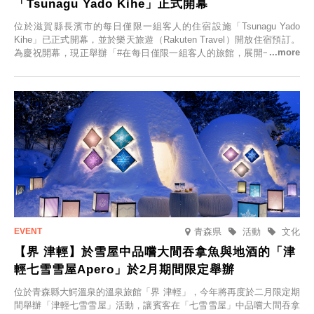
「Tsunagu Yado Kihe」正式開幕
位於滋賀縣長濱市的每日僅限一組客人的住宿設施「Tsunagu Yado
Kihe」已正式開幕，並於樂天旅遊（Rakuten Travel）開放住宿預訂。
為慶祝開幕，現正舉辦「#在每日僅限一組客人的旅館，展開一生一次
的回憶之旅」活動，提供一晚兩日的免費住宿。正因是每日僅限一組客
人的旅館，您才能在此與重要的人共度獨一無二的特別時光。
青森県
活動
文化
【界 津輕】於雪屋中品嚐大間吞拿魚與地酒的「津
輕七雪雪屋Apero」於2月期間限定舉辦
位於青森縣大鰐溫泉的溫泉旅館「界 津輕」，今年將再度於二月限定期
間舉辦「津輕七雪雪屋」活動，讓賓客在「七雪雪屋」中品嚐大間吞拿