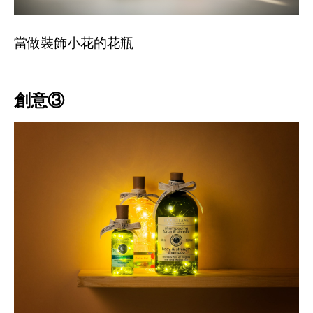
當做裝飾小花的花瓶
創意③