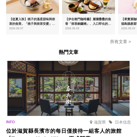
【從夏入秋】桃子的溫柔甜味與焙
【伊右衛門咖啡廳】層層疊疊的焦
【果實屋咖
茶的焦香。「桃子與焙茶安蜜」將
香「焙茶銅鑼燒」、入口即化的
福島縣產當
於8月中旬起限時販售
「宇治抹茶提拉米蘇」全新登場
2026.08.07
2026.08.05
2026.08.03
所有文章 >
熱門文章
滋賀県
日本信息
位於滋賀縣長濱市的每日僅接待一組客人的旅館