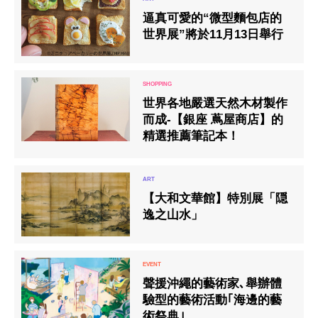
逼真可愛的“微型麵包店的
世界展”將於11月13日舉行
世界各地嚴選天然木材製作
而成‐【銀座 蔦屋商店】的
精選推薦筆記本！
【大和文華館】特別展「隠
逸之山水」
聲援沖繩的藝術家､舉辦體
驗型的藝術活動｢海邊的藝
術祭典｣