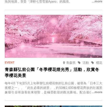
魚與地酒，享受「津輕七雪雪屋Apero」的風情。
青森県
活動
櫻花
青森縣弘前公園「冬季櫻花燈光秀」活動，欣賞冬
季櫻花美景
每年4月下旬至5月上旬舉辦弘前櫻花祭的弘前公園，被譽為「日本三大
夜櫻之一」、「此生必看的絕景」，約50種2,600株櫻花齊放的壯麗景
象吸引全球遊客前來朝聖，是極受歡迎的觀光勝地。配合最佳觀雪時
節，將於2025年12月1日（週一）至2026年2月28日（週六）期間舉辦
「冬季櫻花燈光秀」。