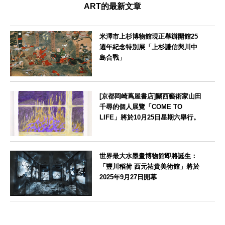
ART的最新文章
米澤市上杉博物館現正舉辦開館25
週年紀念特別展「上杉謙信與川中
島合戰」
山形県
[京都岡崎蔦屋書店]關西藝術家山田
千尋的個人展覽「COME TO
LIFE」將於10月25日星期六舉行。
京都府
世界最大水墨畫博物館即將誕生：
「豐川稻荷 西元祐貴美術館」將於
2025年9月27日開幕
愛知県