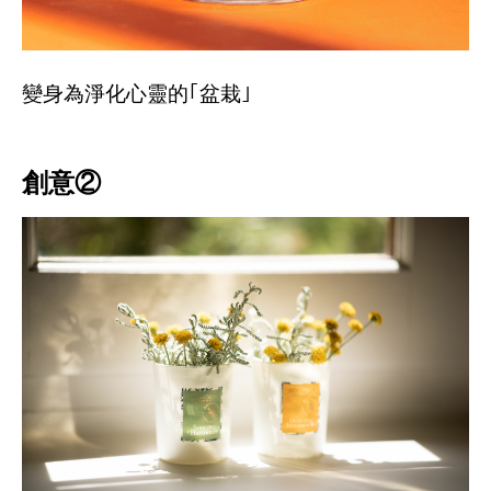
變身為淨化心靈的｢盆栽｣
創意②