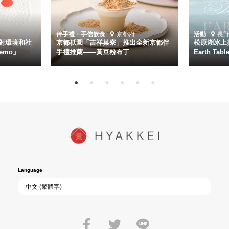
伴手禮・手信
飲食
京都府
活動
長
對環境和社
京都祇園「吉祥菓寮」推出全新京都伴
松原湖冰上美
emo」
手禮推薦——黃豆粉布丁
Earth Ta
Language