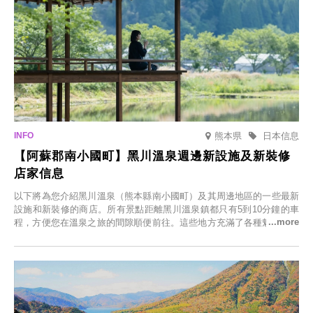
熊本県
日本信息
【阿蘇郡南小國町】黑川溫泉週邊新設施及新裝修
店家信息
以下將為您介紹黑川溫泉（熊本縣南小國町）及其周邊地區的一些最新
設施和新裝修的商店。所有景點距離黑川溫泉鎮都只有5到10分鐘的車
程，方便您在溫泉之旅的間隙順便前往。這些地方充滿了各種魅力，包
括由老字號旅館新開的店、掩映在蔥鬱鄉村中的咖啡館，以及使用當地
食材的餐廳。讓您體驗黑川溫泉的全新樂趣。