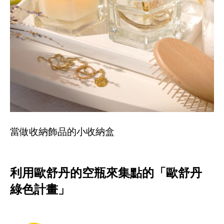
當做收納飾品的小收納盒
利用歐舒丹的空瓶來集點的「歐舒丹
綠色計畫」