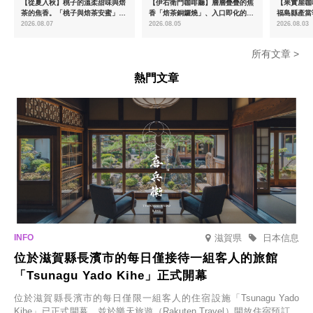
【從夏入秋】桃子的溫柔甜味與焙
【伊右衛門咖啡廳】層層疊疊的焦
【果實屋咖
茶的焦香。「桃子與焙茶安蜜」將
香「焙茶銅鑼燒」、入口即化的
福島縣產當
於8月中旬起限時販售
「宇治抹茶提拉米蘇」全新登場
2026.08.07
2026.08.05
2026.08.03
所有文章 >
熱門文章
滋賀県
日本信息
位於滋賀縣長濱市的每日僅接待一組客人的旅館
「Tsunagu Yado Kihe」正式開幕
位於滋賀縣長濱市的每日僅限一組客人的住宿設施「Tsunagu Yado
Kihe」已正式開幕，並於樂天旅遊（Rakuten Travel）開放住宿預訂。