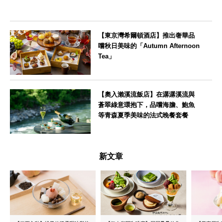
【東京灣希爾頓酒店】推出奢華品
嚐秋日美味的「Autumn Afternoon
Tea」
東京都
【奧入瀨溪流飯店】在潺潺溪流與
蒼翠綠意環抱下，品嚐海膽、鮑魚
等青森夏季美味的法式晚餐套餐
青森県
新文章