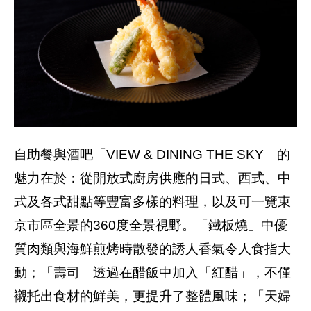
自助餐與酒吧「VIEW & DINING THE SKY」的
魅力在於：從開放式廚房供應的日式、西式、中
式及各式甜點等豐富多樣的料理，以及可一覽東
京市區全景的360度全景視野。「鐵板燒」中優
質肉類與海鮮煎烤時散發的誘人香氣令人食指大
動；「壽司」透過在醋飯中加入「紅醋」，不僅
襯托出食材的鮮美，更提升了整體風味；「天婦