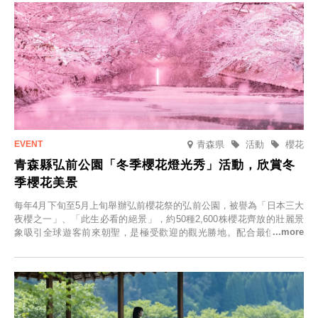
青森県
活動
櫻花
青森縣弘前公園「冬季櫻花燈光秀」活動，欣賞冬
季櫻花美景
每年4月下旬至5月上旬舉辦弘前櫻花祭的弘前公園，被譽為「日本三大
夜櫻之一」、「此生必看的絕景」，約50種2,600株櫻花齊放的壯麗景
象吸引全球遊客前來朝聖，是極受歡迎的觀光勝地。配合最佳觀雪時
節，將於2025年12月1日（週一）至2026年2月28日（週六）期間舉辦
「冬季櫻花燈光秀」。