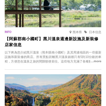
熊本県
日本信息
【阿蘇郡南小國町】黑川溫泉週邊新設施及新裝修
店家信息
以下將為您介紹黑川溫泉（熊本縣南小國町）及其周邊地區的一些最新
設施和新裝修的商店。所有景點距離黑川溫泉鎮都只有5到10分鐘的車
程，方便您在溫泉之旅的間隙順便前往。這些地方充滿了各種魅力，包
括由老字號旅館新開的店、掩映在蔥鬱鄉村中的咖啡館，以及使用當地
食材的餐廳。讓您體驗黑川溫泉的全新樂趣。