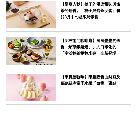
【從夏入秋】桃子的溫柔甜味與焙
茶的焦香。「桃子與焙茶安蜜」將
於8月中旬起限時販售
--
【伊右衛門咖啡廳】層層疊疊的焦
香「焙茶銅鑼燒」、入口即化的
「宇治抹茶提拉米蘇」全新登場
--
【果實屋咖啡】限量販售山梨縣及
福島縣產當季水果「白桃」甜點
東京都