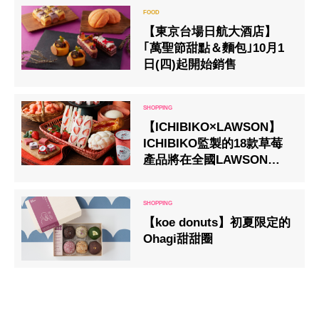
【東京台場日航大酒店】
｢萬聖節甜點＆麵包｣10月1
日(四)起開始銷售
【ICHIBIKO×LAWSON】
ICHIBIKO監製的18款草莓
產品將在全國LAWSON店銷
售
【koe donuts】初夏限定的
Ohagi甜甜圈