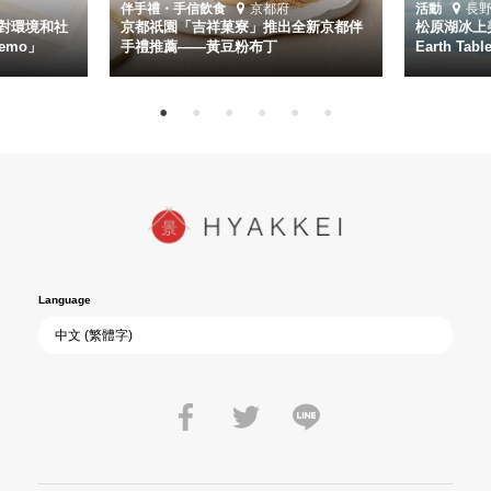
伴手禮・手信
飲食
京都府
活動
長
對環境和社
京都祇園「吉祥菓寮」推出全新京都伴
松原湖冰上美
emo」
手禮推薦——黃豆粉布丁
Earth Ta
Language