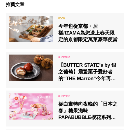
推薦文章
今年也從京都・居
樣/IZAMA為您送上春天限
定的京都限定萬菜豪華便當
【BUTTER STATE’s by 銀
之葡萄】震驚栗子愛好者
的“THE Marron”今年再次
登場
從白晝轉向夜晚的「日本之
春」糖果滋味
PAPABUBBLE櫻花系列上
市