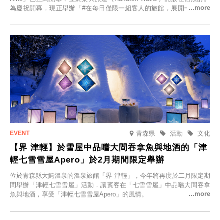
為慶祝開幕，現正舉辦「#在每日僅限一組客人的旅館，展開一生一次
的回憶之旅」活動，提供一晚兩日的免費住宿。正因是每日僅限一組客
人的旅館，您才能在此與重要的人共度獨一無二的特別時光。
青森県
活動
文化
【界 津輕】於雪屋中品嚐大間吞拿魚與地酒的「津
輕七雪雪屋Apero」於2月期間限定舉辦
位於青森縣大鰐溫泉的溫泉旅館「界 津輕」，今年將再度於二月限定期
間舉辦「津輕七雪雪屋」活動，讓賓客在「七雪雪屋」中品嚐大間吞拿
魚與地酒，享受「津輕七雪雪屋Apero」的風情。