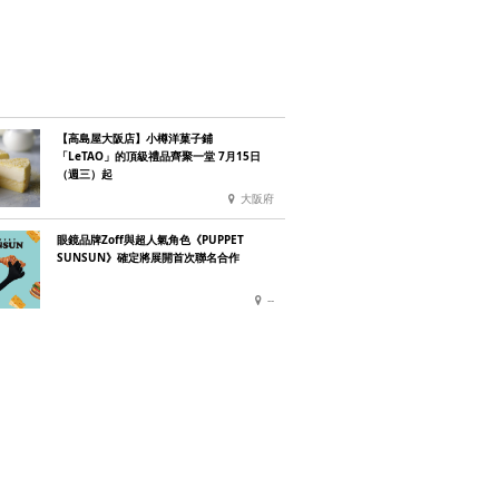
【高島屋大阪店】小樽洋菓子鋪
「LeTAO」的頂級禮品齊聚一堂 7月15日
（週三）起
大阪府
眼鏡品牌Zoff與超人氣角色《PUPPET
SUNSUN》確定將展開首次聯名合作
--