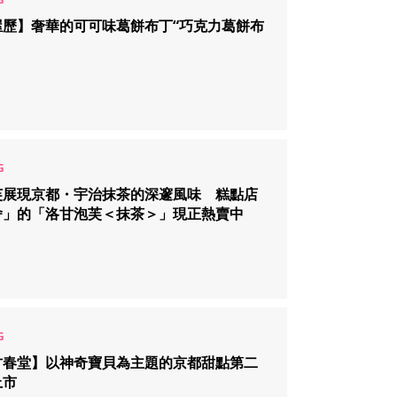
屋歷】奢華的可可味葛餅布丁“巧克力葛餅布
芙展現京都・宇治抹茶的深邃風味 糕點店
舍」的「洛甘泡芙＜抹茶＞」現正熱賣中
甘春堂】以神奇寶貝為主題的京都甜點第二
上市