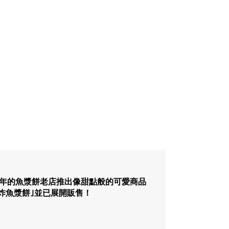
0年的魚漿餅老店推出像甜點般的可愛商品
炸魚漿餅｣並已展開販售！