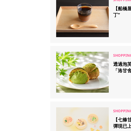
【船橋
丁”
透過泡
「洛甘
【七條
彈現已