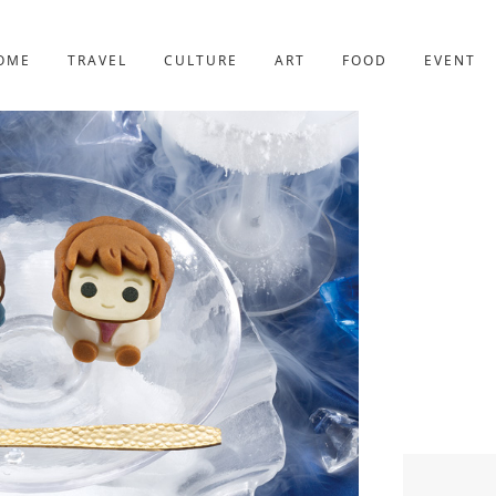
京都
227件
OME
TRAVEL
CULTURE
ART
FOOD
EVENT