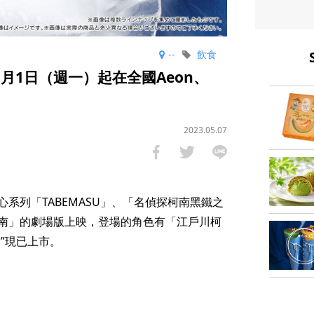
--
飲食
》5月1日（週一）起在全國Aeon、
2023.05.07
系列「TABEMASU」、「名偵探柯南黑鐵之
南」的劇場版上映，登場的角色有「江戶川柯
U”現已上市。