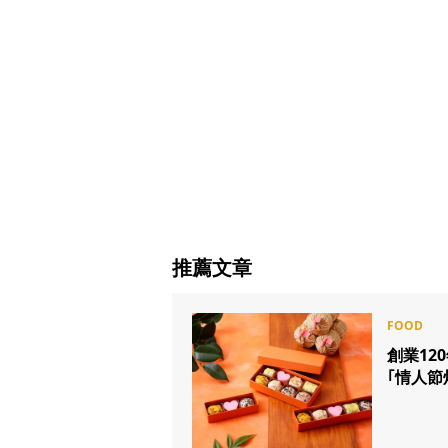
推薦文章
創業12
｢情人節