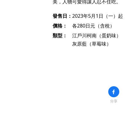
美，人物可愛得讓人忍不住吃。
發售日：
2023年5月1日（一）起
價格：
各280日元（含稅）
類型：
江戶川柯南（蛋奶味）
灰原藍（草莓味）
分享