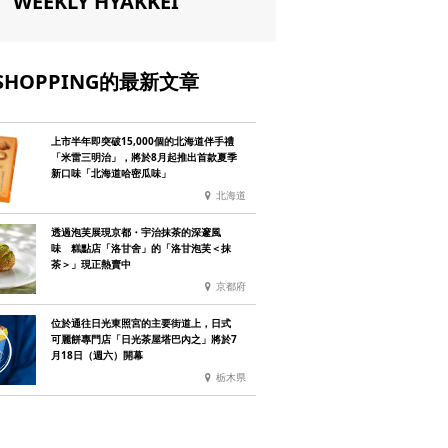
WEEKLY HYAKKEI
SHOPPING的最新文章
上市半年即突破15,000個的北海道伴手禮
「米雷三明治」，將於8月起推出首款夏季
新口味「北海道哈密瓜味」
北海道
透過泡芙展現京都・宇治抹茶的深邃風
味 糕點店「洛甘舍」的「洛甘泡芙＜抹
茶＞」現正熱賣中
京都府
位於通往日光東照宮的主要街道上，日式
可麗餅專門店「日光茶屋塔巴內之」將於7
月18日（週六）開幕
栃木県