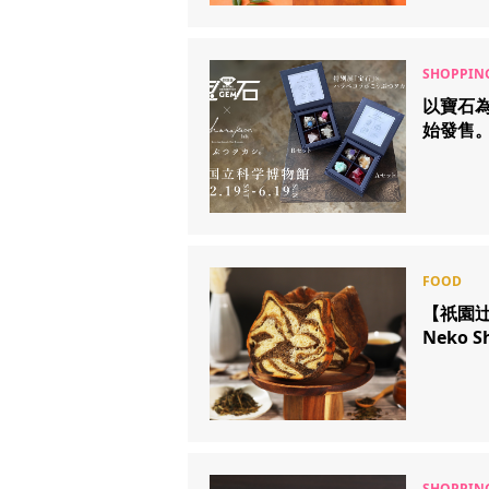
以寶石為
始發售
【祇園辻
Neko S