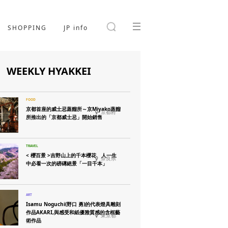
SHOPPING
JP info
WEEKLY HYAKKEI
京都首座的威士忌蒸餾所～京Miyako蒸餾
京都府
所推出的「京都威士忌」開始銷售
< 櫻百景 >吉野山上的千本櫻花 人一生
奈良県
中必看一次的磅礡絕景「一目千本」
Isamu Noguchi(野口 勇)的代表燈具雕刻
作品AKARI,與感受和紙優雅質感的含框藝
東京都
術作品