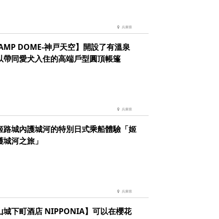
兵庫県
AMP DOME-神戸天空】開設了有溫泉
以帶同愛犬入住的高端戶型圓頂帳篷
兵庫県
姬路城內護城河的特別日式乘船體驗「姬
護城河之旅」
兵庫県
城下町酒店 NIPPONIA】可以在櫻花