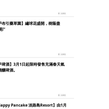
兵庫県
戶布引藥草園】繡球花盛開，樹蔭盡
彩”
兵庫県
甲啤酒】3月1日起限時發售充滿春天氣
精釀啤酒。
兵庫県
Happy Pancake 淡路島Resort】由1月