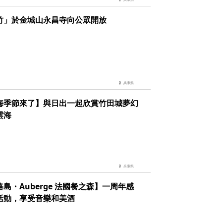
竹」於金城山永昌寺向公眾開放
兵庫県
海季節來了】與日出一起欣賞竹田城夢幻
雲海
兵庫県
島・Auberge 法國餐之森】一周年感
活動，享受音樂和美酒