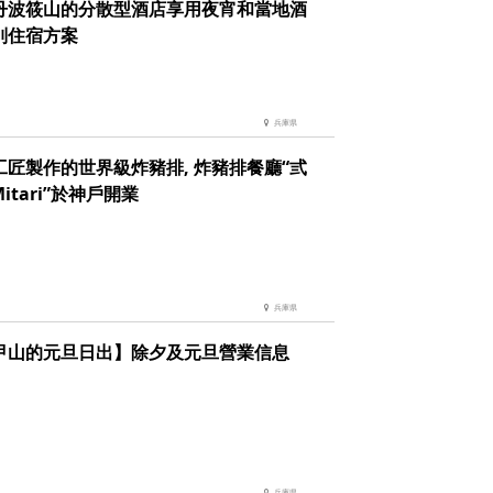
丹波筱山的分散型酒店享用夜宵和當地酒
別住宿方案
兵庫県
工匠製作的世界級炸豬排, 炸豬排餐廳“弎
 Mitari”於神戶開業
兵庫県
甲山的元旦日出】除夕及元旦營業信息
兵庫県