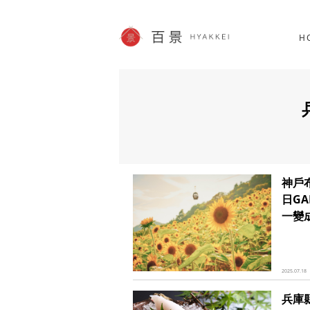
北海道
SHOPPING
62件
H
JP info
神戶
日GA
一變
2025.07.18
兵庫