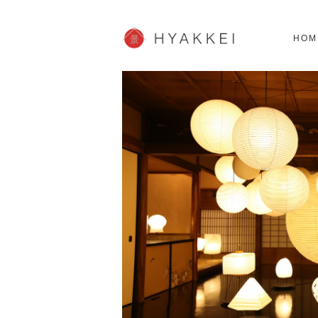
北海道
SHOPPING
62スポット
2
HOM
JP info