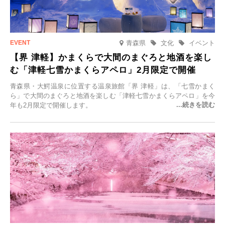
青森県
文化
イベント
【界 津軽】かまくらで大間のまぐろと地酒を楽し
む「津軽七雪かまくらアペロ」2月限定で開催
青森県・大鰐温泉に位置する温泉旅館「界 津軽」は、「七雪かまく
ら」で大間のまぐろと地酒を楽しむ「津軽七雪かまくらアペロ」を今
年も2月限定で開催します。