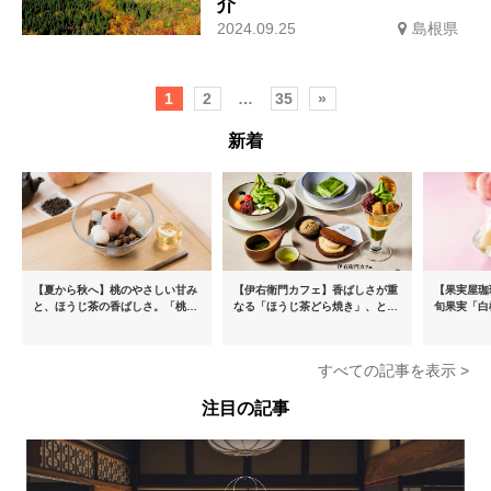
介
2024.09.25
島根県
1
2
…
35
»
新着
【夏から秋へ】桃のやさしい甘み
【伊右衛門カフェ】香ばしさが重
【果実屋珈
と、ほうじ茶の香ばしさ。「桃と
なる「ほうじ茶どら焼き」、とろ
旬果実「白
ほうじ茶のあんみつ」を8月中旬
ける「宇治抹茶ティラミス」が新
限定販売
より期間限定販売
登場
すべての記事を表示 >
注目の記事