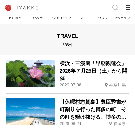
HOME
TRAVEL
CULTURE
ART
FOOD
EVENT
TRAVEL
686件
横浜・三溪園「早朝観蓮会」
2026年７月25日（土）から開
催
2026.07.08
神奈川県
【休暇村志賀島】豊臣秀吉が
町割りを行った博多の町 そ
の町を駆け抜ける、博多の夏
2026.06.24
福岡県
の風物詩「博多祇園山笠」期
間中お子様の宿泊料金無料