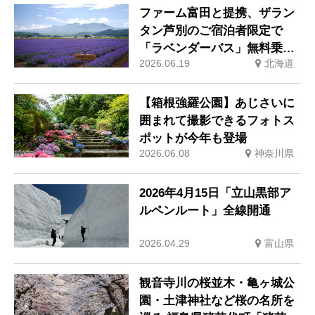
ファーム富田と提携、ザラン
タン芦別のご宿泊者限定で
「ラベンダーバス」無料乗車
2026.06.19
北海道
券付きプランを販売開始
【箱根強羅公園】あじさいに
囲まれて撮影できるフォトス
ポットが今年も登場
2026.06.08
神奈川県
2026年4月15日「立山黒部ア
ルペンルート」全線開通
2026.04.29
富山県
観音寺川の桜並木・亀ヶ城公
園・土津神社など桜の名所を