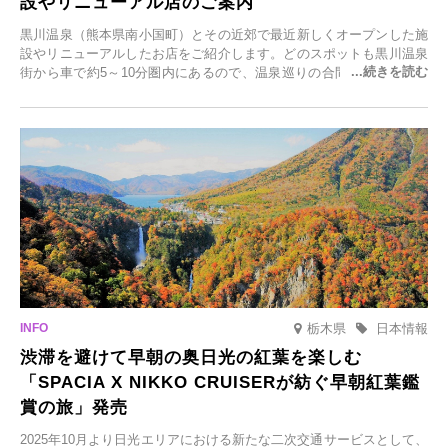
設やリニューアル店のご案内
黒川温泉（熊本県南小国町）とその近郊で最近新しくオープンした施
設やリニューアルしたお店をご紹介します。どのスポットも黒川温泉
街から車で約5～10分圏内にあるので、温泉巡りの合間に気軽に立ち
寄れます。老舗旅館が手掛ける新店舗や、自然豊かな里山カフェ、地
元食材にこだわったレストランなど、多彩な魅力が満載です。黒川温
泉の新たな楽しみとしてチェックしてみてください。
栃木県
日本情報
渋滞を避けて早朝の奥日光の紅葉を楽しむ
「SPACIA X NIKKO CRUISERが紡ぐ早朝紅葉鑑
賞の旅」発売
2025年10月より日光エリアにおける新たな二次交通サービスとして、