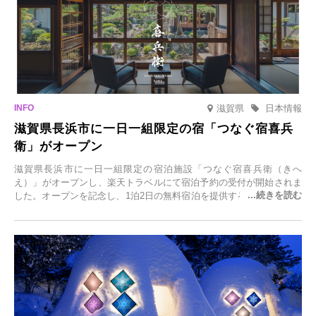
滋賀県
日本情報
滋賀県長浜市に一日一組限定の宿「つなぐ宿喜兵
衛」がオープン
滋賀県長浜市に一日一組限定の宿泊施設「つなぐ宿喜兵衛（きへ
え）」がオープンし、楽天トラベルにて宿泊予約の受付が開始されま
した。オープンを記念し、1泊2日の無料宿泊を提供するキャンペーン
「＃一日一組限定の宿で一生に一度の思い出旅」を実施します。一日
一組限定の宿だからこそ叶う、大切な人との特別な時間を体験いただ
けます。