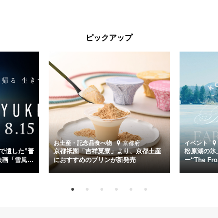
る。公開に先立ちソニー・ピクチャーズ試写室でマスコミ先行試写会
が行われた。
太平洋戦争中に実在した駆逐艦「雪風」。戦場で海に投げ出された多
ピックアップ
くの仲間の命を救い帰還させ、戦後まで生き抜き「幸運艦」と呼ばれ
た雪風と、激動の時代を懸命に生きる人々の姿を壮大なスケールで描
く。
主演は「雪風」の艦長・寺澤一利を演じる竹野内豊。先任伍長・早瀬
幸平を玉木宏が演じるほか、奥平大兼、田中麗奈、石丸幹二、益岡徹
など実力派俳優が共演。そして戦艦大和と運命を共にした帝国海軍・
第二艦隊司令長官、伊藤整一を中井貴一が圧倒的な存在感で演じ切
る。
時代が再び、分断と暴力に揺れる現代。本作は「同じ過ちを繰り返す
道を歩んではいないか」と、彼らが命をかけて守りたいと願っ
お土産・記念品
食べ物
京都府
イベント
た”今”を生きる私達に問いかける。戦後80年、戦争の記憶が薄れゆく
で遺した”普
京都祇園「吉祥菓寮」より、京都土産
松原湖の氷
今だからこそ、尊い平和の価値を未来に繋ぐ作品『雪風 YUKIKAZE』
映画「雪風
におすすめのプリンが新発売
ー“The Fro
15日（金）よ
を多くの方にご覧いただきたい。