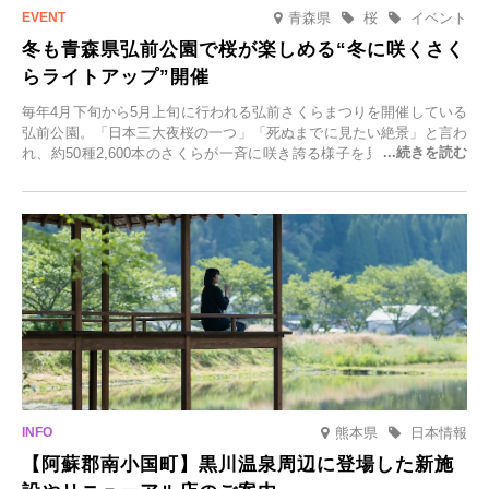
青森県
桜
イベント
冬も青森県弘前公園で桜が楽しめる“冬に咲くさく
らライトアップ”開催
毎年4月下旬から5月上旬に行われる弘前さくらまつりを開催している
弘前公園。「日本三大夜桜の一つ」「死ぬまでに見たい絶景」と言わ
れ、約50種2,600本のさくらが一斉に咲き誇る様子を見に、世界中か
ら観光客が集う人気スポットです。雪の見頃に合わせて2025年12月1
日(月)～2026年2月28日(土)の期間、「冬に咲くさくらライトアップ」
を開催します。
熊本県
日本情報
【阿蘇郡南小国町】黒川温泉周辺に登場した新施