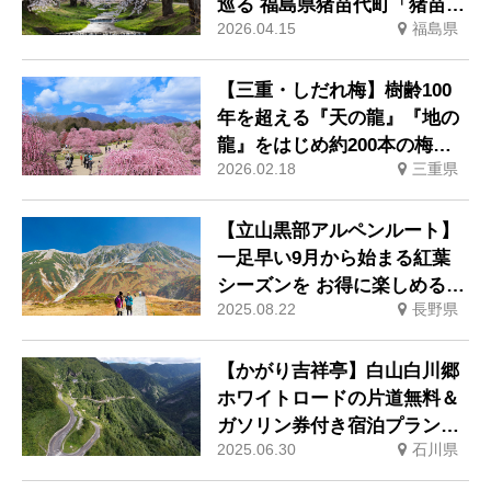
巡る 福島県猪苗代町「猪苗代
2026.04.15
福島県
桜周遊バス」が4月18日運行
開始
【三重・しだれ梅】樹齢100
年を超える『天の龍』『地の
龍』をはじめ約200本の梅の
2026.02.18
三重県
名木が立ち並ぶ「鈴鹿の森庭
園」を2月21日から公開。夜
間ライトアップも実施。
【立山黒部アルペンルート】
一足早い9月から始まる紅葉
シーズンを お得に楽しめる割
2025.08.22
長野県
引きっぷが発売中
【かがり吉祥亭】白山白川郷
ホワイトロードの片道無料＆
ガソリン券付き宿泊プランが
2025.06.30
石川県
登場