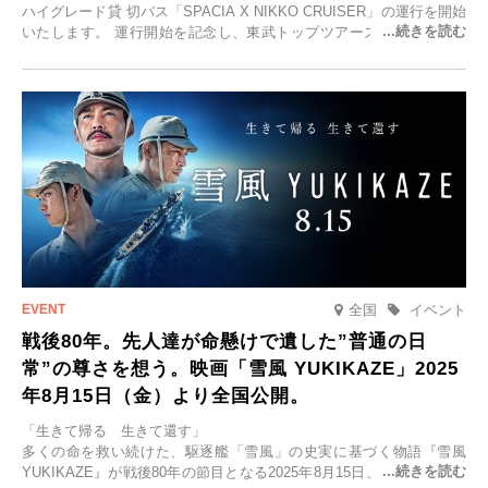
ハイグレード貸 切バス「SPACIA X NIKKO CRUISER」の運行を開始
いたします。 運行開始を記念し、東武トップツアーズ株式会社では
「SPACIA X NIKKO CRUISERが紡ぐ 早朝紅葉鑑賞の旅」を企画、
2025年9月12日(金)より発売いたします。
全国
イベント
戦後80年。先人達が命懸けで遺した”普通の日
常”の尊さを想う。映画「雪風 YUKIKAZE」2025
年8月15日（金）より全国公開。
「生きて帰る 生きて還す」
多くの命を救い続けた、駆逐艦「雪風」の史実に基づく物語『雪風
YUKIKAZE』が戦後80年の節目となる2025年8月15日、全国公開され