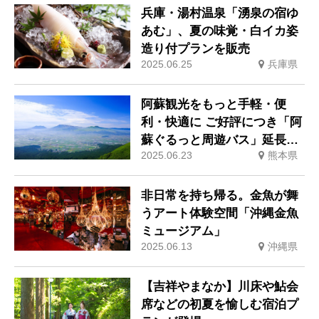
兵庫・湯村温泉「湧泉の宿ゆ
あむ」、夏の味覚・白イカ姿
造り付プランを販売
2025.06.25
兵庫県
阿蘇観光をもっと手軽・便
利・快適に ご好評につき「阿
蘇ぐるっと周遊バス」延長決
2025.06.23
熊本県
定
非日常を持ち帰る。金魚が舞
うアート体験空間「沖縄金魚
ミュージアム」
2025.06.13
沖縄県
【吉祥やまなか】川床や鮎会
席などの初夏を愉しむ宿泊プ