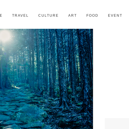
京都
28スポット
E
TRAVEL
CULTURE
ART
FOOD
EVENT