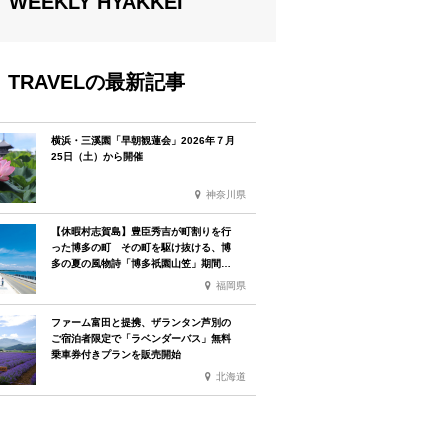
WEEKLY HYAKKEI
TRAVELの最新記事
横浜・三溪園「早朝観蓮会」2026年７月
25日（土）から開催
神奈川県
【休暇村志賀島】豊臣秀吉が町割りを行
った博多の町 その町を駆け抜ける、博
多の夏の風物詩「博多祇園山笠」期間中
お子様の宿泊料金無料
福岡県
ファーム富田と提携、ザランタン芦別の
ご宿泊者限定で「ラベンダーバス」無料
乗車券付きプランを販売開始
北海道