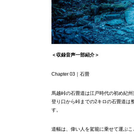
＜収録音声一部紹介＞
Chapter 03｜石畳
馬越峠の石畳道は江戸時代の初め紀州
登り口から峠までの2キロの石畳道は
す。
道幅は、偉い人を駕籠に乗せて運ぶこと