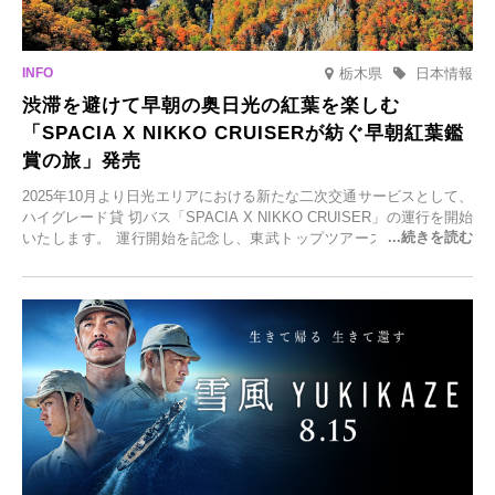
栃木県
日本情報
渋滞を避けて早朝の奥日光の紅葉を楽しむ
「SPACIA X NIKKO CRUISERが紡ぐ早朝紅葉鑑
賞の旅」発売
2025年10月より日光エリアにおける新たな二次交通サービスとして、
ハイグレード貸 切バス「SPACIA X NIKKO CRUISER」の運行を開始
いたします。 運行開始を記念し、東武トップツアーズ株式会社では
「SPACIA X NIKKO CRUISERが紡ぐ 早朝紅葉鑑賞の旅」を企画、
2025年9月12日(金)より発売いたします。