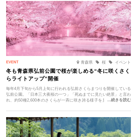
青森県
桜
イベント
冬も青森県弘前公園で桜が楽しめる“冬に咲くさく
らライトアップ”開催
毎年4月下旬から5月上旬に行われる弘前さくらまつりを開催している
弘前公園。「日本三大夜桜の一つ」「死ぬまでに見たい絶景」と言わ
れ、約50種2,600本のさくらが一斉に咲き誇る様子を見に、世界中か
ら観光客が集う人気スポットです。雪の見頃に合わせて2025年12月1
日(月)～2026年2月28日(土)の期間、「冬に咲くさくらライトアップ」
を開催します。