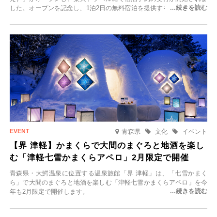
した。オープンを記念し、1泊2日の無料宿泊を提供するキャンペーン
「＃一日一組限定の宿で一生に一度の思い出旅」を実施します。一日
一組限定の宿だからこそ叶う、大切な人との特別な時間を体験いただ
けます。
青森県
文化
イベント
【界 津軽】かまくらで大間のまぐろと地酒を楽し
む「津軽七雪かまくらアペロ」2月限定で開催
青森県・大鰐温泉に位置する温泉旅館「界 津軽」は、「七雪かまく
ら」で大間のまぐろと地酒を楽しむ「津軽七雪かまくらアペロ」を今
年も2月限定で開催します。