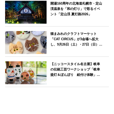
開湯160周年の北海道札幌市・定山
渓温泉を「和の灯り」で彩るイベ
ント「定山渓 夏灯路2026」
北海道
猫まみれのクラフトマーケット
「CAT CIRCUS」が3会場へ拡大
し、9月26日（土）・27日（日）に
愛知県瀬戸市で開催
愛知県
【ニッコースタイル名古屋】岐阜
の伝統工芸ワークショップ「岐阜
提灯＆ぼんぼり 絵付け体験」を7
月25日に開催
愛知県