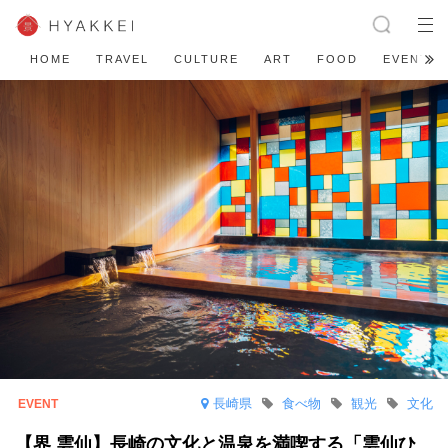
HOME
TRAVEL
CULTURE
ART
FOOD
EVENT
長崎県
食べ物
観光
文化
【界 雲仙】長崎の文化と温泉を満喫する「雲仙ひ