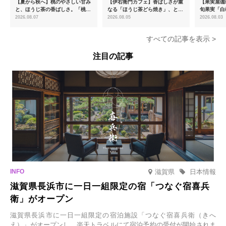
【夏から秋へ】桃のやさしい甘み
【伊右衛門カフェ】香ばしさが重
【果実屋珈
と、ほうじ茶の香ばしさ。「桃と
なる「ほうじ茶どら焼き」、とろ
旬果実「白
ほうじ茶のあんみつ」を8月中旬
ける「宇治抹茶ティラミス」が新
限定販売
2026.08.07
2026.08.05
2026.08.03
より期間限定販売
登場
すべての記事を表示 >
注目の記事
滋賀県
日本情報
滋賀県長浜市に一日一組限定の宿「つなぐ宿喜兵
衛」がオープン
滋賀県長浜市に一日一組限定の宿泊施設「つなぐ宿喜兵衛（きへ
え）」がオープンし、楽天トラベルにて宿泊予約の受付が開始されま