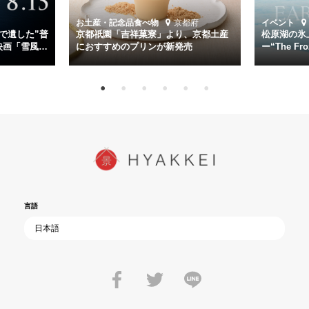
時代が再び、分断と暴力に揺れる現代。本作は「同じ過ちを繰り返す
道を歩んではいないか」と、彼らが命をかけて守りたいと願っ
お土産・記念品
食べ物
京都府
イベント
た”今”を生きる私達に問いかける。戦後80年、戦争の記憶が薄れゆく
で遺した”普
京都祇園「吉祥菓寮」より、京都土産
松原湖の氷
今だからこそ、尊い平和の価値を未来に繋ぐ作品『雪風 YUKIKAZE』
映画「雪風
におすすめのプリンが新発売
ー“The Fro
15日（金）よ
を多くの方にご覧いただきたい。
言語