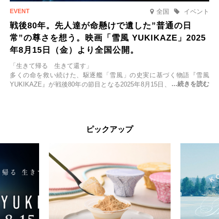
全国
イベント
戦後80年。先人達が命懸けで遺した”普通の日
常”の尊さを想う。映画「雪風 YUKIKAZE」2025
年8月15日（金）より全国公開。
「生きて帰る 生きて還す」
多くの命を救い続けた、駆逐艦「雪風」の史実に基づく物語『雪風
YUKIKAZE』が戦後80年の節目となる2025年8月15日、全国公開され
る。公開に先立ちソニー・ピクチャーズ試写室でマスコミ先行試写会
が行われた。
太平洋戦争中に実在した駆逐艦「雪風」。戦場で海に投げ出された多
ピックアップ
くの仲間の命を救い帰還させ、戦後まで生き抜き「幸運艦」と呼ばれ
た雪風と、激動の時代を懸命に生きる人々の姿を壮大なスケールで描
く。
主演は「雪風」の艦長・寺澤一利を演じる竹野内豊。先任伍長・早瀬
幸平を玉木宏が演じるほか、奥平大兼、田中麗奈、石丸幹二、益岡徹
など実力派俳優が共演。そして戦艦大和と運命を共にした帝国海軍・
第二艦隊司令長官、伊藤整一を中井貴一が圧倒的な存在感で演じ切
る。