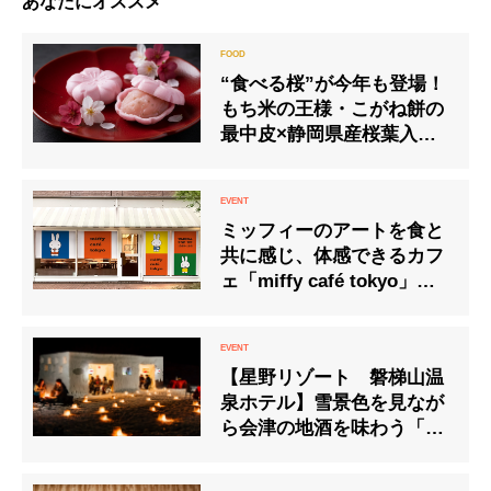
あなたにオススメ
“食べる桜”が今年も登場！
もち米の王様・こがね餅の
最中皮×静岡県産桜葉入り
の餡で味わう「さくら最
中」
ミッフィーのアートを食と
共に感じ、体感できるカフ
ェ「miffy café tokyo」梅
田POP UP開催
【星野リゾート 磐梯山温
泉ホテル】雪景色を見なが
ら会津の地酒を味わう「雪
ん中酒場」が登場