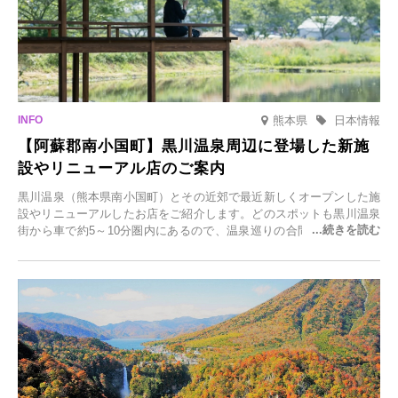
熊本県
日本情報
【阿蘇郡南小国町】黒川温泉周辺に登場した新施
設やリニューアル店のご案内
黒川温泉（熊本県南小国町）とその近郊で最近新しくオープンした施
設やリニューアルしたお店をご紹介します。どのスポットも黒川温泉
街から車で約5～10分圏内にあるので、温泉巡りの合間に気軽に立ち
寄れます。老舗旅館が手掛ける新店舗や、自然豊かな里山カフェ、地
元食材にこだわったレストランなど、多彩な魅力が満載です。黒川温
泉の新たな楽しみとしてチェックしてみてください。