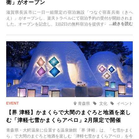
衛」がオープン
滋賀県長浜市に一日一組限定の宿泊施設「つなぐ宿喜兵衛（きへ
え）」がオープンし、楽天トラベルにて宿泊予約の受付が開始されま
した。オープンを記念し、1泊2日の無料宿泊を提供するキャンペーン
「＃一日一組限定の宿で一生に一度の思い出旅」を実施します。一日
一組限定の宿だからこそ叶う、大切な人との特別な時間を体験いただ
けます。
青森県
文化
イベント
【界 津軽】かまくらで大間のまぐろと地酒を楽し
む「津軽七雪かまくらアペロ」2月限定で開催
青森県・大鰐温泉に位置する温泉旅館「界 津軽」は、「七雪かまく
ら」で大間のまぐろと地酒を楽しむ「津軽七雪かまくらアペロ」を今