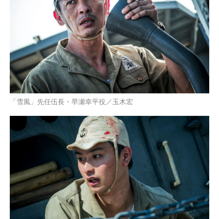
「雪風」先任伍長・早瀬幸平役／玉木宏