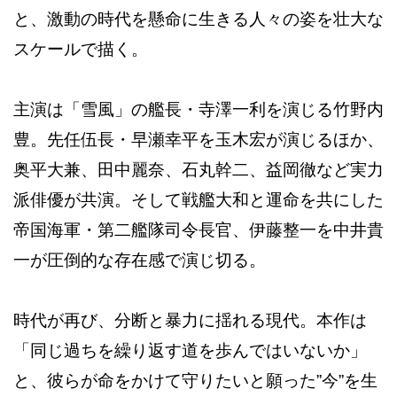
と、激動の時代を懸命に生きる人々の姿を壮大な
スケールで描く。
主演は「雪風」の艦長・寺澤一利を演じる竹野内
豊。先任伍長・早瀬幸平を玉木宏が演じるほか、
奥平大兼、田中麗奈、石丸幹二、益岡徹など実力
派俳優が共演。そして戦艦大和と運命を共にした
帝国海軍・第二艦隊司令長官、伊藤整一を中井貴
一が圧倒的な存在感で演じ切る。
時代が再び、分断と暴力に揺れる現代。本作は
「同じ過ちを繰り返す道を歩んではいないか」
と、彼らが命をかけて守りたいと願った”今”を生