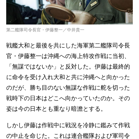
第二艦隊司令長官・伊藤整一／中井貴一
戦艦大和と最後を共にした海軍第二艦隊司令長
官・伊藤整一は沖縄への海上特攻作戦に当初、
「無謀ではないか」と反対した。伊藤は最終的
に命令を受け入れ大和と共に沖縄へと向かった
のだが、勝ち目のない無謀な作戦に舵を切った
戦時下の日本はどこへ向かっていたのか。その
姿は今の日本とも重なり暗澹とする。
しかし伊藤は作戦中に戦況を冷静に鑑みて作戦
の中止を命じた。これは連合艦隊および軍司令