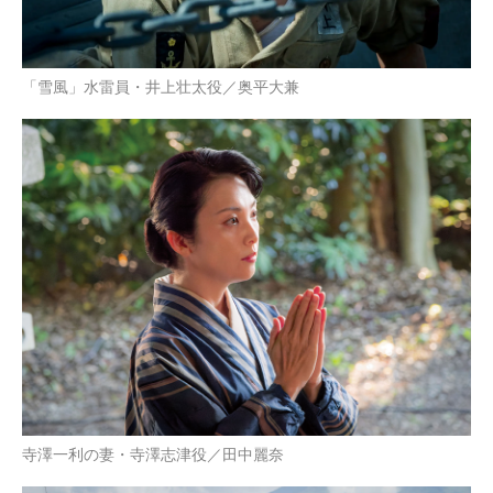
「雪風」水雷員・井上壮太役／奥平大兼
寺澤一利の妻・寺澤志津役／田中麗奈