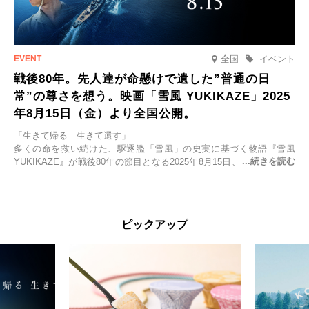
全国
イベント
戦後80年。先人達が命懸けで遺した”普通の日
常”の尊さを想う。映画「雪風 YUKIKAZE」2025
年8月15日（金）より全国公開。
「生きて帰る 生きて還す」
多くの命を救い続けた、駆逐艦「雪風」の史実に基づく物語『雪風
YUKIKAZE』が戦後80年の節目となる2025年8月15日、全国公開され
る。公開に先立ちソニー・ピクチャーズ試写室でマスコミ先行試写会
が行われた。
太平洋戦争中に実在した駆逐艦「雪風」。戦場で海に投げ出された多
ピックアップ
くの仲間の命を救い帰還させ、戦後まで生き抜き「幸運艦」と呼ばれ
た雪風と、激動の時代を懸命に生きる人々の姿を壮大なスケールで描
く。
主演は「雪風」の艦長・寺澤一利を演じる竹野内豊。先任伍長・早瀬
幸平を玉木宏が演じるほか、奥平大兼、田中麗奈、石丸幹二、益岡徹
など実力派俳優が共演。そして戦艦大和と運命を共にした帝国海軍・