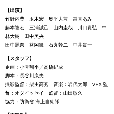
【出演】
竹野内豊 玉木宏 奥平大兼 當真あみ
藤本隆宏 三浦誠己 山内圭哉 川口貴弘 中
林大樹 田中美央
田中麗奈 益岡徹 石丸幹二 中井貴一
【スタッフ】
企画：小滝翔平／髙橋紀成
脚本：長谷川康夫
撮影監督：柴主高秀 音楽：岩代太郎 VFX 監
督：オダイッセイ 監督：山田敏久
協力：防衛省 海上自衛隊