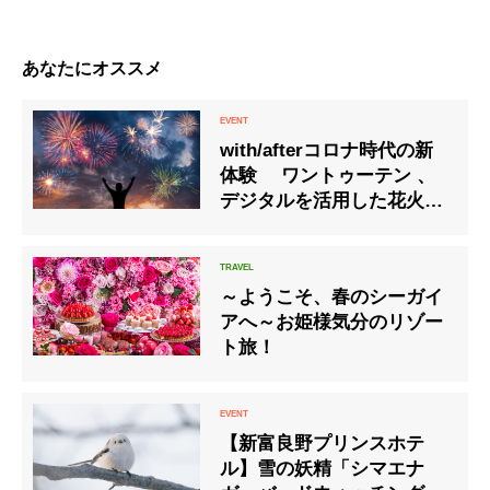
あなたにオススメ
with/afterコロナ時代の新
体験 ワントゥーテン 、
デジタルを活用した花火大
会 「デジタル花火」提供開
始
～ようこそ、春のシーガイ
アへ～お姫様気分のリゾー
ト旅！
【新富良野プリンスホテ
ル】雪の妖精「シマエナ