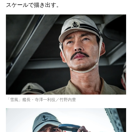
スケールで描き出す。
「雪風」艦長・寺澤一利役／竹野内豊