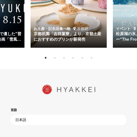
第二艦隊司令長官、伊藤整一を中井貴一が圧倒的な存在感で演じ切
る。
時代が再び、分断と暴力に揺れる現代。本作は「同じ過ちを繰り返す
道を歩んではいないか」と、彼らが命をかけて守りたいと願っ
お土産・記念品
食べ物
京都府
イベント
た”今”を生きる私達に問いかける。戦後80年、戦争の記憶が薄れゆく
で遺した”普
京都祇園「吉祥菓寮」より、京都土産
松原湖の氷
今だからこそ、尊い平和の価値を未来に繋ぐ作品『雪風 YUKIKAZE』
映画「雪風
におすすめのプリンが新発売
ー“The Fro
15日（金）よ
を多くの方にご覧いただきたい。
言語