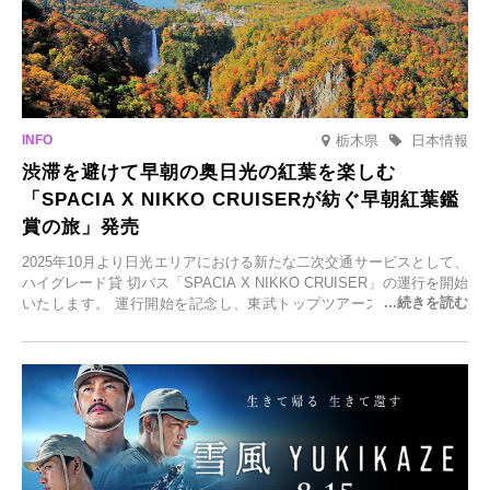
栃木県
日本情報
渋滞を避けて早朝の奥日光の紅葉を楽しむ
「SPACIA X NIKKO CRUISERが紡ぐ早朝紅葉鑑
賞の旅」発売
2025年10月より日光エリアにおける新たな二次交通サービスとして、
ハイグレード貸 切バス「SPACIA X NIKKO CRUISER」の運行を開始
いたします。 運行開始を記念し、東武トップツアーズ株式会社では
「SPACIA X NIKKO CRUISERが紡ぐ 早朝紅葉鑑賞の旅」を企画、
2025年9月12日(金)より発売いたします。