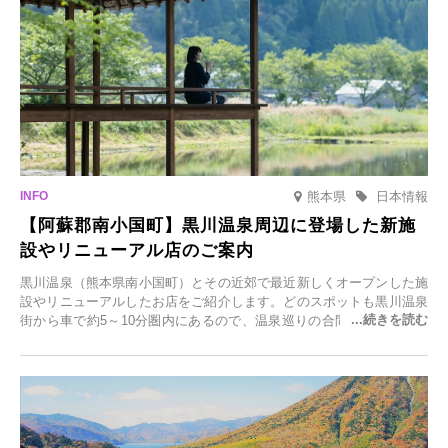
熊本県
日本情報
【阿蘇郡南小国町】黒川温泉周辺に登場した新施
設やリニューアル店のご案内
黒川温泉（熊本県南小国町）とその近郊で最近新しくオープンした施
設やリニューアルしたお店をご紹介します。どのスポットも黒川温泉
街から車で約5～10分圏内にあるので、温泉巡りの合間に気軽に立ち
寄れます。老舗旅館が手掛ける新店舗や、自然豊かな里山カフェ、地
元食材にこだわったレストランなど、多彩な魅力が満載です。黒川温
泉の新たな楽しみとしてチェックしてみてください。