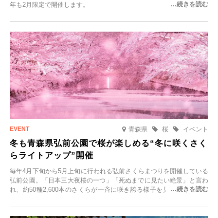
年も2月限定で開催します。
青森県
桜
イベント
冬も青森県弘前公園で桜が楽しめる“冬に咲くさく
らライトアップ”開催
毎年4月下旬から5月上旬に行われる弘前さくらまつりを開催している
弘前公園。「日本三大夜桜の一つ」「死ぬまでに見たい絶景」と言わ
れ、約50種2,600本のさくらが一斉に咲き誇る様子を見に、世界中か
ら観光客が集う人気スポットです。雪の見頃に合わせて2025年12月1
日(月)～2026年2月28日(土)の期間、「冬に咲くさくらライトアップ」
を開催します。