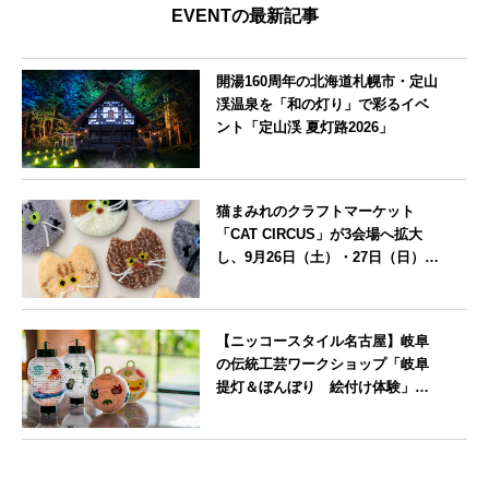
EVENTの最新記事
開湯160周年の北海道札幌市・定山
渓温泉を「和の灯り」で彩るイベ
ント「定山渓 夏灯路2026」
北海道
猫まみれのクラフトマーケット
「CAT CIRCUS」が3会場へ拡大
し、9月26日（土）・27日（日）に
愛知県瀬戸市で開催
愛知県
【ニッコースタイル名古屋】岐阜
の伝統工芸ワークショップ「岐阜
提灯＆ぼんぼり 絵付け体験」を7
月25日に開催
愛知県