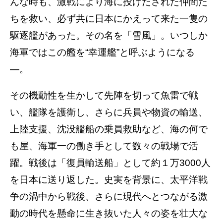
んな時も、激戦により海に投げだされた仲間た
ちを救い、必ず共に日本にかえって来た一隻の
駆逐艦があった。その名を「雪風」。いつしか
海軍ではこの艦を“幸運艦”と呼ぶようになる
―。
その機動性を生かして先陣を切って魚雷で戦
い、艦隊を護衛し、さらに兵員や物資の輸送、
上陸支援、沈没艦船の乗員救助など、海の何で
も屋、海軍一の働き手として数々の戦場で活
躍。戦後は「復員輸送船」として約１万3000人
を日本に送り返した。史実を背景に、太平洋戦
争の渦中から戦後、さらに現代へとつながる激
動の時代を懸命に生き抜いた人々の姿を壮大な