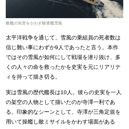
敵艦の魚雷をかわす駆逐艦雪風
太平洋戦争を通じて、雪風の乗組員の死者数は
信じ難い事にわずか9人であったと言う。本作
ではその雪風が如何にして戦場を潜り抜け、多
くの人々の命を救ったかを史実を元にリアリテ
ィを持って描き切る。
実は雪風の歴代艦長は10人。彼らの史実を一人
の架空の人物として描いたのが寺澤一利であ
る。印象的なシーンとして、寺澤が三角定規を
用いて操艦し敵ミサイルをかわす場面がある