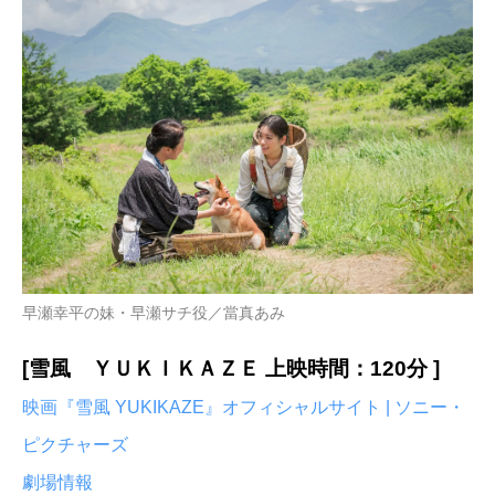
早瀬幸平の妹・早瀬サチ役／當真あみ
[雪風 ＹＵＫＩＫＡＺＥ 上映時間：120分 ]
映画『雪風 YUKIKAZE』オフィシャルサイト | ソニー・
ピクチャーズ
劇場情報