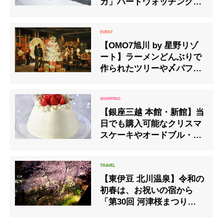
ガ」バードウォッチング体
験とシマエナガケーキプレ
ート付きランチセットを楽
しむプランを今年も開催
【OMO7旭川 by 星野リゾ
ート】ラーメンどんぶりで
作られたツリーや〆パフェ
を楽しめるイベント開催
【銀座三越 本館・新館】当
日でも購入可能なクリスマ
スケーキやオードブル・フ
ルーツを紹介
【東伊豆 北川温泉】令和の
初春は、お祝いの宿から
「第30回 河津桜まつり」
に出かけよう♬ 絶景お花見