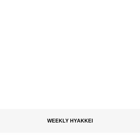
温泉×桜パンケーキ×テラス
で夜桜を満喫
WEEKLY HYAKKEI