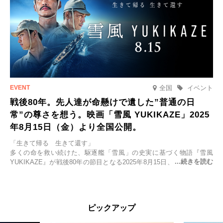
全国
イベント
戦後80年。先人達が命懸けで遺した”普通の日
常”の尊さを想う。映画「雪風 YUKIKAZE」2025
年8月15日（金）より全国公開。
「生きて帰る 生きて還す」
多くの命を救い続けた、駆逐艦「雪風」の史実に基づく物語『雪風
YUKIKAZE』が戦後80年の節目となる2025年8月15日、全国公開され
る。公開に先立ちソニー・ピクチャーズ試写室でマスコミ先行試写会
が行われた。
太平洋戦争中に実在した駆逐艦「雪風」。戦場で海に投げ出された多
ピックアップ
くの仲間の命を救い帰還させ、戦後まで生き抜き「幸運艦」と呼ばれ
た雪風と、激動の時代を懸命に生きる人々の姿を壮大なスケールで描