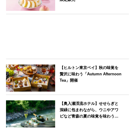
東京都
【ヒルトン東京ベイ】秋の味覚を
贅沢に味わう「Autumn Afternoon
Tea」開催
東京都
【奥入瀬渓流ホテル】せせらぎと
深緑に包まれながら、ウニやアワ
ビなど青森の夏の味覚を味わうフ
レンチディナーコース
青森県