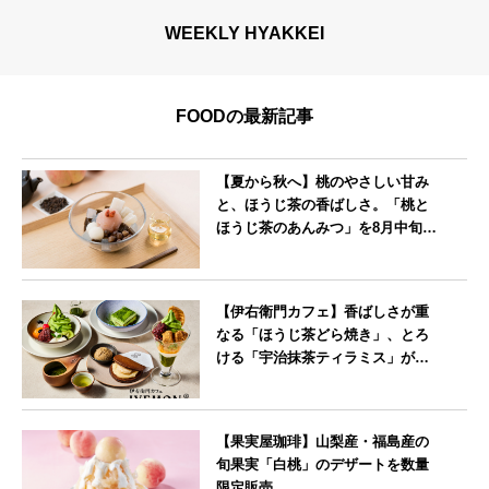
WEEKLY HYAKKEI
FOODの最新記事
【夏から秋へ】桃のやさしい甘み
と、ほうじ茶の香ばしさ。「桃と
ほうじ茶のあんみつ」を8月中旬よ
り期間限定販売
--
【伊右衛門カフェ】香ばしさが重
なる「ほうじ茶どら焼き」、とろ
ける「宇治抹茶ティラミス」が新
登場
--
【果実屋珈琲】山梨産・福島産の
旬果実「白桃」のデザートを数量
限定販売