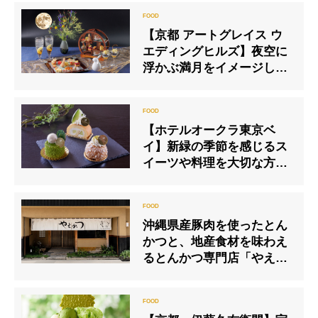
場。2026年3月1日（日）よ
り販売
【京都 アートグレイス ウ
エディングヒルズ】夜空に
浮かぶ満月をイメージした
「うさぎのお月見パフェ」
付き『はんなりお月見アフ
タヌーンティー』
【ホテルオークラ東京ベ
イ】新緑の季節を感じるス
イーツや料理を大切な方と
ご一緒に
沖縄県産豚肉を使ったとん
かつと、地産食材を味わえ
るとんかつ専門店「やえか
つ」が石垣島に誕生