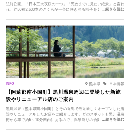
弘前公園。「日本三大夜桜の一つ」「死ぬまでに見たい絶景」と言わ
れ、約50種2,600本のさくらが一斉に咲き誇る様子を見に、世界中か
ら観光客が集う人気スポットです。雪の見頃に合わせて2025年12月1
日(月)～2026年2月28日(土)の期間、「冬に咲くさくらライトアップ」
を開催します。
熊本県
日本情報
【阿蘇郡南小国町】黒川温泉周辺に登場した新施
設やリニューアル店のご案内
黒川温泉（熊本県南小国町）とその近郊で最近新しくオープンした施
設やリニューアルしたお店をご紹介します。どのスポットも黒川温泉
街から車で約5～10分圏内にあるので、温泉巡りの合間に気軽に立ち
寄れます。老舗旅館が手掛ける新店舗や、自然豊かな里山カフェ、地