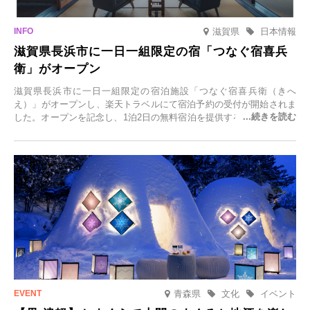
滋賀県
日本情報
滋賀県長浜市に一日一組限定の宿「つなぐ宿喜兵
衛」がオープン
滋賀県長浜市に一日一組限定の宿泊施設「つなぐ宿喜兵衛（きへ
え）」がオープンし、楽天トラベルにて宿泊予約の受付が開始されま
した。オープンを記念し、1泊2日の無料宿泊を提供するキャンペーン
「＃一日一組限定の宿で一生に一度の思い出旅」を実施します。一日
一組限定の宿だからこそ叶う、大切な人との特別な時間を体験いただ
けます。
青森県
文化
イベント