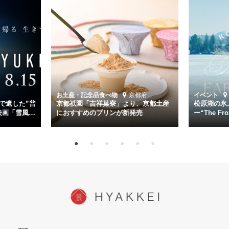
く。
主演は「雪風」の艦長・寺澤一利を演じる竹野内豊。先任伍長・早瀬
幸平を玉木宏が演じるほか、奥平大兼、田中麗奈、石丸幹二、益岡徹
など実力派俳優が共演。そして戦艦大和と運命を共にした帝国海軍・
第二艦隊司令長官、伊藤整一を中井貴一が圧倒的な存在感で演じ切
る。
時代が再び、分断と暴力に揺れる現代。本作は「同じ過ちを繰り返す
道を歩んではいないか」と、彼らが命をかけて守りたいと願っ
お土産・記念品
食べ物
京都府
イベント
た”今”を生きる私達に問いかける。戦後80年、戦争の記憶が薄れゆく
で遺した”普
京都祇園「吉祥菓寮」より、京都土産
松原湖の氷
今だからこそ、尊い平和の価値を未来に繋ぐ作品『雪風 YUKIKAZE』
映画「雪風
におすすめのプリンが新発売
ー“The Fro
15日（金）よ
を多くの方にご覧いただきたい。