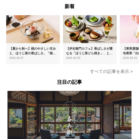
新着
【夏から秋へ】桃のやさしい甘み
【伊右衛門カフェ】香ばしさが重
【果実屋珈
と、ほうじ茶の香ばしさ。「桃と
なる「ほうじ茶どら焼き」、とろ
旬果実「白
ほうじ茶のあんみつ」を8月中旬
ける「宇治抹茶ティラミス」が新
限定販売
2026.08.07
2026.08.05
2026.08.03
より期間限定販売
登場
すべての記事を表示 >
注目の記事