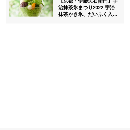
【京都・伊藤久右衛門】宇
治抹茶氷まつり2022 宇治
抹茶かき氷、だいふく入り
や定番宇治金時など発売