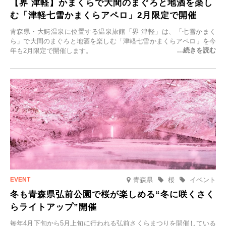
【界 津軽】かまくらで大間のまぐろと地酒を楽し
む「津軽七雪かまくらアペロ」2月限定で開催
青森県・大鰐温泉に位置する温泉旅館「界 津軽」は、「七雪かまく
ら」で大間のまぐろと地酒を楽しむ「津軽七雪かまくらアペロ」を今
年も2月限定で開催します。
青森県
桜
イベント
冬も青森県弘前公園で桜が楽しめる“冬に咲くさく
らライトアップ”開催
毎年4月下旬から5月上旬に行われる弘前さくらまつりを開催している