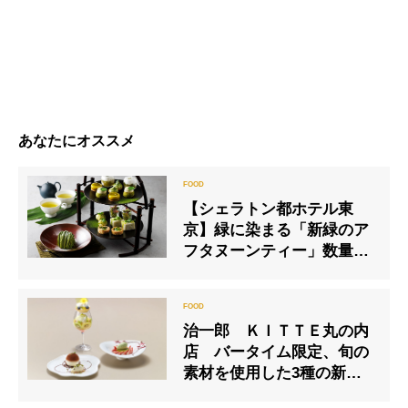
あなたにオススメ
【シェラトン都ホテル東
京】緑に染まる「新緑のア
フタヌーンティー」数量限
定販売
治一郎 ＫＩＴＴＥ丸の内
店 バータイム限定、旬の
素材を使用した3種の新作
スペシャルスイーツが登