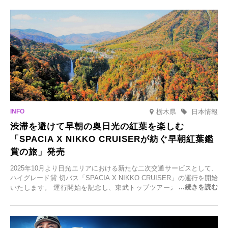
元食材にこだわったレストランなど、多彩な魅力が満載です。黒川温
泉の新たな楽しみとしてチェックしてみてください。
栃木県
日本情報
渋滞を避けて早朝の奥日光の紅葉を楽しむ
「SPACIA X NIKKO CRUISERが紡ぐ早朝紅葉鑑
賞の旅」発売
2025年10月より日光エリアにおける新たな二次交通サービスとして、
ハイグレード貸 切バス「SPACIA X NIKKO CRUISER」の運行を開始
いたします。 運行開始を記念し、東武トップツアーズ株式会社では
「SPACIA X NIKKO CRUISERが紡ぐ 早朝紅葉鑑賞の旅」を企画、
2025年9月12日(金)より発売いたします。