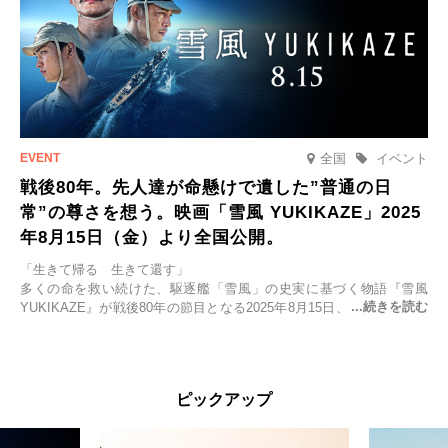
全国
イベント
戦後80年。先人達が命懸けで遺した”普通の日
常”の尊さを想う。映画「雪風 YUKIKAZE」2025
年8月15日（金）より全国公開。
「生きて帰る 生きて還す」
多くの命を救い続けた、駆逐艦「雪風」の史実に基づく物語『雪風
YUKIKAZE』が戦後80年の節目となる2025年8月15日、全国公開され
る。公開に先立ちソニー・ピクチャーズ試写室でマスコミ先行試写会
が行われた。
太平洋戦争中に実在した駆逐艦「雪風」。戦場で海に投げ出された多
ピックアップ
くの仲間の命を救い帰還させ、戦後まで生き抜き「幸運艦」と呼ばれ
た雪風と、激動の時代を懸命に生きる人々の姿を壮大なスケールで描
く。