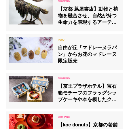
【京都 蔦屋書店】動物と植
物を融合させ、自然が持つ
生命力を表現するアーティ
スト・山羊蔵の個展を開催
自由が丘「マドレーヌラパ
ン」からお花のマドレーヌ
限定販売
【京王プラザホテル】宝石
箱モチーフのフラッグシッ
プケーキや本を模したクリ
スマスケーキをラインアッ
プ
【koe donuts】京都の老舗