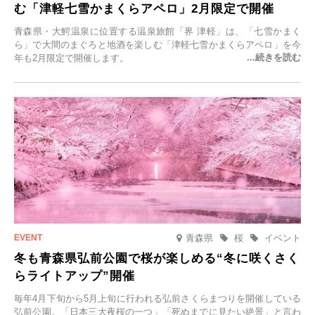
む「津軽七雪かまくらアペロ」2月限定で開催
青森県・大鰐温泉に位置する温泉旅館「界 津軽」は、「七雪かまく
ら」で大間のまぐろと地酒を楽しむ「津軽七雪かまくらアペロ」を今
年も2月限定で開催します。
青森県
桜
イベント
冬も青森県弘前公園で桜が楽しめる“冬に咲くさく
らライトアップ”開催
毎年4月下旬から5月上旬に行われる弘前さくらまつりを開催している
弘前公園。「日本三大夜桜の一つ」「死ぬまでに見たい絶景」と言わ