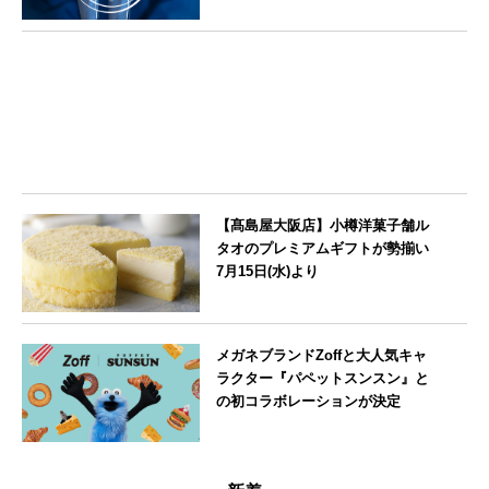
栃木県
【髙島屋大阪店】小樽洋菓子舗ル
タオのプレミアムギフトが勢揃い
7月15日(水)より
大阪府
メガネブランドZoffと大人気キャ
ラクター『パペットスンスン』と
の初コラボレーションが決定
--