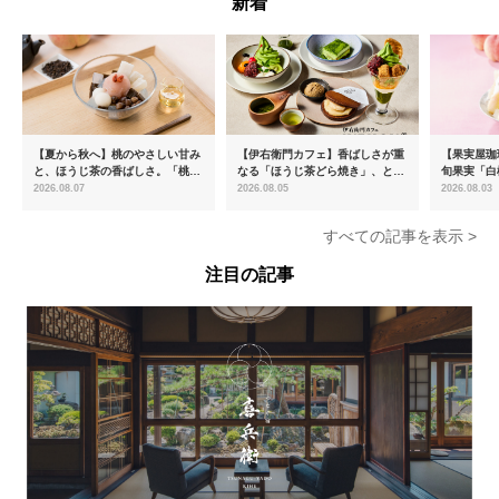
新着
【夏から秋へ】桃のやさしい甘み
【伊右衛門カフェ】香ばしさが重
【果実屋珈
と、ほうじ茶の香ばしさ。「桃と
なる「ほうじ茶どら焼き」、とろ
旬果実「白
ほうじ茶のあんみつ」を8月中旬
ける「宇治抹茶ティラミス」が新
限定販売
2026.08.07
2026.08.05
2026.08.03
より期間限定販売
登場
すべての記事を表示 >
注目の記事