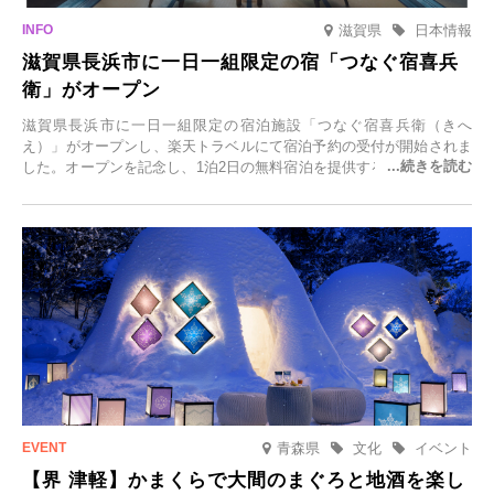
滋賀県
日本情報
滋賀県長浜市に一日一組限定の宿「つなぐ宿喜兵
衛」がオープン
滋賀県長浜市に一日一組限定の宿泊施設「つなぐ宿喜兵衛（きへ
え）」がオープンし、楽天トラベルにて宿泊予約の受付が開始されま
した。オープンを記念し、1泊2日の無料宿泊を提供するキャンペーン
「＃一日一組限定の宿で一生に一度の思い出旅」を実施します。一日
一組限定の宿だからこそ叶う、大切な人との特別な時間を体験いただ
けます。
青森県
文化
イベント
【界 津軽】かまくらで大間のまぐろと地酒を楽し