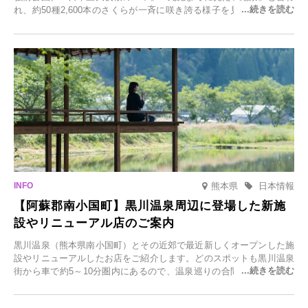
れ、約50種2,600本のさくらが一斉に咲き誇る様子を見に、世界中か
ら観光客が集う人気スポットです。雪の見頃に合わせて2025年12月1
日(月)～2026年2月28日(土)の期間、「冬に咲くさくらライトアップ」
を開催します。
熊本県
日本情報
【阿蘇郡南小国町】黒川温泉周辺に登場した新施
設やリニューアル店のご案内
黒川温泉（熊本県南小国町）とその近郊で最近新しくオープンした施
設やリニューアルしたお店をご紹介します。どのスポットも黒川温泉
街から車で約5～10分圏内にあるので、温泉巡りの合間に気軽に立ち
寄れます。老舗旅館が手掛ける新店舗や、自然豊かな里山カフェ、地
元食材にこだわったレストランなど、多彩な魅力が満載です。黒川温