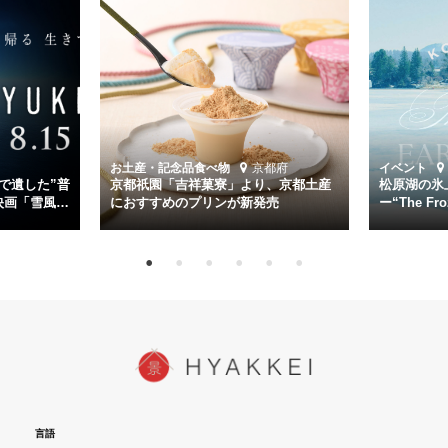
主演は「雪風」の艦長・寺澤一利を演じる竹野内豊。先任伍長・早瀬
幸平を玉木宏が演じるほか、奥平大兼、田中麗奈、石丸幹二、益岡徹
など実力派俳優が共演。そして戦艦大和と運命を共にした帝国海軍・
第二艦隊司令長官、伊藤整一を中井貴一が圧倒的な存在感で演じ切
る。
時代が再び、分断と暴力に揺れる現代。本作は「同じ過ちを繰り返す
道を歩んではいないか」と、彼らが命をかけて守りたいと願っ
お土産・記念品
食べ物
京都府
イベント
た”今”を生きる私達に問いかける。戦後80年、戦争の記憶が薄れゆく
で遺した”普
京都祇園「吉祥菓寮」より、京都土産
松原湖の氷
今だからこそ、尊い平和の価値を未来に繋ぐ作品『雪風 YUKIKAZE』
映画「雪風
におすすめのプリンが新発売
ー“The Fro
15日（金）よ
を多くの方にご覧いただきたい。
言語