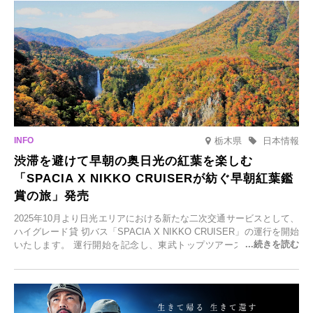
泉の新たな楽しみとしてチェックしてみてください。
栃木県
日本情報
渋滞を避けて早朝の奥日光の紅葉を楽しむ
「SPACIA X NIKKO CRUISERが紡ぐ早朝紅葉鑑
賞の旅」発売
2025年10月より日光エリアにおける新たな二次交通サービスとして、
ハイグレード貸 切バス「SPACIA X NIKKO CRUISER」の運行を開始
いたします。 運行開始を記念し、東武トップツアーズ株式会社では
「SPACIA X NIKKO CRUISERが紡ぐ 早朝紅葉鑑賞の旅」を企画、
2025年9月12日(金)より発売いたします。