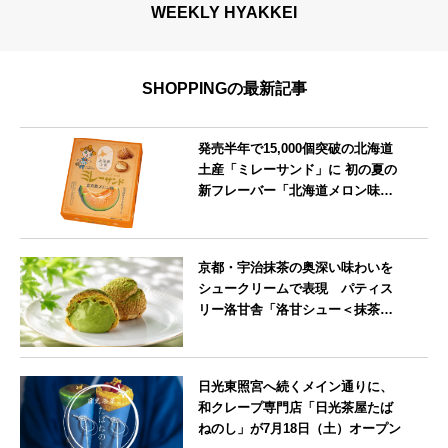
WEEKLY HYAKKEI
SHOPPINGの最新記事
発売半年で15,000個突破の北海道
土産「ミレーサンド」に 初の夏の
新フレーバー「北海道メロン味」
を8月より発売
北海道
京都・宇治抹茶の奥深い味わいを
シュークリームで表現 パティス
リー洛甘舎「洛甘シュー＜抹茶
＞」発売中
京都府
日光東照宮へ続くメイン通りに、
和クレープ専門店「日光茶屋たば
ねのし」が7月18日（土）オープン