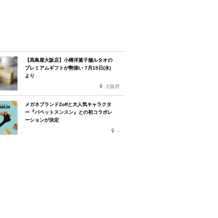
【髙島屋大阪店】小樽洋菓子舗ルタオの
プレミアムギフトが勢揃い 7月15日(水)
より
大阪府
メガネブランドZoffと大人気キャラクタ
ー『パペットスンスン』との初コラボレ
ーションが決定
--