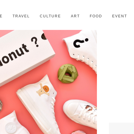
京都
28スポット
E
TRAVEL
CULTURE
ART
FOOD
EVENT