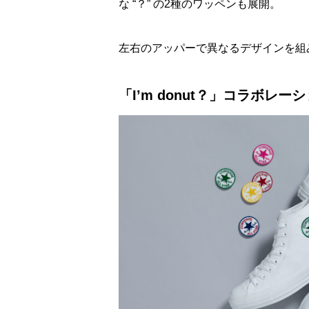
な “？” の2種のワッペンも展開。
左右のアッパーで異なるデザインを組
「I’m donut？」コラボレ