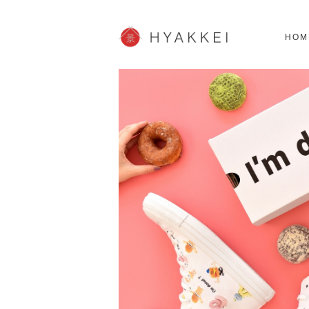
北海道
SHOPPING
62スポット
2
HOM
JP info