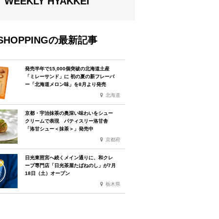
WEEKLY HYAKKEI
SHOPPINGの最新記事
発売半年で15,000個突破の北海道土産
「ミレーサンド」に 初の夏の新フレーバ
ー「北海道メロン味」を8月より発売
北海道
京都・宇治抹茶の奥深い味わいをシュー
クリームで表現 パティスリー洛甘舎
「洛甘シュー＜抹茶＞」発売中
京都府
日光東照宮へ続くメイン通りに、和クレ
ープ専門店「日光茶屋たばねのし」が7月
18日（土）オープン
栃木県