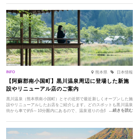
日(月)～2026年2月28日(土)の期間、「冬に咲くさくらライトアップ」
を開催します。
熊本県
日本情報
【阿蘇郡南小国町】黒川温泉周辺に登場した新施
設やリニューアル店のご案内
黒川温泉（熊本県南小国町）とその近郊で最近新しくオープンした施
設やリニューアルしたお店をご紹介します。どのスポットも黒川温泉
街から車で約5～10分圏内にあるので、温泉巡りの合間に気軽に立ち
寄れます。老舗旅館が手掛ける新店舗や、自然豊かな里山カフェ、地
元食材にこだわったレストランなど、多彩な魅力が満載です。黒川温
泉の新たな楽しみとしてチェックしてみてください。