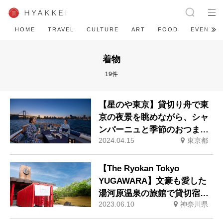
HOME
TRAVEL
CULTURE
ART
FOOD
EVENT
着物
19件
【星のや東京】貸切り舟で東
京の夜景を眺めながら、シャ
ンパーニュと季節のおつまみ
2024.04.15
東京都
を贅沢に味わう「夏の宵・納
涼舟あそび」開催
【The Ryokan Tokyo
YUGAWARA】文豪も愛した
湯河原温泉の旅館で貸切宿泊
2023.06.10
神奈川県
プランが登場