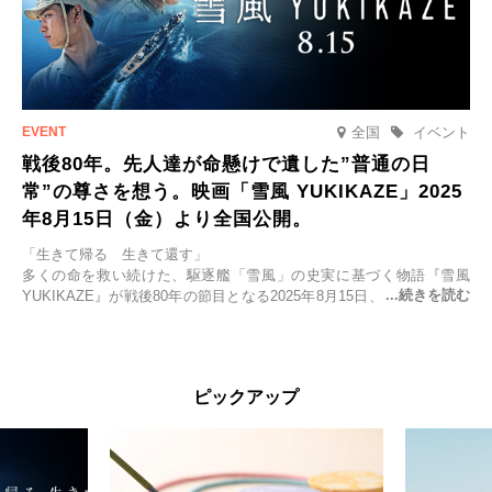
全国
イベント
戦後80年。先人達が命懸けで遺した”普通の日
常”の尊さを想う。映画「雪風 YUKIKAZE」2025
年8月15日（金）より全国公開。
「生きて帰る 生きて還す」
多くの命を救い続けた、駆逐艦「雪風」の史実に基づく物語『雪風
YUKIKAZE』が戦後80年の節目となる2025年8月15日、全国公開され
る。公開に先立ちソニー・ピクチャーズ試写室でマスコミ先行試写会
が行われた。
太平洋戦争中に実在した駆逐艦「雪風」。戦場で海に投げ出された多
ピックアップ
くの仲間の命を救い帰還させ、戦後まで生き抜き「幸運艦」と呼ばれ
た雪風と、激動の時代を懸命に生きる人々の姿を壮大なスケールで描
く。
主演は「雪風」の艦長・寺澤一利を演じる竹野内豊。先任伍長・早瀬