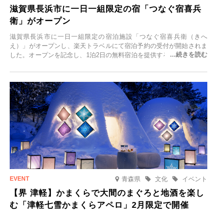
滋賀県長浜市に一日一組限定の宿「つなぐ宿喜兵
衛」がオープン
滋賀県長浜市に一日一組限定の宿泊施設「つなぐ宿喜兵衛（きへ
え）」がオープンし、楽天トラベルにて宿泊予約の受付が開始されま
した。オープンを記念し、1泊2日の無料宿泊を提供するキャンペーン
「＃一日一組限定の宿で一生に一度の思い出旅」を実施します。一日
一組限定の宿だからこそ叶う、大切な人との特別な時間を体験いただ
けます。
青森県
文化
イベント
【界 津軽】かまくらで大間のまぐろと地酒を楽し
む「津軽七雪かまくらアペロ」2月限定で開催