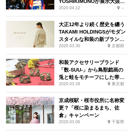
YOSHIKIMONOが展示大抜
2020.04.12
--
擢 YOSHIKIの革新的な着物
スタイルが国際的な評価を獲
得
大正12年より続く歴史を纏う
TAKAMI HOLDINGSがモダン
スタイルな和装の新ブランド
2020.03.30
京都府
「wasou」
和装アクセサリーブランド
「数-SUU-」から鳥獣戯画の
兎と蛙をモチーフにした帯留
2020.03.28
東京都
めが新登場！
京成桜駅・桜市役所に名称変
更？「桜に染まるまち、佐
倉」キャンペーン
2020.03.06
千葉県