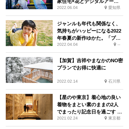
家住宅×花とデジタルアート
2022.06.04
愛知県
の祭典」を一旗がプロデュー
ス
ジャンルも年代も関係なく、
気持ちがハッピーになる2022
年春夏の新作ゆかた。「プレ
2022.04.04
--
イリスト」を発表
【加賀】吉祥やまなかのNO密
プランでお得に快適に
2022.02.14
石川県
【星のや東京】着心地の良い
着物をまとい素のままの2人
でまったり記念日を過ごす 都
2021.02.24
東京都
内の温泉旅館で「24時間滞
在」プラン販売開始