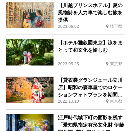
【川越プリンスホテル】夏の
風物詩を人力車で楽しむ旅を
提供
2023.06.02
埼玉県
【ホテル雅叙園東京】涼をま
とって和文化を愉しむ
2023.05.25
東京都
【貸衣裳グランジュール立川
店】昭和の森車屋でのロケー
ションフォトプランを期間限
2022.10.18
東京都
定
江戸時代城下町の面影を残す
「愛知県指定有形文化財 伊藤