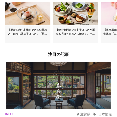
【夏から秋へ】桃のやさしい甘み
【伊右衛門カフェ】香ばしさが重
【果実屋珈
と、ほうじ茶の香ばしさ。「桃と
なる「ほうじ茶どら焼き」、とろ
旬果実「白
ほうじ茶のあんみつ」を8月中旬
ける「宇治抹茶ティラミス」が新
限定販売
より期間限定販売
登場
注目の記事
滋賀県
日本情報