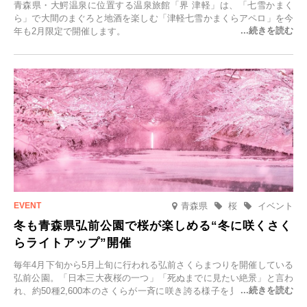
青森県・大鰐温泉に位置する温泉旅館「界 津軽」は、「七雪かまく
ら」で大間のまぐろと地酒を楽しむ「津軽七雪かまくらアペロ」を今
年も2月限定で開催します。
青森県
桜
イベント
冬も青森県弘前公園で桜が楽しめる“冬に咲くさく
らライトアップ”開催
毎年4月下旬から5月上旬に行われる弘前さくらまつりを開催している
弘前公園。「日本三大夜桜の一つ」「死ぬまでに見たい絶景」と言わ
れ、約50種2,600本のさくらが一斉に咲き誇る様子を見に、世界中か
ら観光客が集う人気スポットです。雪の見頃に合わせて2025年12月1