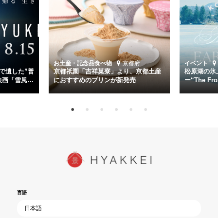
幸平を玉木宏が演じるほか、奥平大兼、田中麗奈、石丸幹二、益岡徹
など実力派俳優が共演。そして戦艦大和と運命を共にした帝国海軍・
第二艦隊司令長官、伊藤整一を中井貴一が圧倒的な存在感で演じ切
る。
時代が再び、分断と暴力に揺れる現代。本作は「同じ過ちを繰り返す
道を歩んではいないか」と、彼らが命をかけて守りたいと願っ
お土産・記念品
食べ物
京都府
イベント
た”今”を生きる私達に問いかける。戦後80年、戦争の記憶が薄れゆく
で遺した”普
京都祇園「吉祥菓寮」より、京都土産
松原湖の氷
今だからこそ、尊い平和の価値を未来に繋ぐ作品『雪風 YUKIKAZE』
映画「雪風
におすすめのプリンが新発売
ー“The Fro
15日（金）よ
を多くの方にご覧いただきたい。
言語