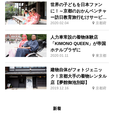
世界の子どもを日本ファン
に！～京都のおかんベンチャ
ー訪日教育旅行むけサービス
2020.02.04
京都府
を開始
人力車常設の着物体験店
「KIMONO QUEEN」が帝国
ホテルプラザに
2020.01.11
東京都
建物自体がフォトジェニッ
ク！京都大手の着物レンタル
店【夢館御池別邸】
2019.12.16
京都府
新着