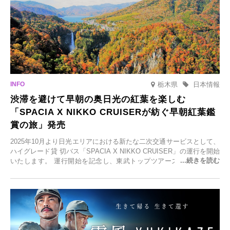
栃木県
日本情報
渋滞を避けて早朝の奥日光の紅葉を楽しむ
「SPACIA X NIKKO CRUISERが紡ぐ早朝紅葉鑑
賞の旅」発売
2025年10月より日光エリアにおける新たな二次交通サービスとして、
ハイグレード貸 切バス「SPACIA X NIKKO CRUISER」の運行を開始
いたします。 運行開始を記念し、東武トップツアーズ株式会社では
「SPACIA X NIKKO CRUISERが紡ぐ 早朝紅葉鑑賞の旅」を企画、
2025年9月12日(金)より発売いたします。