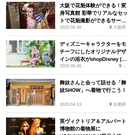
大阪で花魁体験ができる！変
身写真館 彩華でリアルなセッ
トで花魁撮影ができるサービ
2020.06.30
大阪府
スを2020年6月開始！
ディズニーキャラクターをモ
チーフにしたオリジナルデザ
インの浴衣がshopDisney (シ
2020.06.26
--
ョップディズニー)・店舗で発
売中！
舞妓さんと会って話せる「舞
妓SHOW」へ着物で行こう！
2020.04.13
京都府
英ヴィクトリア＆アルバート
博物館の着物展に