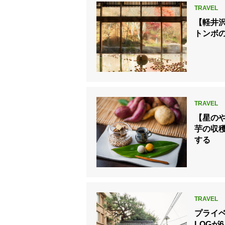
【軽井
トンボ
【星の
芋の収
する
プライ
LOGが