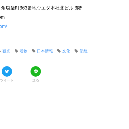
角塩釜町363番地ウエダ本社北ビル 3階
com
com/
観光
着物
日本情報
文化
伝統
ツイート
送る