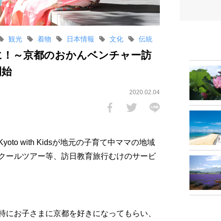
観光
着物
日本情報
文化
伝統
に！～京都のおかんベンチャー訪
開始
2020.02.04
o with Kidsが地元の子育て中ママの地域
クールツアー等、訪日教育旅行むけのサービ
特にお子さまに京都を好きになってもらい、