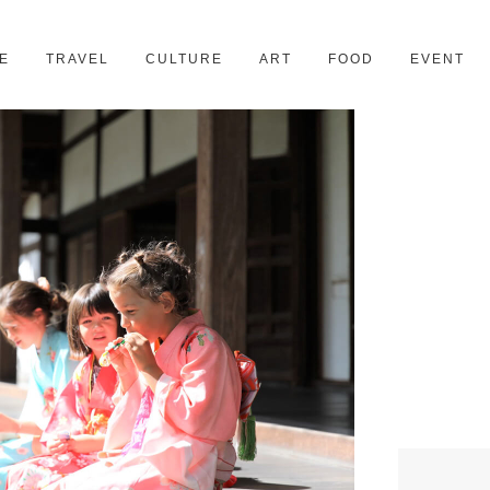
京都
28スポット
E
TRAVEL
CULTURE
ART
FOOD
EVENT