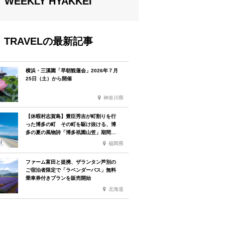
WEEKLY HYAKKEI
TRAVELの最新記事
横浜・三溪園「早朝観蓮会」2026年７月
25日（土）から開催
神奈川県
【休暇村志賀島】豊臣秀吉が町割りを行
った博多の町 その町を駆け抜ける、博
多の夏の風物詩「博多祇園山笠」期間中
お子様の宿泊料金無料
福岡県
ファーム富田と提携、ザランタン芦別の
ご宿泊者限定で「ラベンダーバス」無料
乗車券付きプランを販売開始
北海道