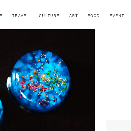
京都
28スポット
E
TRAVEL
CULTURE
ART
FOOD
EVENT