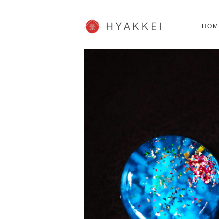
北海道
SHOPPING
62スポット
2
HOM
JP info