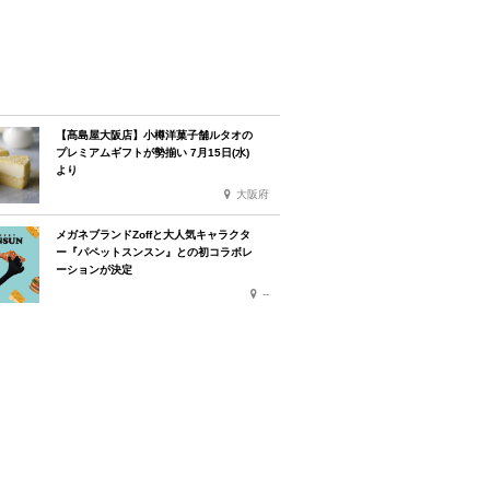
【髙島屋大阪店】小樽洋菓子舗ルタオの
プレミアムギフトが勢揃い 7月15日(水)
より
大阪府
メガネブランドZoffと大人気キャラクタ
ー『パペットスンスン』との初コラボレ
ーションが決定
--