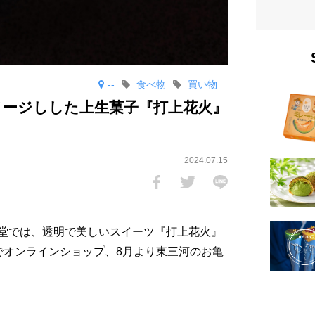
--
食べ物
買い物
メージしした上生菓子『打上花火』
2024.07.15
堂では、透明で美しいスイーツ『打上花火』
でオンラインショップ、8月より東三河のお亀