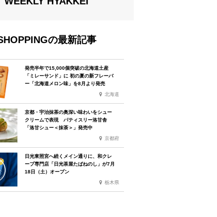
WEEKLY HYAKKEI
SHOPPINGの最新記事
発売半年で15,000個突破の北海道土産
「ミレーサンド」に 初の夏の新フレーバ
ー「北海道メロン味」を8月より発売
北海道
京都・宇治抹茶の奥深い味わいをシュー
クリームで表現 パティスリー洛甘舎
「洛甘シュー＜抹茶＞」発売中
京都府
日光東照宮へ続くメイン通りに、和クレ
ープ専門店「日光茶屋たばねのし」が7月
18日（土）オープン
栃木県