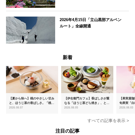
神奈川県
2026年4月15日「立山黒部アルペン
ルート」全線開通
富山県
新着
【夏から秋へ】桃のやさしい甘み
【伊右衛門カフェ】香ばしさが重
【果実屋珈
と、ほうじ茶の香ばしさ。「桃と
なる「ほうじ茶どら焼き」、とろ
旬果実「白
ほうじ茶のあんみつ」を8月中旬
ける「宇治抹茶ティラミス」が新
限定販売
2026.08.07
2026.08.05
2026.08.03
より期間限定販売
登場
すべての記事を表示 >
注目の記事