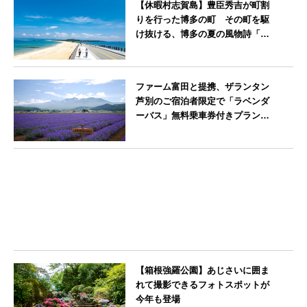
【休暇村志賀島】豊臣秀吉が町割
りを行った博多の町 その町を駆
け抜ける、博多の夏の風物詩「博
多祇園山笠」期間中お子様の宿泊
料金無料
福岡県
ファーム富田と提携、ザランタン
芦別のご宿泊者限定で「ラベンダ
ーバス」無料乗車券付きプランを
販売開始
北海道
【箱根強羅公園】あじさいに囲ま
れて撮影できるフォトスポットが
今年も登場