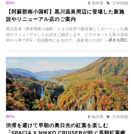
熊本県
日本情報
【阿蘇郡南小国町】黒川温泉周辺に登場した新施
設やリニューアル店のご案内
黒川温泉（熊本県南小国町）とその近郊で最近新しくオープンした施
設やリニューアルしたお店をご紹介します。どのスポットも黒川温泉
街から車で約5～10分圏内にあるので、温泉巡りの合間に気軽に立ち
寄れます。老舗旅館が手掛ける新店舗や、自然豊かな里山カフェ、地
元食材にこだわったレストランなど、多彩な魅力が満載です。黒川温
泉の新たな楽しみとしてチェックしてみてください。
栃木県
日本情報
渋滞を避けて早朝の奥日光の紅葉を楽しむ
「SPACIA X NIKKO CRUISERが紡ぐ早朝紅葉鑑