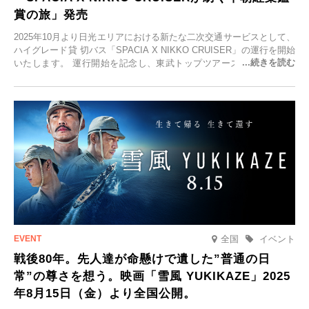
賞の旅」発売
2025年10月より日光エリアにおける新たな二次交通サービスとして、
ハイグレード貸 切バス「SPACIA X NIKKO CRUISER」の運行を開始
いたします。 運行開始を記念し、東武トップツアーズ株式会社では
「SPACIA X NIKKO CRUISERが紡ぐ 早朝紅葉鑑賞の旅」を企画、
2025年9月12日(金)より発売いたします。
全国
イベント
戦後80年。先人達が命懸けで遺した”普通の日
常”の尊さを想う。映画「雪風 YUKIKAZE」2025
年8月15日（金）より全国公開。