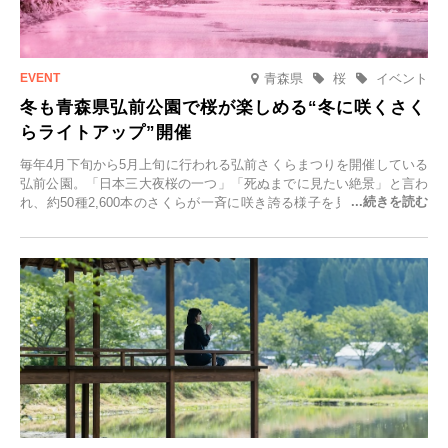
青森県
桜
イベント
冬も青森県弘前公園で桜が楽しめる“冬に咲くさく
らライトアップ”開催
毎年4月下旬から5月上旬に行われる弘前さくらまつりを開催している
弘前公園。「日本三大夜桜の一つ」「死ぬまでに見たい絶景」と言わ
れ、約50種2,600本のさくらが一斉に咲き誇る様子を見に、世界中か
ら観光客が集う人気スポットです。雪の見頃に合わせて2025年12月1
日(月)～2026年2月28日(土)の期間、「冬に咲くさくらライトアップ」
を開催します。