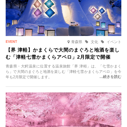
青森県
文化
イベント
【界 津軽】かまくらで大間のまぐろと地酒を楽し
む「津軽七雪かまくらアペロ」2月限定で開催
青森県・大鰐温泉に位置する温泉旅館「界 津軽」は、「七雪かまく
ら」で大間のまぐろと地酒を楽しむ「津軽七雪かまくらアペロ」を今
年も2月限定で開催します。