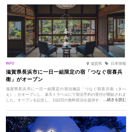
滋賀県
日本情報
滋賀県長浜市に一日一組限定の宿「つなぐ宿喜兵
衛」がオープン
滋賀県長浜市に一日一組限定の宿泊施設「つなぐ宿喜兵衛（きへ
え）」がオープンし、楽天トラベルにて宿泊予約の受付が開始されま
した。オープンを記念し、1泊2日の無料宿泊を提供するキャンペーン
「＃一日一組限定の宿で一生に一度の思い出旅」を実施します。一日
一組限定の宿だからこそ叶う、大切な人との特別な時間を体験いただ
けます。