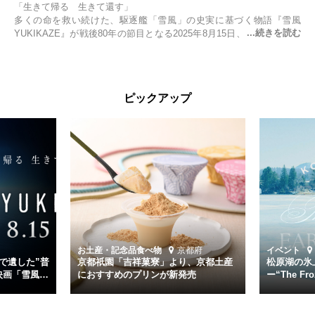
「生きて帰る 生きて還す」
多くの命を救い続けた、駆逐艦「雪風」の史実に基づく物語『雪風
YUKIKAZE』が戦後80年の節目となる2025年8月15日、全国公開され
る。公開に先立ちソニー・ピクチャーズ試写室でマスコミ先行試写会
が行われた。
太平洋戦争中に実在した駆逐艦「雪風」。戦場で海に投げ出された多
ピックアップ
くの仲間の命を救い帰還させ、戦後まで生き抜き「幸運艦」と呼ばれ
た雪風と、激動の時代を懸命に生きる人々の姿を壮大なスケールで描
く。
主演は「雪風」の艦長・寺澤一利を演じる竹野内豊。先任伍長・早瀬
幸平を玉木宏が演じるほか、奥平大兼、田中麗奈、石丸幹二、益岡徹
など実力派俳優が共演。そして戦艦大和と運命を共にした帝国海軍・
第二艦隊司令長官、伊藤整一を中井貴一が圧倒的な存在感で演じ切
る。
時代が再び、分断と暴力に揺れる現代。本作は「同じ過ちを繰り返す
道を歩んではいないか」と、彼らが命をかけて守りたいと願っ
お土産・記念品
食べ物
京都府
イベント
た”今”を生きる私達に問いかける。戦後80年、戦争の記憶が薄れゆく
で遺した”普
京都祇園「吉祥菓寮」より、京都土産
松原湖の氷
今だからこそ、尊い平和の価値を未来に繋ぐ作品『雪風 YUKIKAZE』
映画「雪風
におすすめのプリンが新発売
ー“The Fro
15日（金）よ
を多くの方にご覧いただきたい。