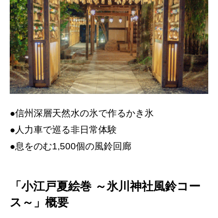
●信州深層天然水の氷で作るかき氷
●人力車で巡る非日常体験
●息をのむ1,500個の風鈴回廊
「小江戸夏絵巻 ～氷川神社風鈴コー
ス～」概要