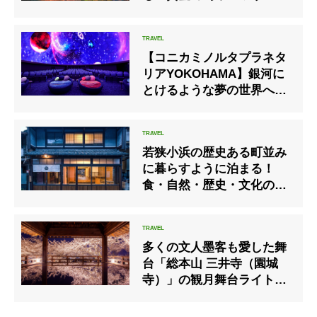
2020」を開催。島根半島の
聖なる岬「美保関」で歴史
と伝統を堪能
【コニカミノルタプラネタ
リアYOKOHAMA】銀河に
とけるような夢の世界へ招
待「熟睡プラ寝たリウム
-88星座と夢の世界へ-」開
催
若狭小浜の歴史ある町並み
に暮らすように泊まる！
食・自然・歴史・文化の体
験付き宿泊プラン
多くの文人墨客も愛した舞
台「総本山 三井寺（園城
寺）」の観月舞台ライトア
ップ