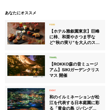
あなたにオススメ
【ホテル雅叙園東京】巨峰
に柿、和栗やさつま芋な
ど“秋の実り”を大人のスイ
ーツやカクテルで 「秋の果
実アフタヌーンティー」
「秋のシーズナルカクテ
【ROKKO森の音ミュージ
ル」を販売
アム】SIKIガーデンクリス
マス 開催
和のイルミネーションが松
江を代表する日本庭園に彩
る「黄金の島 ジパング