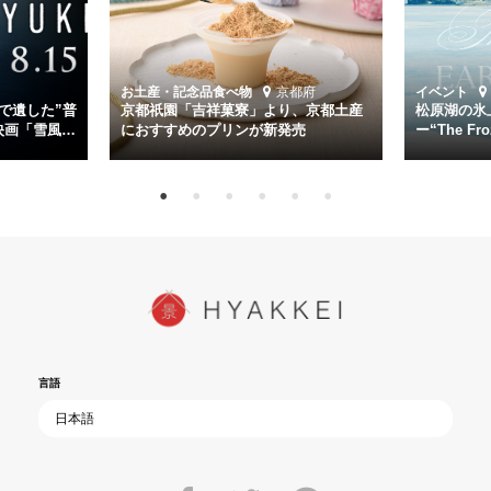
第二艦隊司令長官、伊藤整一を中井貴一が圧倒的な存在感で演じ切
る。
時代が再び、分断と暴力に揺れる現代。本作は「同じ過ちを繰り返す
道を歩んではいないか」と、彼らが命をかけて守りたいと願っ
お土産・記念品
食べ物
京都府
イベント
た”今”を生きる私達に問いかける。戦後80年、戦争の記憶が薄れゆく
で遺した”普
京都祇園「吉祥菓寮」より、京都土産
松原湖の氷
今だからこそ、尊い平和の価値を未来に繋ぐ作品『雪風 YUKIKAZE』
映画「雪風
におすすめのプリンが新発売
ー“The Fro
15日（金）よ
を多くの方にご覧いただきたい。
言語