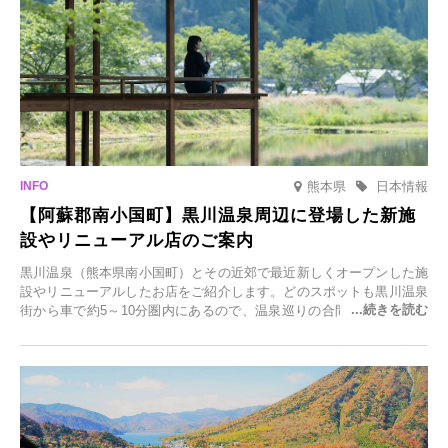
熊本県
日本情報
【阿蘇郡南小国町】黒川温泉周辺に登場した新施
設やリニューアル店のご案内
黒川温泉（熊本県南小国町）とその近郊で最近新しくオープンした施
設やリニューアルしたお店をご紹介します。どのスポットも黒川温泉
街から車で約5～10分圏内にあるので、温泉巡りの合間に気軽に立ち
寄れます。老舗旅館が手掛ける新店舗や、自然豊かな里山カフェ、地
元食材にこだわったレストランなど、多彩な魅力が満載です。黒川温
泉の新たな楽しみとしてチェックしてみてください。