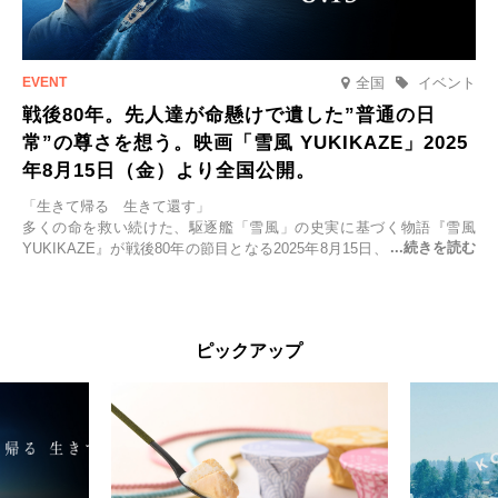
全国
イベント
戦後80年。先人達が命懸けで遺した”普通の日
常”の尊さを想う。映画「雪風 YUKIKAZE」2025
年8月15日（金）より全国公開。
「生きて帰る 生きて還す」
多くの命を救い続けた、駆逐艦「雪風」の史実に基づく物語『雪風
YUKIKAZE』が戦後80年の節目となる2025年8月15日、全国公開され
る。公開に先立ちソニー・ピクチャーズ試写室でマスコミ先行試写会
が行われた。
太平洋戦争中に実在した駆逐艦「雪風」。戦場で海に投げ出された多
ピックアップ
くの仲間の命を救い帰還させ、戦後まで生き抜き「幸運艦」と呼ばれ
た雪風と、激動の時代を懸命に生きる人々の姿を壮大なスケールで描
く。
主演は「雪風」の艦長・寺澤一利を演じる竹野内豊。先任伍長・早瀬
幸平を玉木宏が演じるほか、奥平大兼、田中麗奈、石丸幹二、益岡徹
など実力派俳優が共演。そして戦艦大和と運命を共にした帝国海軍・