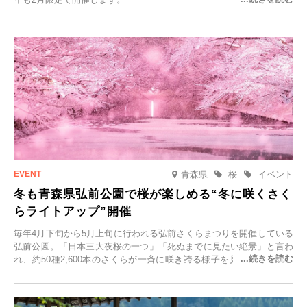
青森県
桜
イベント
冬も青森県弘前公園で桜が楽しめる“冬に咲くさく
らライトアップ”開催
毎年4月下旬から5月上旬に行われる弘前さくらまつりを開催している
弘前公園。「日本三大夜桜の一つ」「死ぬまでに見たい絶景」と言わ
れ、約50種2,600本のさくらが一斉に咲き誇る様子を見に、世界中か
ら観光客が集う人気スポットです。雪の見頃に合わせて2025年12月1
日(月)～2026年2月28日(土)の期間、「冬に咲くさくらライトアップ」
を開催します。