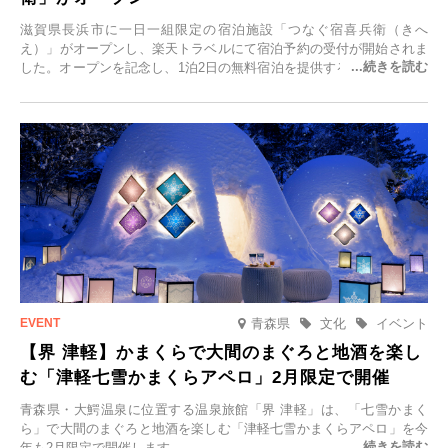
滋賀県長浜市に一日一組限定の宿泊施設「つなぐ宿喜兵衛（きへ
え）」がオープンし、楽天トラベルにて宿泊予約の受付が開始されま
した。オープンを記念し、1泊2日の無料宿泊を提供するキャンペーン
「＃一日一組限定の宿で一生に一度の思い出旅」を実施します。一日
一組限定の宿だからこそ叶う、大切な人との特別な時間を体験いただ
けます。
青森県
文化
イベント
【界 津軽】かまくらで大間のまぐろと地酒を楽し
む「津軽七雪かまくらアペロ」2月限定で開催
青森県・大鰐温泉に位置する温泉旅館「界 津軽」は、「七雪かまく
ら」で大間のまぐろと地酒を楽しむ「津軽七雪かまくらアペロ」を今
年も2月限定で開催します。