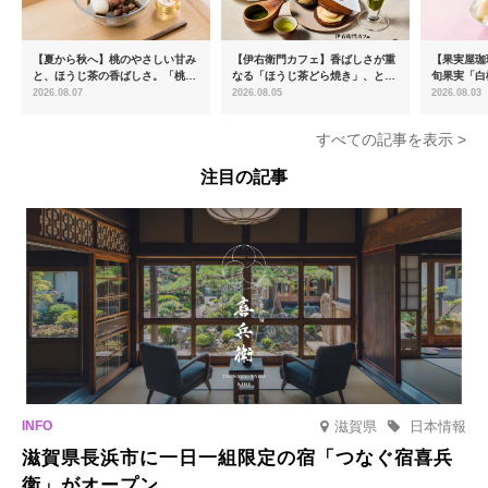
【夏から秋へ】桃のやさしい甘み
【伊右衛門カフェ】香ばしさが重
【果実屋珈
と、ほうじ茶の香ばしさ。「桃と
なる「ほうじ茶どら焼き」、とろ
旬果実「白
ほうじ茶のあんみつ」を8月中旬
ける「宇治抹茶ティラミス」が新
限定販売
2026.08.07
2026.08.05
2026.08.03
より期間限定販売
登場
すべての記事を表示 >
注目の記事
滋賀県
日本情報
滋賀県長浜市に一日一組限定の宿「つなぐ宿喜兵
衛」がオープン