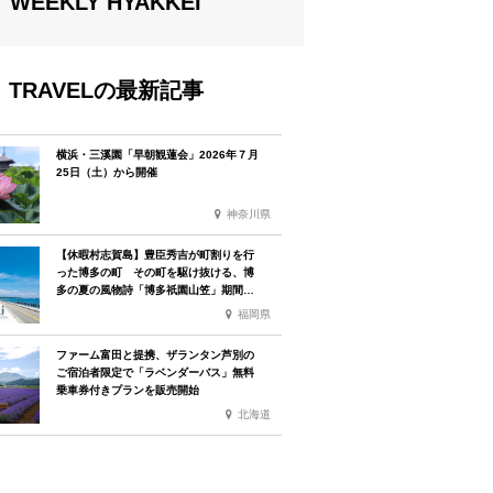
WEEKLY HYAKKEI
TRAVELの最新記事
横浜・三溪園「早朝観蓮会」2026年７月
25日（土）から開催
神奈川県
【休暇村志賀島】豊臣秀吉が町割りを行
った博多の町 その町を駆け抜ける、博
多の夏の風物詩「博多祇園山笠」期間中
お子様の宿泊料金無料
福岡県
ファーム富田と提携、ザランタン芦別の
ご宿泊者限定で「ラベンダーバス」無料
乗車券付きプランを販売開始
北海道