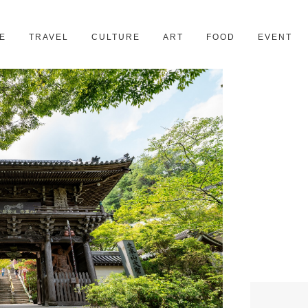
京都
28スポット
E
TRAVEL
CULTURE
ART
FOOD
EVENT