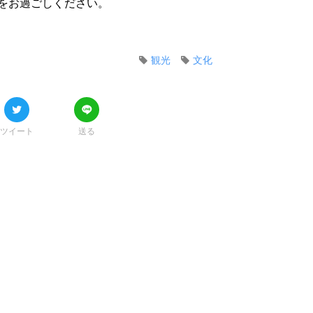
をお過ごしください。
観光
文化
ツイート
送る