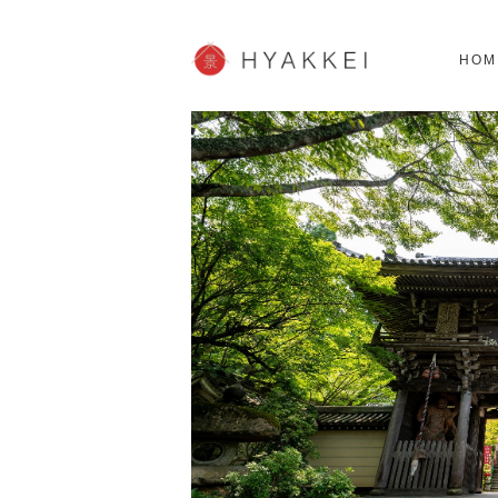
北海道
SHOPPING
62スポット
2
HOM
JP info