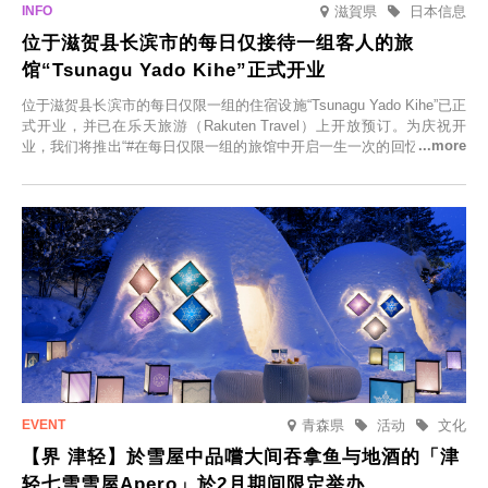
滋賀県
日本信息
位于滋贺县长滨市的每日仅接待一组客人的旅
馆“Tsunagu Yado Kihe”正式开业
位于滋贺县长滨市的每日仅限一组的住宿设施“Tsunagu Yado Kihe”已正
式开业，并已在乐天旅游（Rakuten Travel）上开放预订。为庆祝开
业，我们将推出“#在每日仅限一组的旅馆中开启一生一次的回忆之旅”活
动，赠送一晚两日的免费住宿。正因为是每日仅限一组的旅馆，您才能
在此与重要之人共度一段难忘的特别时光。
青森県
活动
文化
【界 津轻】於雪屋中品嚐大间吞拿鱼与地酒的「津
轻七雪雪屋Apero」於2月期间限定举办