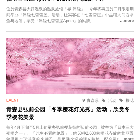
位於青森县大鰐温泉的温泉旅馆「界 津轻」，今年将再度於二月限定期
间举办「津轻七雪雪屋」活动，让宾客在「七雪雪屋」中品嚐大间吞拿
鱼与地酒，享受「津轻七雪雪屋Apero」的风情。
青森県
活动
樱花
青森县弘前公园「冬季樱花灯光秀」活动，欣赏冬
季樱花美景
每年4月下旬至5月上旬举办弘前樱花祭的弘前公园，被誉为「日本三大
夜樱之一」、「此生必看的绝景」，约50种2,600株樱花齐放的壮丽景
象吸引全球游客前来朝圣，是极受欢迎的观光胜地。配合最佳观雪时