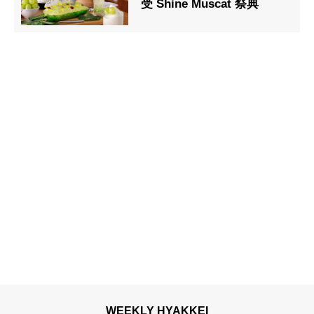
受 Shine Muscat 祭典
WEEKLY HYAKKEI