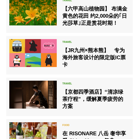
【六甲高山植物园】 布满金
黄色的花田 约2,000朵的｢日
光莎草｣正是赏花时期！
【JR九州×熊本熊】 专为
海外旅客设计的限定版IC票
卡
【京都四季酒店】“清凉绿
茶疗程”，缓解夏季疲劳的
方案
在 RISONARE 八岳 奢华享