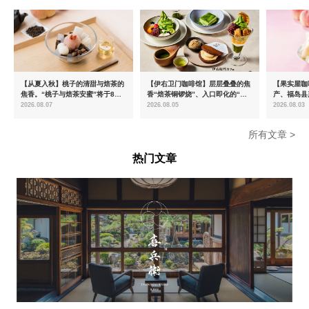
【从夏入秋】桃子的清甜与焙茶的
【伊右卫门咖啡馆】层层叠叠的焦
【果实屋咖
焦香。“桃子与焙茶安蜜”将于8月
香“焙茶铜锣烧”、入口即化的“宇
产、福岛县
中旬起限时发售
治抹茶提拉米苏”全新登场
2026.08.07
2026.08.05
2026.08.03
所有文章 >
热门文章