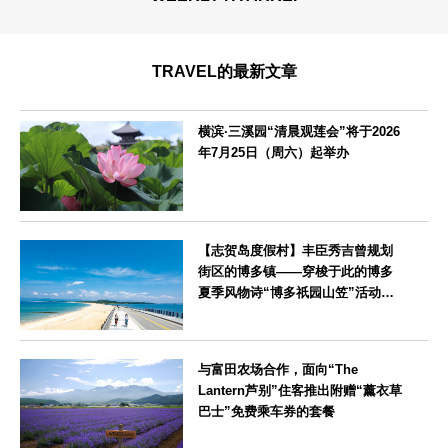
TRAVEL的最新文章
横滨·三溪园“清晨观莲会”将于2026
年7月25日（周六）起举办
神奈川県
【志贺岛度假村】丰臣秀吉曾规划
街区的博多镇——穿梭于此的博多
夏季风物诗“博多祇园山笠”活动期
间，儿童住宿费全免
福岡県
与富田农场合作，面向“The
Lantern芦别”住客推出附赠“薰衣草
巴士”免费乘车券的套餐