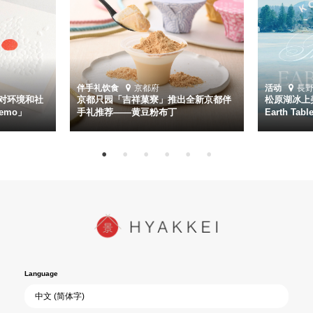
伴手礼
饮食
京都府
活动
長
对环境和社
京都只园「吉祥菓寮」推出全新京都伴
松原湖冰上美
emo」
手礼推荐——黄豆粉布丁
Earth Ta
Language