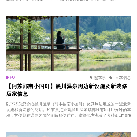
节，将於2025年12月1日（周一）至2026年2月28日（周六）期间举办
「冬季樱花灯光秀」。
熊本県
日本信息
【阿苏郡南小国町】黑川温泉周边新设施及新装修
店家信息
以下将为您介绍黑川温泉（熊本县南小国町）及其周边地区的一些最新
设施和新装修的商店。所有景点距离黑川温泉镇都只有5到10分钟的车
程，方便您在温泉之旅的间隙顺便前往。这些地方充满了各种魅力，包
括由老字号旅馆新开的店、掩映在葱郁乡村中的咖啡馆，以及使用当地
食材的餐厅。让您体验黑川温泉的全新乐趣。