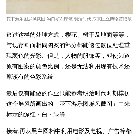
花下游乐图屏风截图 沟口祯次郎笔 明治时代 东京国立博物馆馆藏
透过这样的处理方式，樱花、树干及地面等等，
与现存画面相同图案的部分都能透过数位处理重
现颜色的光彩。但是，人物的服饰等，即使知道
原有图案的颜色比例，还是无法利用现有技术还
原该有的色彩系统。
最后仅有能做的作业只能参考明治时代时期模仿
这个屏风所画出的「花下游乐图屏风截图」中来
标示的深红・白・绿等。
接着,再从黑白图档中利用电影及电视、广告等都