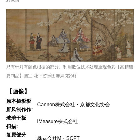
彩色前
只有针对有颜色根据的部分、利用数位技术处理重现色彩【高精细
复制品】国宝 花下游乐图屏风(右侧)
【画像】
原本摄影影
Cannon株式会社・京都文化协会
屏风制作作:
玻璃干板
iMeasure株式会社
扫描:
复原部分
株式会社M・SOFT