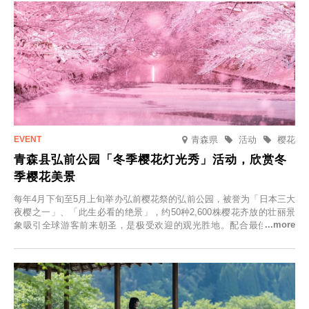
青森県
活动
樱花
青森县弘前公园「冬季樱花灯光秀」活动，欣赏冬
季樱花美景
每年4月下旬至5月上旬举办弘前樱花祭的弘前公园，被誉为「日本三大
夜樱之一」、「此生必看的绝景」，约50种2,600株樱花齐放的壮丽景
象吸引全球游客前来朝圣，是极受欢迎的观光胜地。配合最佳观雪时
节，将於2025年12月1日（周一）至2026年2月28日（周六）期间举办
「冬季樱花灯光秀」。