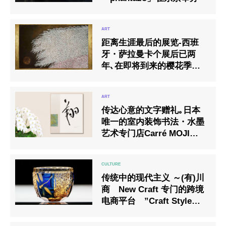
距离生涯最后的展览-西班
牙・萨拉曼卡个展后已两
年､在即将到来的樱花季节､
举办日本画家 加藤弘光的个
展
传达心意的文字赠礼｡日本
唯一的室内装饰书法・水墨
艺术专门店Carré MOJI，将
日本的优雅文化免费传送到
世界各地｡
传统中的现代主义 ～(有)川
商 New Craft 专门的跨境
电商平台 ”Craft Style
“正式启动！