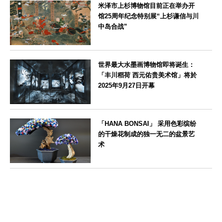
米泽市上杉博物馆目前正在举办开
馆25周年纪念特别展“上杉谦信与川
中岛合战”
山形県
世界最大水墨画博物馆即将诞生：
「丰川稻荷 西元佑贵美术馆」将於
2025年9月27日开幕
愛知県
「HANA BONSAI」 采用色彩缤纷
的干燥花制成的独一无二的盆景艺
术
東京都