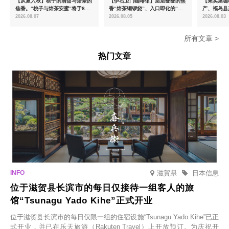
【从夏入秋】桃子的清甜与焙茶的
【伊右卫门咖啡馆】层层叠叠的焦
【果实屋咖
焦香。“桃子与焙茶安蜜”将于8月
香“焙茶铜锣烧”、入口即化的“宇
产、福岛县
中旬起限时发售
治抹茶提拉米苏”全新登场
2026.08.07
2026.08.05
2026.08.03
所有文章 >
热门文章
滋賀県
日本信息
位于滋贺县长滨市的每日仅接待一组客人的旅
馆“Tsunagu Yado Kihe”正式开业
位于滋贺县长滨市的每日仅限一组的住宿设施“Tsunagu Yado Kihe”已正
式开业，并已在乐天旅游（Rakuten Travel）上开放预订。为庆祝开