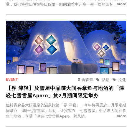
业，我们将推出“#在每日仅限一组的旅馆中开启一生一次的回忆之旅”活
动，赠送一晚两日的免费住宿。正因为是每日仅限一组的旅馆，您才能
在此与重要之人共度一段难忘的特别时光。
青森県
活动
文化
【界 津轻】於雪屋中品嚐大间吞拿鱼与地酒的「津
轻七雪雪屋Apero」於2月期间限定举办
位於青森县大鰐温泉的温泉旅馆「界 津轻」，今年将再度於二月限定期
间举办「津轻七雪雪屋」活动，让宾客在「七雪雪屋」中品嚐大间吞拿
鱼与地酒，享受「津轻七雪雪屋Apero」的风情。