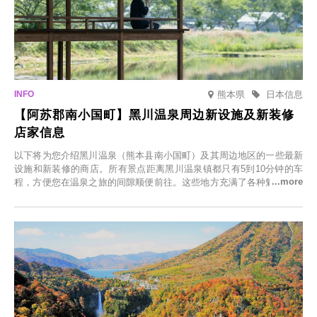
熊本県
日本信息
【阿苏郡南小国町】黑川温泉周边新设施及新装修
店家信息
以下将为您介绍黑川温泉（熊本县南小国町）及其周边地区的一些最新
设施和新装修的商店。所有景点距离黑川温泉镇都只有5到10分钟的车
程，方便您在温泉之旅的间隙顺便前往。这些地方充满了各种魅力，包
括由老字号旅馆新开的店、掩映在葱郁乡村中的咖啡馆，以及使用当地
食材的餐厅。让您体验黑川温泉的全新乐趣。