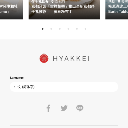
伴手礼
饮食
京都府
活动
長
对环境和社
京都只园「吉祥菓寮」推出全新京都伴
松原湖冰上美
emo」
手礼推荐——黄豆粉布丁
Earth Ta
Language