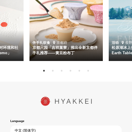
伴手礼
饮食
京都府
活动
長
对环境和社
京都只园「吉祥菓寮」推出全新京都伴
松原湖冰上美
emo」
手礼推荐——黄豆粉布丁
Earth Ta
Language