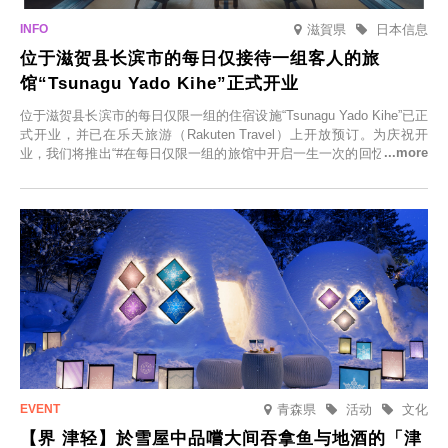
滋賀県
日本信息
位于滋贺县长滨市的每日仅接待一组客人的旅
馆“Tsunagu Yado Kihe”正式开业
位于滋贺县长滨市的每日仅限一组的住宿设施“Tsunagu Yado Kihe”已正
式开业，并已在乐天旅游（Rakuten Travel）上开放预订。为庆祝开
业，我们将推出“#在每日仅限一组的旅馆中开启一生一次的回忆之旅”活
动，赠送一晚两日的免费住宿。正因为是每日仅限一组的旅馆，您才能
在此与重要之人共度一段难忘的特别时光。
青森県
活动
文化
【界 津轻】於雪屋中品嚐大间吞拿鱼与地酒的「津