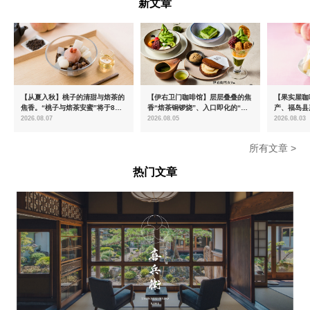
新文章
【从夏入秋】桃子的清甜与焙茶的
【伊右卫门咖啡馆】层层叠叠的焦
【果实屋咖
焦香。“桃子与焙茶安蜜”将于8月
香“焙茶铜锣烧”、入口即化的“宇
产、福岛县
中旬起限时发售
治抹茶提拉米苏”全新登场
2026.08.07
2026.08.05
2026.08.03
所有文章 >
热门文章