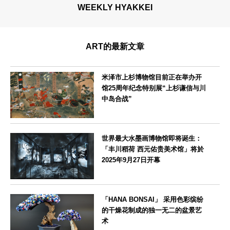
WEEKLY HYAKKEI
ART的最新文章
米泽市上杉博物馆目前正在举办开
馆25周年纪念特别展“上杉谦信与川
中岛合战”
山形県
世界最大水墨画博物馆即将诞生：
「丰川稻荷 西元佑贵美术馆」将於
2025年9月27日开幕
愛知県
「HANA BONSAI」 采用色彩缤纷
的干燥花制成的独一无二的盆景艺
术