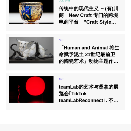
传统中的现代主义 ～(有)川
商 New Craft 专门的跨境
电商平台 ”Craft Style
“正式启动！
「Human and Animal 将生
命赋予泥土 21世纪最前卫
的陶瓷艺术」动物主题作品
展
teamLab的艺术与桑拿的展
览会｢TikTok
teamLabReconnect｣､不停
发表新作品｡桑拿设施的详
细资讯及体验方式也一并公
开｡