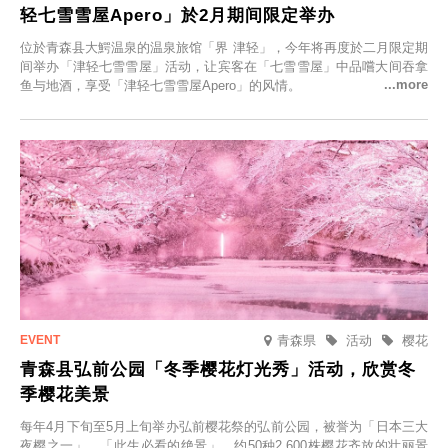
轻七雪雪屋Apero」於2月期间限定举办
位於青森县大鰐温泉的温泉旅馆「界 津轻」，今年将再度於二月限定期
间举办「津轻七雪雪屋」活动，让宾客在「七雪雪屋」中品嚐大间吞拿
鱼与地酒，享受「津轻七雪雪屋Apero」的风情。
青森県
活动
樱花
青森县弘前公园「冬季樱花灯光秀」活动，欣赏冬
季樱花美景
每年4月下旬至5月上旬举办弘前樱花祭的弘前公园，被誉为「日本三大
夜樱之一」、「此生必看的绝景」，约50种2,600株樱花齐放的壮丽景