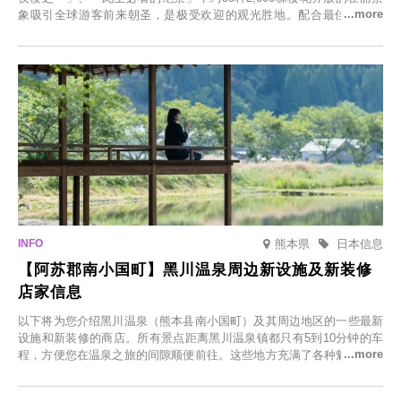
象吸引全球游客前来朝圣，是极受欢迎的观光胜地。配合最佳观雪时
节，将於2025年12月1日（周一）至2026年2月28日（周六）期间举办
「冬季樱花灯光秀」。
熊本県
日本信息
【阿苏郡南小国町】黑川温泉周边新设施及新装修
店家信息
以下将为您介绍黑川温泉（熊本县南小国町）及其周边地区的一些最新
设施和新装修的商店。所有景点距离黑川温泉镇都只有5到10分钟的车
程，方便您在温泉之旅的间隙顺便前往。这些地方充满了各种魅力，包
括由老字号旅馆新开的店、掩映在葱郁乡村中的咖啡馆，以及使用当地
食材的餐厅。让您体验黑川温泉的全新乐趣。