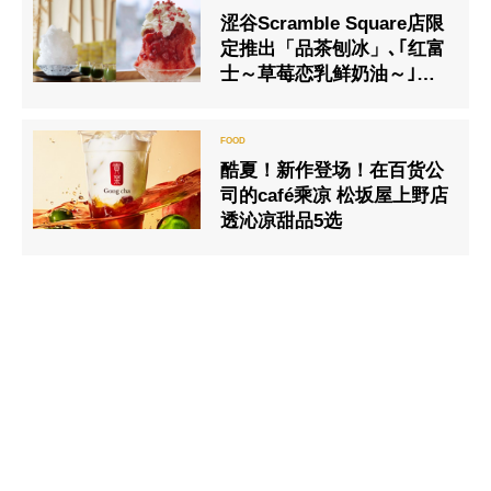
涩谷Scramble Square店限
定推出「品茶刨冰」､｢红富
士～草莓恋乳鲜奶油～｣的
销售､特此告知
酷夏！新作登场！在百货公
司的café乘凉 松坂屋上野店
透沁凉甜品5选