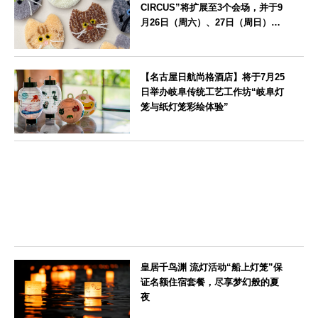
CIRCUS”将扩展至3个会场，并于9
月26日（周六）、27日（周日）在
爱知县濑户市举办
愛知県
【名古屋日航尚格酒店】将于7月25
日举办岐阜传统工艺工作坊“岐阜灯
笼与纸灯笼彩绘体验”
愛知県
皇居千鸟渊 流灯活动“船上灯笼”保
证名额住宿套餐，尽享梦幻般的夏
夜