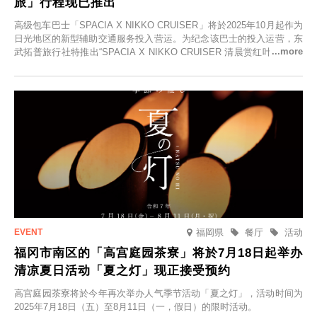
旅」行程现已推出
高级包车巴士「SPACIA X NIKKO CRUISER」将於2025年10月起作为
日光地区的新型辅助交通服务投入营运。为纪念该巴士的投入运营，东
武拓普旅行社特推出“SPACIA X NIKKO CRUISER 清晨赏红叶之旅”，
并於2025年9月12日起发售。
福岡県
餐厅
活动
福冈市南区的「高宫庭园茶寮」将於7月18日起举办
清凉夏日活动「夏之灯」现正接受预约
高宫庭园茶寮将於今年再次举办人气季节活动「夏之灯」，活动时间为
2025年7月18日（五）至8月11日（一，假日）的限时活动。