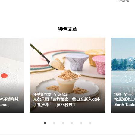
特色文章
伴手礼
饮食
京都府
活动
長
对环境和社
京都只园「吉祥菓寮」推出全新京都伴
松原湖冰上美
emo」
手礼推荐——黄豆粉布丁
Earth Ta