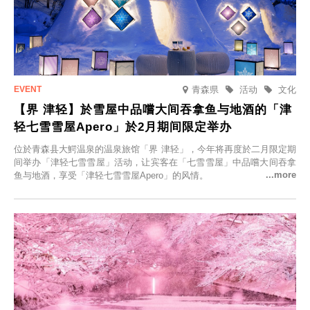
青森県
活动
文化
【界 津轻】於雪屋中品嚐大间吞拿鱼与地酒的「津
轻七雪雪屋Apero」於2月期间限定举办
位於青森县大鰐温泉的温泉旅馆「界 津轻」，今年将再度於二月限定期
间举办「津轻七雪雪屋」活动，让宾客在「七雪雪屋」中品嚐大间吞拿
鱼与地酒，享受「津轻七雪雪屋Apero」的风情。