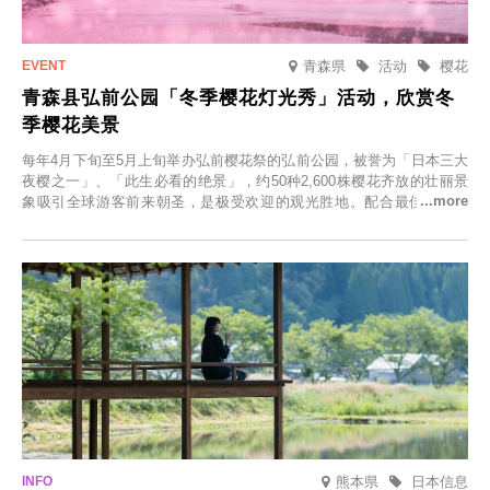
青森県
活动
樱花
青森县弘前公园「冬季樱花灯光秀」活动，欣赏冬
季樱花美景
每年4月下旬至5月上旬举办弘前樱花祭的弘前公园，被誉为「日本三大
夜樱之一」、「此生必看的绝景」，约50种2,600株樱花齐放的壮丽景
象吸引全球游客前来朝圣，是极受欢迎的观光胜地。配合最佳观雪时
节，将於2025年12月1日（周一）至2026年2月28日（周六）期间举办
「冬季樱花灯光秀」。
熊本県
日本信息