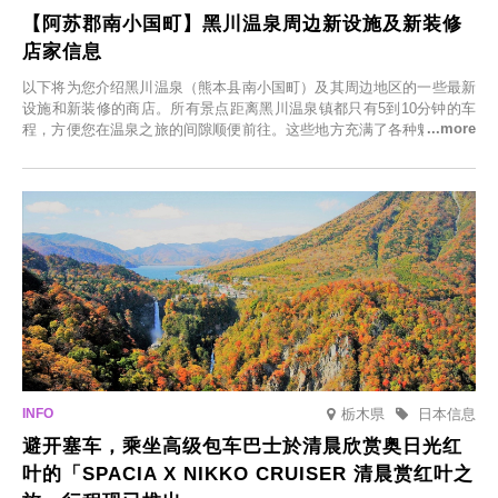
【阿苏郡南小国町】黑川温泉周边新设施及新装修
店家信息
以下将为您介绍黑川温泉（熊本县南小国町）及其周边地区的一些最新
设施和新装修的商店。所有景点距离黑川温泉镇都只有5到10分钟的车
程，方便您在温泉之旅的间隙顺便前往。这些地方充满了各种魅力，包
括由老字号旅馆新开的店、掩映在葱郁乡村中的咖啡馆，以及使用当地
食材的餐厅。让您体验黑川温泉的全新乐趣。
栃木県
日本信息
避开塞车，乘坐高级包车巴士於清晨欣赏奥日光红
叶的「SPACIA X NIKKO CRUISER 清晨赏红叶之