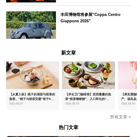
東京都
丰田博物馆将参展“Coppa Centro
Giappone 2026”
愛知県
新文章
【从夏入秋】桃子的清甜与焙茶的
【伊右卫门咖啡馆】层层叠叠的焦
【果实屋咖
焦香。“桃子与焙茶安蜜”将于8月
香“焙茶铜锣烧”、入口即化的“宇
产、福岛县
中旬起限时发售
治抹茶提拉米苏”全新登场
2026.08.07
2026.08.05
2026.08.03
所有文章 >
热门文章