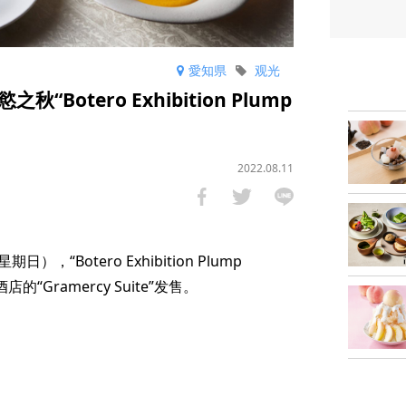
愛知県
观光
otero Exhibition Plump
2022.08.11
，“Botero Exhibition Plump
“Gramercy Suite”发售。