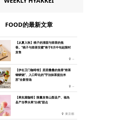
WEEKLY HYAKKEI
FOOD的最新文章
【从夏入秋】桃子的清甜与焙茶的焦
香。“桃子与焙茶安蜜”将于8月中旬起限时
发售
--
【伊右卫门咖啡馆】层层叠叠的焦香“焙茶
铜锣烧”、入口即化的“宇治抹茶提拉米
苏”全新登场
--
【果实屋咖啡】限量发售山梨县产、福岛
县产当季水果“白桃”甜点
東京都