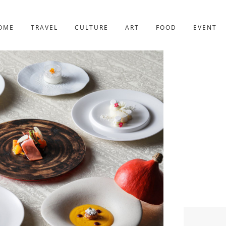
京都
221件
OME
TRAVEL
CULTURE
ART
FOOD
EVENT