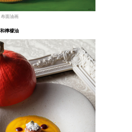
6 布面油画
e和檸檬油