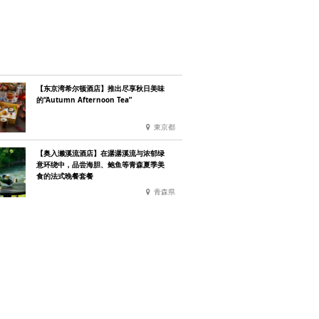
【东京湾希尔顿酒店】推出尽享秋日美味
的“Autumn Afternoon Tea”
東京都
【奥入濑溪流酒店】在潺潺溪流与浓郁绿
意环绕中，品尝海胆、鲍鱼等青森夏季美
食的法式晚餐套餐
青森県