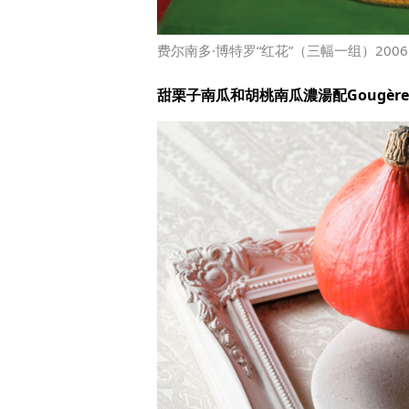
费尔南多·博特罗“红花”（三幅一组）200
甜栗子南瓜和胡桃南瓜濃湯配Gougèr