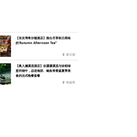
【东京湾希尔顿酒店】推出尽享秋日美味
的“Autumn Afternoon Tea”
東京都
【奥入濑溪流酒店】在潺潺溪流与浓郁绿
意环绕中，品尝海胆、鲍鱼等青森夏季美
食的法式晚餐套餐
青森県