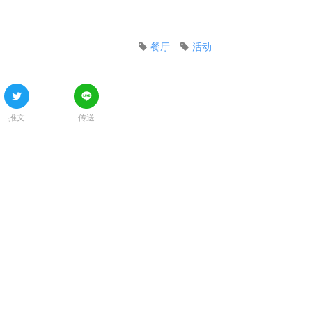
餐厅
活动
推文
传送