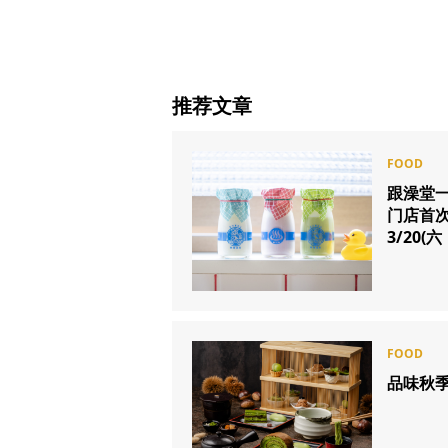
推荐文章
跟澡堂一
门店首次
3/20
品味秋