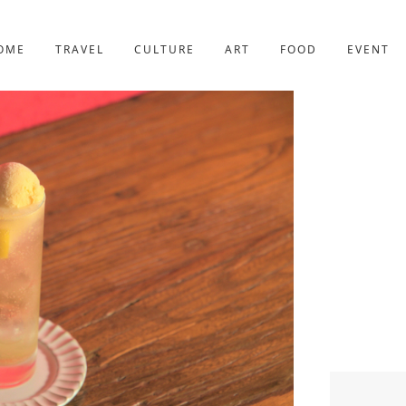
京都
221件
OME
TRAVEL
CULTURE
ART
FOOD
EVENT