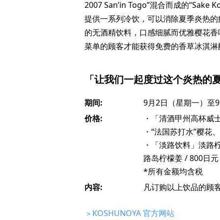
2007 San’in Togo”混合而成的“Sake 
提供一系列冷饮，可以消除夏季炎热的
的无酒精饮料，口感细腻而优雅樱花香
菜单的顾客才能获得免费的香草冰淇淋
「让我们一起度过这个炎热的
期间:
9月2日（星期一）至
价格:
・「清酒甲州高杯威士忌
・“法国苏打水”樱花、
・「淡路饮料」淡路
路岛柠檬姜 / 800日元
*所有金额均含税
内容:
凡订购以上饮品的顾
＞KOSHUNOYA 官方网站