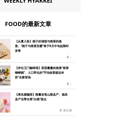
WEEKLY HYAKKEI
FOOD的最新文章
【从夏入秋】桃子的清甜与焙茶的焦
香。“桃子与焙茶安蜜”将于8月中旬起限时
发售
--
【伊右卫门咖啡馆】层层叠叠的焦香“焙茶
铜锣烧”、入口即化的“宇治抹茶提拉米
苏”全新登场
--
【果实屋咖啡】限量发售山梨县产、福岛
县产当季水果“白桃”甜点
東京都