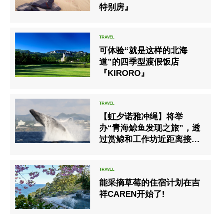
特别房』
可体验“就是这样的北海
道”的四季型渡假饭店
『KIRORO』
【虹夕诺雅冲绳】将举
办“青海鲸鱼发现之旅”，透
过赏鲸和工作坊近距离接触
鲸鱼，了解鲸鱼生态
能采摘草莓的住宿计划在吉
祥CAREN开始了!