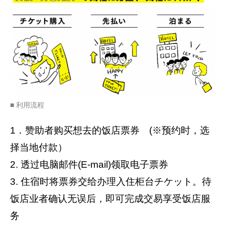
■ 利用流程
1．赞助者购买想去的饭店票券 (※预约时，选
择当地付款）
2. 透过电脑邮件(E-mail)领取电子票券
3. 住宿时将票券交给办理入住柜台チケット。待
饭店业者确认无误后，即可完成交易享受饭店服
务