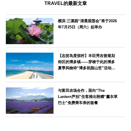
TRAVEL的最新文章
横滨·三溪园“清晨观莲会”将于2026
年7月25日（周六）起举办
神奈川県
【志贺岛度假村】丰臣秀吉曾规划
街区的博多镇——穿梭于此的博多
夏季风物诗“博多祇园山笠”活动期
间，儿童住宿费全免
福岡県
与富田农场合作，面向“The
Lantern芦别”住客推出附赠“薰衣草
巴士”免费乘车券的套餐
北海道