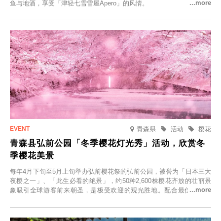
鱼与地酒，享受「津轻七雪雪屋Apero」的风情。
青森県
活动
樱花
青森县弘前公园「冬季樱花灯光秀」活动，欣赏冬
季樱花美景
每年4月下旬至5月上旬举办弘前樱花祭的弘前公园，被誉为「日本三大
夜樱之一」、「此生必看的绝景」，约50种2,600株樱花齐放的壮丽景
象吸引全球游客前来朝圣，是极受欢迎的观光胜地。配合最佳观雪时
节，将於2025年12月1日（周一）至2026年2月28日（周六）期间举办
「冬季樱花灯光秀」。