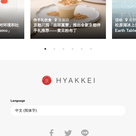
伴手礼
饮食
京都府
活动
長
对环境和社
京都只园「吉祥菓寮」推出全新京都伴
松原湖冰上美
emo」
手礼推荐——黄豆粉布丁
Earth Ta
Language