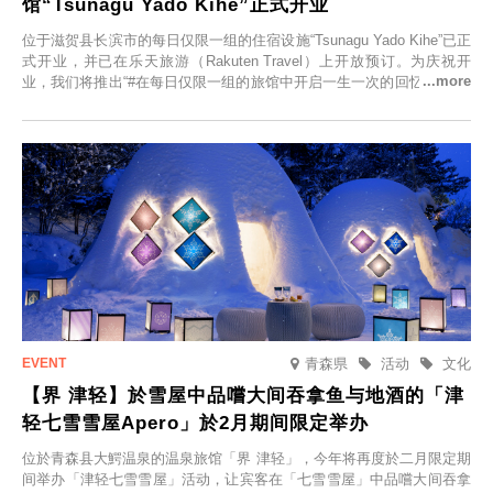
馆“Tsunagu Yado Kihe”正式开业
位于滋贺县长滨市的每日仅限一组的住宿设施“Tsunagu Yado Kihe”已正
式开业，并已在乐天旅游（Rakuten Travel）上开放预订。为庆祝开
业，我们将推出“#在每日仅限一组的旅馆中开启一生一次的回忆之旅”活
动，赠送一晚两日的免费住宿。正因为是每日仅限一组的旅馆，您才能
在此与重要之人共度一段难忘的特别时光。
青森県
活动
文化
【界 津轻】於雪屋中品嚐大间吞拿鱼与地酒的「津
轻七雪雪屋Apero」於2月期间限定举办
位於青森县大鰐温泉的温泉旅馆「界 津轻」，今年将再度於二月限定期
间举办「津轻七雪雪屋」活动，让宾客在「七雪雪屋」中品嚐大间吞拿