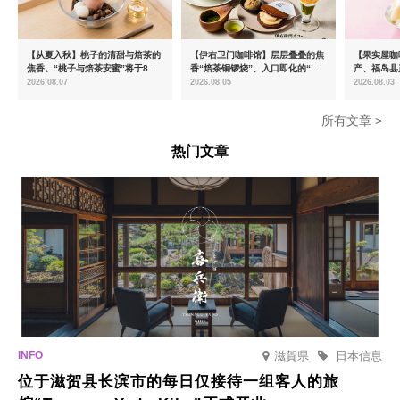
【从夏入秋】桃子的清甜与焙茶的
【伊右卫门咖啡馆】层层叠叠的焦
【果实屋咖
焦香。“桃子与焙茶安蜜”将于8月
香“焙茶铜锣烧”、入口即化的“宇
产、福岛县
中旬起限时发售
治抹茶提拉米苏”全新登场
2026.08.07
2026.08.05
2026.08.03
所有文章 >
热门文章
滋賀県
日本信息
位于滋贺县长滨市的每日仅接待一组客人的旅