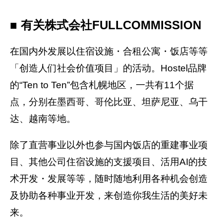
■ 有关株式会社FULLCOMMISSION
在国内外发展以住宿设施・合租公寓・饭店等等
「创造人们社会价值项目」的活动。Hostel品牌
的“Ten to Ten”包含札幌地区，一共有11个据
点，分别在墨西哥、哥伦比亚、坦萨尼亚、乌干
达、越南等地。
除了直营事业以外也参与国内饭店的重建事业项
目、其他公司住宿设施的支援项目、活用AI的技
术开发・发展等等，随时随地利用各种机会创造
及协助各种事业开发，来创造你我生活的美好未
来。