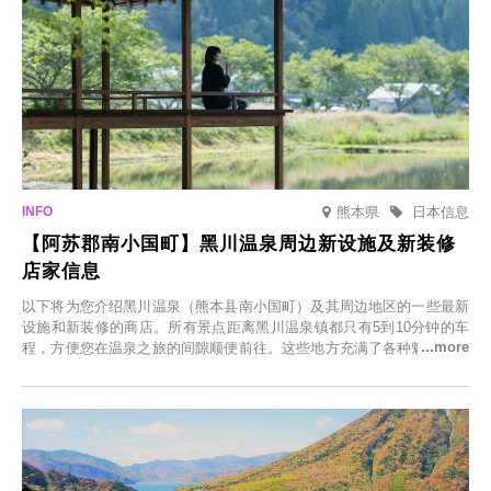
熊本県
日本信息
【阿苏郡南小国町】黑川温泉周边新设施及新装修
店家信息
以下将为您介绍黑川温泉（熊本县南小国町）及其周边地区的一些最新
设施和新装修的商店。所有景点距离黑川温泉镇都只有5到10分钟的车
程，方便您在温泉之旅的间隙顺便前往。这些地方充满了各种魅力，包
括由老字号旅馆新开的店、掩映在葱郁乡村中的咖啡馆，以及使用当地
食材的餐厅。让您体验黑川温泉的全新乐趣。