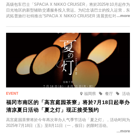
高级包车巴士「SPACIA X NIKKO CRUISER」将於2025年10月起作为
日光地区的新型辅助交通服务投入营运。为纪念该巴士的投入运营，东
武拓普旅行社特推出“SPACIA X NIKKO CRUISER 清晨赏红叶之旅”，
并於2025年9月12日起发售。
福岡県
餐厅
活动
福冈市南区的「高宫庭园茶寮」将於7月18日起举办
清凉夏日活动「夏之灯」现正接受预约
高宫庭园茶寮将於今年再次举办人气季节活动「夏之灯」，活动时间为
2025年7月18日（五）至8月11日（一，假日）的限时活动。