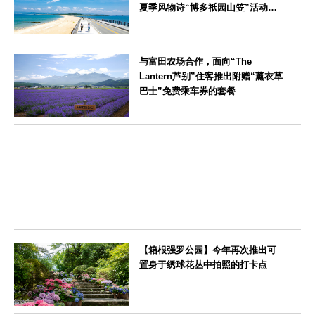
夏季风物诗“博多祇园山笠”活动期
间，儿童住宿费全免
福岡県
与富田农场合作，面向“The
Lantern芦别”住客推出附赠“薰衣草
巴士”免费乘车券的套餐
北海道
【箱根强罗公园】今年再次推出可
置身于绣球花丛中拍照的打卡点