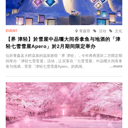
青森県
活动
文化
【界 津轻】於雪屋中品嚐大间吞拿鱼与地酒的「津
轻七雪雪屋Apero」於2月期间限定举办
位於青森县大鰐温泉的温泉旅馆「界 津轻」，今年将再度於二月限定期
间举办「津轻七雪雪屋」活动，让宾客在「七雪雪屋」中品嚐大间吞拿
鱼与地酒，享受「津轻七雪雪屋Apero」的风情。