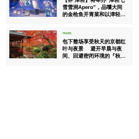
【界 津轻】将举办“津轻七
雪雪洞Apero”，品嚐大间
的金枪鱼开胃菜和以津轻七
雪为灵感的限量版清酒。
包下整场享受秋天的京都红
叶与夜景 避开早晨与夜
间、回避密闭环境的『秋之
贷切方案』已展开销售