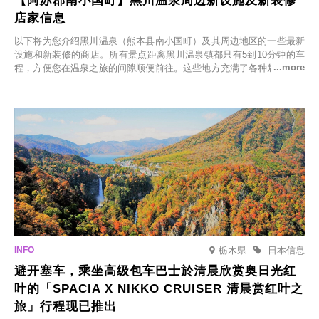
【阿苏郡南小国町】黑川温泉周边新设施及新装修
店家信息
以下将为您介绍黑川温泉（熊本县南小国町）及其周边地区的一些最新
设施和新装修的商店。所有景点距离黑川温泉镇都只有5到10分钟的车
程，方便您在温泉之旅的间隙顺便前往。这些地方充满了各种魅力，包
括由老字号旅馆新开的店、掩映在葱郁乡村中的咖啡馆，以及使用当地
食材的餐厅。让您体验黑川温泉的全新乐趣。
栃木県
日本信息
避开塞车，乘坐高级包车巴士於清晨欣赏奥日光红
叶的「SPACIA X NIKKO CRUISER 清晨赏红叶之
旅」行程现已推出