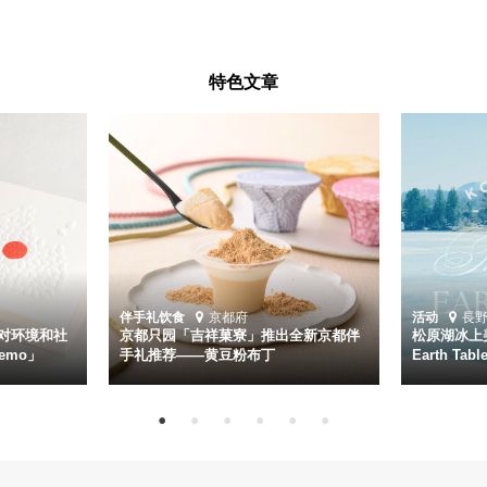
特色文章
伴手礼
饮食
京都府
活动
長
对环境和社
京都只园「吉祥菓寮」推出全新京都伴
松原湖冰上美
emo」
手礼推荐——黄豆粉布丁
Earth Ta