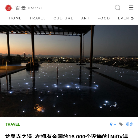
HOME
TRAVEL
CULTURE
ART
FOOD
EVENT
--
观光
龙泉寺之汤､在拥有全国约16,000个设施的｢Nifty温