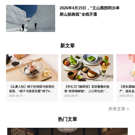
神奈川県
2026年4月15日，“立山黑部阿尔卑
斯山脉路线”全线开通
富山県
新文章
【从夏入秋】桃子的清甜与焙茶的
【伊右卫门咖啡馆】层层叠叠的焦
【果实屋咖
焦香。“桃子与焙茶安蜜”将于8月
香“焙茶铜锣烧”、入口即化的“宇
产、福岛县
中旬起限时发售
治抹茶提拉米苏”全新登场
2026.08.07
2026.08.05
2026.08.03
所有文章 >
热门文章