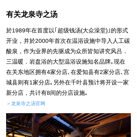
有关龙泉寺之汤
於1989年在首度以｢超级钱汤(大众澡堂)｣的形式
开业，并於2000年首次在温浴设施中导入人工碳
酸泉，作为业界的先驱成为众所皆知讲究风吕．
三温暖．岩盘浴的大型温浴设施知名品牌｡现在
在关东地区拥有4家分店､在爱知县有2家分店､宫
城县则有1家分店｡另外在千叶县预计将开设一家
新分店，共计有8间的分店设施｡
＞龙泉寺之汤官网