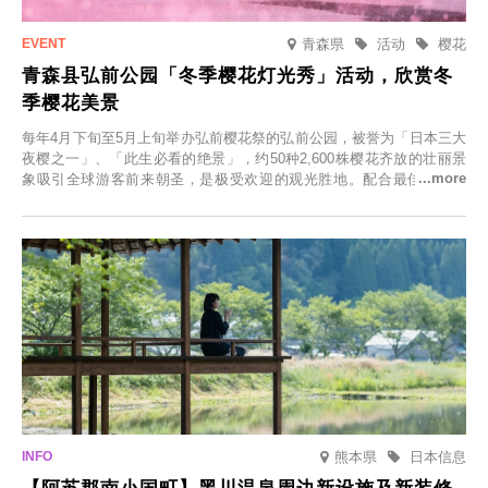
青森県
活动
樱花
青森县弘前公园「冬季樱花灯光秀」活动，欣赏冬
季樱花美景
每年4月下旬至5月上旬举办弘前樱花祭的弘前公园，被誉为「日本三大
夜樱之一」、「此生必看的绝景」，约50种2,600株樱花齐放的壮丽景
象吸引全球游客前来朝圣，是极受欢迎的观光胜地。配合最佳观雪时
节，将於2025年12月1日（周一）至2026年2月28日（周六）期间举办
「冬季樱花灯光秀」。
熊本県
日本信息