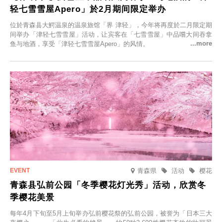
轻七雪雪屋Apero」於2月期间限定举办
位於青森县大鰐温泉的温泉旅馆「界 津轻」，今年将再度於二月限定期
间举办「津轻七雪雪屋」活动，让宾客在「七雪雪屋」中品嚐大间吞拿
鱼与地酒，享受「津轻七雪雪屋Apero」的风情。
青森県
活动
樱花
青森县弘前公园「冬季樱花灯光秀」活动，欣赏冬
季樱花美景
每年4月下旬至5月上旬举办弘前樱花祭的弘前公园，被誉为「日本三大