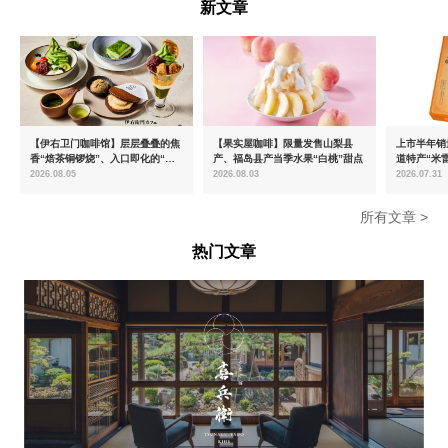
新文章
【伊右卫门咖啡馆】层层叠叠的焦
【果实屋咖啡】限量发售山梨县
上市半年销量
香“焙茶铜锣烧”、入口即化的“宇
产、福岛县产当季水果“白桃”甜点
道特产“米
治抹茶提拉米苏”全新登场
出首款夏季
2026.08.05
2026.08.03
2026.07.31
所有文章 >
热门文章