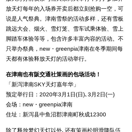
放天灯每年的入场券开卖后都立刻抢购一空，可
说是人气祭典。津南雪祭的活动多样，还有雪板
跳远大会、烟火、雪灯笼、雪车试乘体验、雪上
脚踏车体验等等，包含许多丰富内容的活动。不
只举办祭典，new・greenpia津南在冬季期间每
天都有体验释放天灯的活动举行。
在津南也有阪交通社策画的包场活动！
「新泻津南SKY天灯嘉年华」
预定举行日：2020年3月1日(日)､3月2日(一)
会场：new・greenpia津南
住址：新泻县中鱼沼郡津南町秋成12300
除了释放梦幻天灯以外､还有策画松明滑降队伍