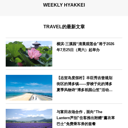
WEEKLY HYAKKEI
TRAVEL的最新文章
横滨·三溪园“清晨观莲会”将于2026
年7月25日（周六）起举办
神奈川県
【志贺岛度假村】丰臣秀吉曾规划
街区的博多镇——穿梭于此的博多
夏季风物诗“博多祇园山笠”活动期
间，儿童住宿费全免
福岡県
与富田农场合作，面向“The
Lantern芦别”住客推出附赠“薰衣草
巴士”免费乘车券的套餐