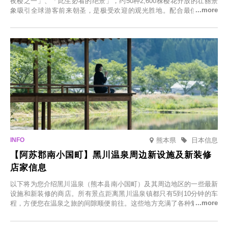
夜樱之一」、「此生必看的绝景」，约50种2,600株樱花齐放的壮丽景
象吸引全球游客前来朝圣，是极受欢迎的观光胜地。配合最佳观雪时
节，将於2025年12月1日（周一）至2026年2月28日（周六）期间举办
「冬季樱花灯光秀」。
熊本県
日本信息
【阿苏郡南小国町】黑川温泉周边新设施及新装修
店家信息
以下将为您介绍黑川温泉（熊本县南小国町）及其周边地区的一些最新
设施和新装修的商店。所有景点距离黑川温泉镇都只有5到10分钟的车
程，方便您在温泉之旅的间隙顺便前往。这些地方充满了各种魅力，包
括由老字号旅馆新开的店、掩映在葱郁乡村中的咖啡馆，以及使用当地
食材的餐厅。让您体验黑川温泉的全新乐趣。