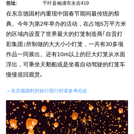
住址:
千叶县袖浦市永吉419
在东京德国村内重现中国春节期间最传统的祭
典。今年为第2年举办的活动，在占地5万平方米
的区域内设置了世界最大的灯笼制造商｢自贡灯
彩集团｣所制做的大大小小灯笼，一共有30多项
作品一同展出。还有10m以上的巨大灯笼从水面
浮出，可乘坐天鹅船或是坐着自动驾驶的灯笼车
慢慢巡回观赏｡
＞东京德国村的旅行团行程请参考此处