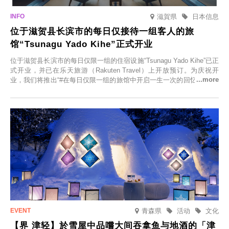
滋賀県
日本信息
位于滋贺县长滨市的每日仅接待一组客人的旅
馆“Tsunagu Yado Kihe”正式开业
位于滋贺县长滨市的每日仅限一组的住宿设施“Tsunagu Yado Kihe”已正
式开业，并已在乐天旅游（Rakuten Travel）上开放预订。为庆祝开
业，我们将推出“#在每日仅限一组的旅馆中开启一生一次的回忆之旅”活
动，赠送一晚两日的免费住宿。正因为是每日仅限一组的旅馆，您才能
在此与重要之人共度一段难忘的特别时光。
青森県
活动
文化
【界 津轻】於雪屋中品嚐大间吞拿鱼与地酒的「津