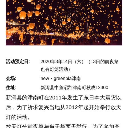
活动预定日:
2020年3年14日（六）（13日的前夜祭
也有灯笼活动）
会场:
new・greenpia津南
住址:
新泻县中鱼沼郡津南町秋成12300
新泻县的津南町在2011年发生了东日本大震灾以
后，为了祈求复兴当地从2012年起开始举行放天
灯的活动。
放天灯分前夜祭与当天祭两天举行，为了参加齐