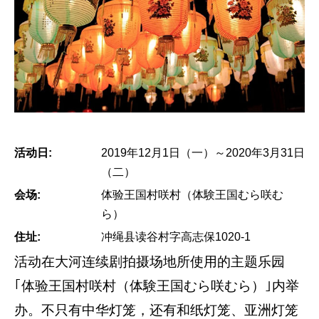
活动日:
2019年12月1日（一）～2020年3月31日
（二）
会场:
体验王国村咲村（体験王国むら咲む
ら）
住址:
冲绳县读谷村字高志保1020-1
活动在大河连续剧拍摄场地所使用的主题乐园
｢体验王国村咲村（体験王国むら咲むら）｣内举
办。不只有中华灯笼，还有和纸灯笼、亚洲灯笼