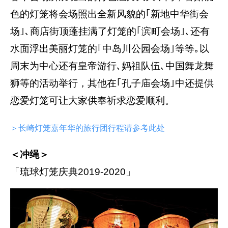
色的灯笼将会场照出全新风貌的｢新地中华街会
场｣､商店街顶蓬挂满了灯笼的｢滨町会场｣､还有
水面浮出美丽灯笼的｢中岛川公园会场｣等等｡以
周末为中心还有皇帝游行､妈祖队伍､中国舞龙舞
狮等的活动举行，其他在｢孔子庙会场｣中还提供
恋爱灯笼可让大家供奉祈求恋爱顺利。
＞长崎灯笼嘉年华的旅行团行程请参考此处
＜冲绳＞
「琉球灯笼庆典2019-2020」