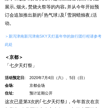
展示､烟火､焚烧火祭等的内容｡并从今年开始预
订会追加推出新的｢热气球｣及｢雪洞蜡烛夜｣活
动。
＞新泻津南新泻津南SKY天灯嘉年华的旅行团行程请参考
此处
＜京都＞
「七夕天灯祭」
活动预定日:
2020年7月4日（六）、5日（日）
会场:
京都会场
住址:
预计近期公开
这次已是第3次的｢七夕天灯祭｣，今年首次在京