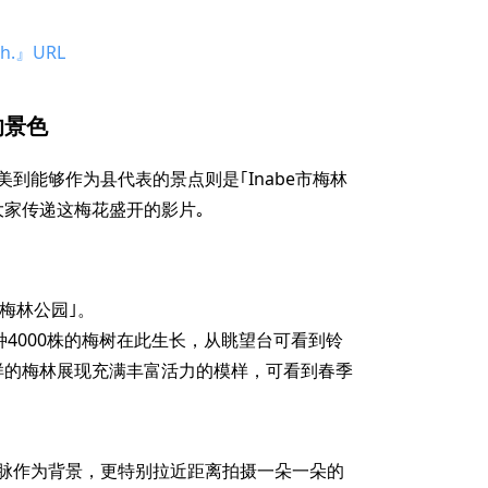
h.』URL
的景色
到能够作为县代表的景点则是｢Inabe市梅林
大家传递这梅花盛开的影片｡
市梅林公园｣。
种4000株的梅树在此生长，从眺望台可看到铃
各样的梅林展现充满丰富活力的模样，可看到春季
脉作为背景，更特别拉近距离拍摄一朵一朵的