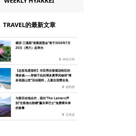
WEEKLY HYAKKEI
TRAVEL的最新文章
横滨·三溪园“清晨观莲会”将于2026年7月
25日（周六）起举办
神奈川県
【志贺岛度假村】丰臣秀吉曾规划街区的
博多镇——穿梭于此的博多夏季风物诗“博
多祇园山笠”活动期间，儿童住宿费全免
福岡県
与富田农场合作，面向“The Lantern芦
别”住客推出附赠“薰衣草巴士”免费乘车券
的套餐
北海道