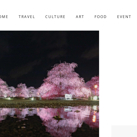
京都
221件
OME
TRAVEL
CULTURE
ART
FOOD
EVENT