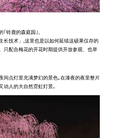
的｢铃鹿的森庭园｣。
生长技术」,这里也是以如何延续这硕果仅存的
。只配合梅花的开花时期提供开放参观、也举
夜间点灯里充满梦幻的景色｡在漆夜的夜里整片
又动人的大自然霓虹灯景｡