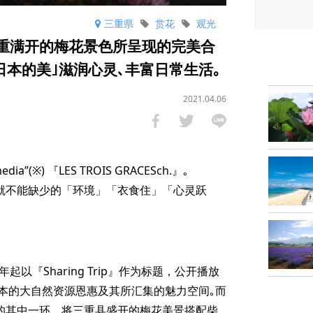
三重県
赏花
观光
与三重满开的梅花景色所呈现的完美合
｢日本的美｣滋润心灵､丰富日常生活｡
2021.04.06
(※) 『LES TROIS GRACESch.』｡
”就不能缺少的「环境」「衣食住」「心灵跃
从去年起以『Sharing Trip』作为标题，公开播放
本的大自然资源恩惠及其所汇集的魅力空间｡而
p策画｣的其中一环，将三重县盛开的梅花美景搭配柴